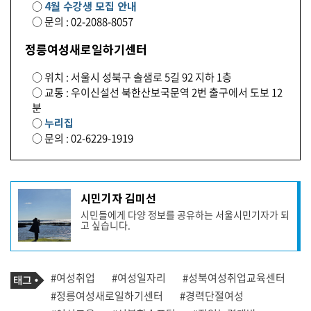
○
4월 수강생 모집 안내
○ 문의 : 02-2088-8057
정릉여성새로일하기센터
○ 위치 : 서울시 성북구 솔샘로 5길 92 지하 1층
○ 교통 : 우이신설선 북한산보국문역 2번 출구에서 도보 12
분
○
누리집
○ 문의 : 02-6229-1919
기
시민기자 김미선
사
시민들에게 다양 정보를 공유하는 서울시민기자가 되
작
고 싶습니다.
성
자
프
로
기
필
태
#여성취업
#여성일자리
#성북여성취업교육센터
사
그
관
#정릉여성새로일하기센터
#경력단절여성
련