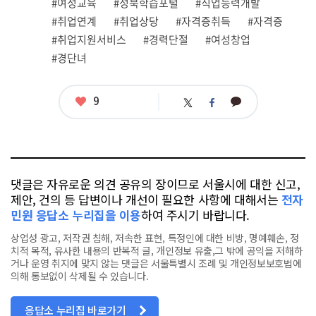
#여성교육
#성북학습포털
#직업능력개발
태
그
#취업연계
#취업상당
#자격증취득
#자격증
#취업지원서비스
#경력단절
#여성창업
#경단녀
좋
9
카
트
페
아
카
위
이
요
오
터
스
톡
북
댓글은 자유로운 의견 공유의 장이므로 서울시에 대한 신고,
제안, 건의 등 답변이나 개선이 필요한 사항에 대해서는
전자
민원 응답소 누리집을 이용
하여 주시기 바랍니다.
상업성 광고, 저작권 침해, 저속한 표현, 특정인에 대한 비방, 명예훼손, 정
치적 목적, 유사한 내용의 반복적 글, 개인정보 유출,그 밖에 공익을 저해하
거나 운영 취지에 맞지 않는 댓글은 서울특별시 조례 및 개인정보보호법에
의해 통보없이 삭제될 수 있습니다.
응답소 누리집 바로가기