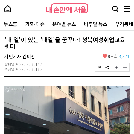
본
페
내
문
이
내
손
검
메
바
지
손
안
색
뉴
로
상
안
주
에
창
전
가
단
에
뉴스홈
기획·이슈
분야별 뉴스
비주얼 뉴스
우리동네
요
서
열
체
기
으
서
서
울
기
보
로
울
비
기
이
-
'내 일'이 있는 '내일'을 꿈꾸다! 성북여성취업교육
스
동
서
센터
바
울
로
시
가
좋
시민기자 김미선
9
조회
3,371
대
기
아
표
발행일
2023.03.16. 14:41
요
소
페
S
글
글
수정일
2023.03.16. 16:31
통
이
N
자
자
포
지
S
크
크
털
U
공
기
기
R
유
크
작
L
하
게
게
복
기
변
변
사
경
경
하
하
기
기