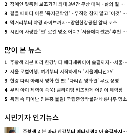
2
장애인 맞춤형 보조기기 최대 3년간 무상 대여…삶의 질 높인다
3
걸을 때마다 아픈 '족저근막염'…무작정 참지 말고 '이것' 해보세요!
4
먹거리부터 야경 라이브까지…망원한강공원 알짜 코스
5
시민이 사랑한 '찐' 로컬 명소 어디? '서울에디션25' 추천 코스
많이 본 뉴스
1
주황색 리본 따라 한강부터 메타세쿼이아 숲길까지…서울둘레길 15코스
2
서울 로컬여행, 여기부터 시작하세요 '서울에디션25'
3
한강 다리 아래서 영화 한 편! '다리밑 영화관' 무료 상영
4
우리 아이 체력이 쑥쑥! 클라이밍 키즈카페·어린이 체력장
5
폭염 속 피어난 진분홍 물결! 국립중앙박물관 배롱나무 명소
시민기자 인기뉴스
주황색 리본 따라 한강부터 메타세쿼이아 숲길까지…