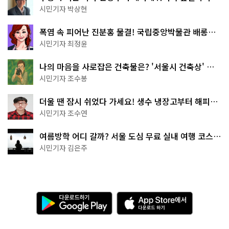
서울둘레길 15코스
시민기자 박상현
폭염 속 피어난 진분홍 물결! 국립중앙박물관 배롱나
무 명소
시민기자 최정윤
나의 마음을 사로잡은 건축물은? '서울시 건축상' 수
상작 공개!
시민기자 조수봉
더울 땐 잠시 쉬었다 가세요! 생수 냉장고부터 해피소
·무더위쉼터까지
시민기자 조수연
여름방학 어디 갈까? 서울 도심 무료 실내 여행 코스
추천
시민기자 김은주
다
A
운
p
로
p
드
S