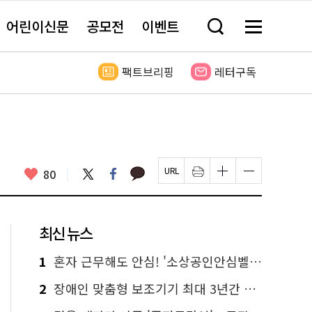
어린이신문
공모전
이벤트
검
메
색
뉴
창
전
열
체
팩트브리핑
레터구독
기
보
기
카
좋
트
페
80
페
인
글
글
카
위
이
아
이
쇄
자
자
오
터
스
요
지
하
크
크
톡
북
U
기
기
기
R
새
크
작
L
창
게
게
최신 뉴스
복
열
변
변
사
림
경
경
하
하
1
혼자 근무해도 안심! '소상공인안심벨' 신청하세요
기
기
2
장애인 맞춤형 보조기기 최대 3년간 무상 대여…삶의 질 높인다