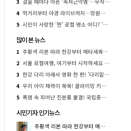
3
걸을 때마다 아픈 '족저근막염'…무작정 참지 말고 '이것' 해보세요!
4
먹거리부터 야경 라이브까지…망원한강공원 알짜 코스
5
시민이 사랑한 '찐' 로컬 명소 어디? '서울에디션25' 추천 코스
많이 본 뉴스
1
주황색 리본 따라 한강부터 메타세쿼이아 숲길까지…서울둘레길 15코스
2
서울 로컬여행, 여기부터 시작하세요 '서울에디션25'
3
한강 다리 아래서 영화 한 편! '다리밑 영화관' 무료 상영
4
우리 아이 체력이 쑥쑥! 클라이밍 키즈카페·어린이 체력장
5
폭염 속 피어난 진분홍 물결! 국립중앙박물관 배롱나무 명소
시민기자 인기뉴스
주황색 리본 따라 한강부터 메타세쿼이아 숲길까지…서울둘레길 15코스