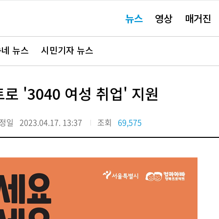
주
뉴스
영상
매거진
요
서
비
스
바
네 뉴스
시민기자 뉴스
로
가
기"
 '3040 여성 취업' 지원
정일
2023.04.17. 13:37
조회
69,575