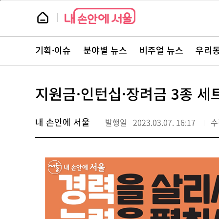
본
페
문
이
뉴
바
지
스
로
상
룸
가
단
뉴
기
으
스
로
기획·이슈
분야별 뉴스
비주얼 뉴스
우리동
주
이
요
동
서
비
스
지원금·인턴십·장려금 3종 세트로
바
로
가
기
내 손안에 서울
발행일
2023.03.07. 16:17
수