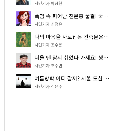
시민기자 박상현
폭염 속 피어난 진분홍 물결! 국립중앙박물관 배롱나무 명소
시민기자 최정윤
나의 마음을 사로잡은 건축물은? '서울시 건축상' 수상작 공개!
시민기자 조수봉
더울 땐 잠시 쉬었다 가세요! 생수 냉장고부터 해피소·무더위쉼터까지
시민기자 조수연
여름방학 어디 갈까? 서울 도심 무료 실내 여행 코스 추천
시민기자 김은주