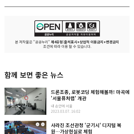
본 저작물은 "공공누리"
제4유형:출처표시+상업적 이용금지+변경금지
조건에 따라 이용 할 수 있습니다.
함께 보면 좋은 뉴스
드론조종, 로봇코딩 체험해볼까! 마곡에
'서울퓨처랩' 개관
내 손안에 서울
2023.03.07. 16:02
사라진 조선관청 '군기시' 디지털 복
원…가상현실로 체험