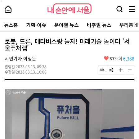
본
페
내
문
이
내
손
검
메
바
지
손
안
색
뉴
로
상
안
주
에
창
전
가
단
에
뉴스홈
기획·이슈
분야별 뉴스
비주얼 뉴스
우리동네
요
서
열
체
기
으
서
서
울
기
보
로
울
비
기
이
-
로봇, 드론, 메타버스랑 놀자! 미래기술 놀이터 '서
스
동
서
울퓨처랩'
바
울
로
시
가
좋
시민기자 이상돈
37
조회
6,388
대
기
아
표
발행일
2023.03.13. 09:28
요
소
페
S
글
글
수정일
2023.03.13. 16:00
통
이
N
자
자
포
지
S
크
크
털
U
공
기
기
R
유
크
작
L
하
게
게
복
기
변
변
사
경
경
하
하
기
기