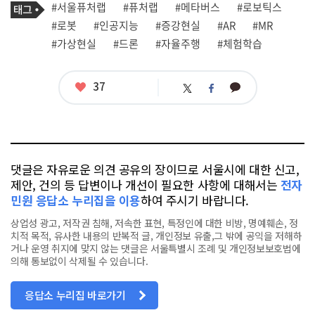
필
태
#서울퓨처랩
#퓨처랩
#메타버스
#로보틱스
사
그
관
#로봇
#인공지능
#증강현실
#AR
#MR
련
#가상현실
#드론
#자율주행
#체험학습
태
그
좋
37
카
트
페
아
카
위
이
요
오
터
스
톡
북
댓글은 자유로운 의견 공유의 장이므로 서울시에 대한 신고,
제안, 건의 등 답변이나 개선이 필요한 사항에 대해서는
전자
민원 응답소 누리집을 이용
하여 주시기 바랍니다.
상업성 광고, 저작권 침해, 저속한 표현, 특정인에 대한 비방, 명예훼손, 정
치적 목적, 유사한 내용의 반복적 글, 개인정보 유출,그 밖에 공익을 저해하
거나 운영 취지에 맞지 않는 댓글은 서울특별시 조례 및 개인정보보호법에
의해 통보없이 삭제될 수 있습니다.
응답소 누리집 바로가기