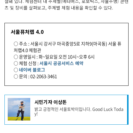
설돼 있다. 체험센터 내 주제별(메타버스, 로보틱스, 자율주행) 콘텐
츠 및 장비를 살펴보고, 주제별 체험 내용을 확인할 수 있다.
서울퓨처랩 4.0
○ 주소 : 서울시 강서구 마곡중앙5로 지하9(마곡동) 서울 퓨
처랩4.0 체험관
○ 운영일시 : 화~일요일 오전 10시~오후 6시
○ 체험 신청 :
서울시 공공서비스 예약
○
네이버 블로그
○ 문의 : 02-2063-3461
기
시민기자 이상돈
사
밝고 긍정적인 서울토박이입니다. Good Luck Toda
작
y!
성
자
프
로
기