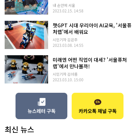
내 손안에 서울
2023.02.15. 14:58
챗GPT 시대 우리아이 AI교육, '서울퓨
처랩'에서 배워요
시민기자 김은주
2023.03.08. 14:55
미래엔 어떤 직업이 대세? '서울퓨처
랩'에서 만나볼까!
시민기자 김아름
2023.03.10. 15:00
최신 뉴스