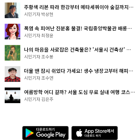
주황색 리본 따라 한강부터 메타세쿼이아 숲길까지…
서울둘레길 15코스
시민기자 박상현
폭염 속 피어난 진분홍 물결! 국립중앙박물관 배롱나
무 명소
시민기자 최정윤
나의 마음을 사로잡은 건축물은? '서울시 건축상' 수
상작 공개!
시민기자 조수봉
더울 땐 잠시 쉬었다 가세요! 생수 냉장고부터 해피소
·무더위쉼터까지
시민기자 조수연
여름방학 어디 갈까? 서울 도심 무료 실내 여행 코스
추천
시민기자 김은주
다
A
운
p
로
p