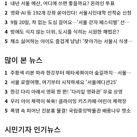
1
내년 서울 예산, 어디에 쓰면 좋을까요? 온라인 투표
2
영화·AI 등 192개 강좌 쏟아진다! 서울시민대학 선착순 신청
3
9월 20일, 차 없는 도심 걸어요…'서울 걷자 페스티벌' 선착순 5천명
4
밤에도 식지 않는 더위, 도시를 식히는 시원한 해법은?
5
채소 싫어하는 아이도 즐겁게 냠냠! '찾아가는 서울시 식생활 교육' 현장
많이 본 뉴스
1
주황색 리본 따라 한강부터 메타세쿼이아 숲길까지…서울둘레길 15코스
2
서울 로컬여행, 여기부터 시작하세요 '서울에디션25'
3
한강 다리 아래서 영화 한 편! '다리밑 영화관' 무료 상영
4
우리 아이 체력이 쑥쑥! 클라이밍 키즈카페·어린이 체력장
5
폭염 속 피어난 진분홍 물결! 국립중앙박물관 배롱나무 명소
시민기자 인기뉴스