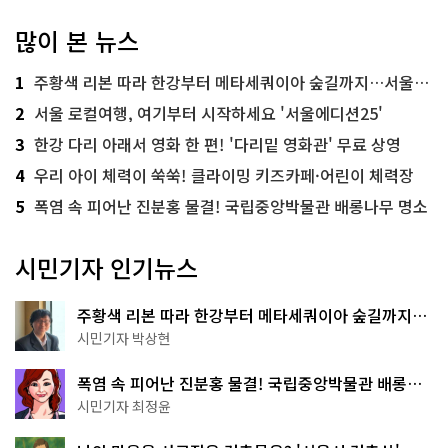
많이 본 뉴스
1
주황색 리본 따라 한강부터 메타세쿼이아 숲길까지…서울둘레길 15코스
2
서울 로컬여행, 여기부터 시작하세요 '서울에디션25'
3
한강 다리 아래서 영화 한 편! '다리밑 영화관' 무료 상영
4
우리 아이 체력이 쑥쑥! 클라이밍 키즈카페·어린이 체력장
5
폭염 속 피어난 진분홍 물결! 국립중앙박물관 배롱나무 명소
시민기자 인기뉴스
주황색 리본 따라 한강부터 메타세쿼이아 숲길까지…
서울둘레길 15코스
시민기자 박상현
폭염 속 피어난 진분홍 물결! 국립중앙박물관 배롱나
무 명소
시민기자 최정윤