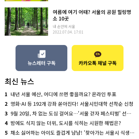
여름에 여기 어때? 서울의 공원 힐링명
소 10곳
내 손안에 서울
2022.07.04. 17:01
최신 뉴스
1
내년 서울 예산, 어디에 쓰면 좋을까요? 온라인 투표
2
영화·AI 등 192개 강좌 쏟아진다! 서울시민대학 선착순 신청
3
9월 20일, 차 없는 도심 걸어요…'서울 걷자 페스티벌' 선착순 5천명
4
밤에도 식지 않는 더위, 도시를 식히는 시원한 해법은?
5
채소 싫어하는 아이도 즐겁게 냠냠! '찾아가는 서울시 식생활 교육' 현장