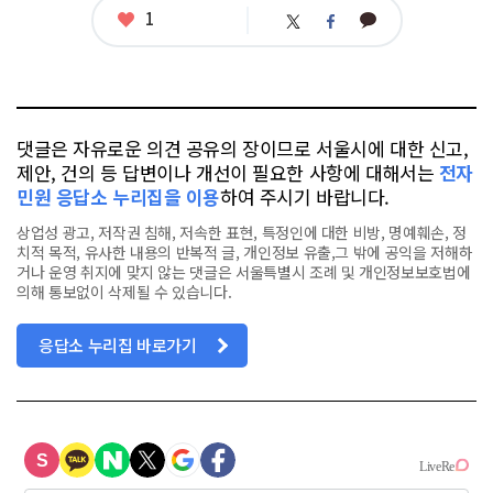
좋
1
카
트
페
아
카
위
이
요
오
터
스
톡
북
댓글은 자유로운 의견 공유의 장이므로 서울시에 대한 신고,
제안, 건의 등 답변이나 개선이 필요한 사항에 대해서는
전자
민원 응답소 누리집을 이용
하여 주시기 바랍니다.
상업성 광고, 저작권 침해, 저속한 표현, 특정인에 대한 비방, 명예훼손, 정
치적 목적, 유사한 내용의 반복적 글, 개인정보 유출,그 밖에 공익을 저해하
거나 운영 취지에 맞지 않는 댓글은 서울특별시 조례 및 개인정보보호법에
의해 통보없이 삭제될 수 있습니다.
응답소 누리집 바로가기