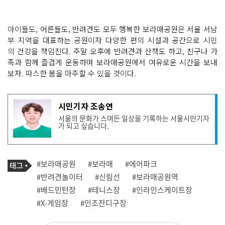
아이들도, 어른들도, 반려견도 모두 행복한 보라매공원은 서울 서남
부 지역을 대표하는 공원이자 다양한 편의 시설과 공간으로 시민
의 건강을 책임진다. 주말 오후에 반려견과 산책도 하고, 친구나 가
족과 함께 즐겁게 운동하며 보라매공원에서 여유로운 시간을 보내
보자. 따스한 봄을 마주할 수 있을 것이다.
기
시민기자 조송연
사
서울의 문화가 스며든 일상을 기록하는 서울시민기자
작
가 되고 싶습니다.
성
자
프
로
기
필
태
#보라매공원
#보라매
#에어파크
사
그
관
#반려견놀이터
#신림선
#보라매공원역
련
#배드민턴장
#테니스장
#인라인스케이트장
태
그
#X-게임장
#인조잔디구장