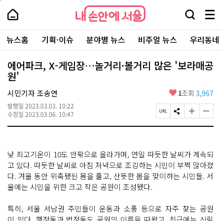
본
페
내
문
이
내
손
검
메
바
지
손
안
색
뉴
로
상
안
주
에
창
전
가
단
에
뉴스홈
기획·이슈
분야별 뉴스
비주얼 뉴스
우리동네
요
서
열
체
기
으
서
서
울
기
보
로
울
비
기
이
-
에어파크, X-게임장…놀거리·볼거리 많은 '보라매공
스
동
서
원'
바
울
로
시
가
좋
시민기자 조송연
1
조회
3,967
대
기
아
표
발행일
2023.03.03. 10:22
요
소
페
S
글
글
수정일
2023.03.06. 10:47
통
이
N
자
자
포
지
S
크
크
털
U
공
기
기
R
유
크
작
낮 최고기온이 10도 안팎으로 올라가며, 연일 따듯한 날씨가 계속되
L
하
게
게
복
기
변
변
고 있다. 따듯한 날씨로 아침 저녁으로 조깅하는 시민이 부쩍 많아졌
사
경
경
다. 겨울 동안 위축됐된 몸을 풀고, 산뜻한 봄을 맞이하는 시민들. 서
하
하
울에는 시민을 위한 크고 작은 공원이 조성됐다.
기
기
특히, 서울 서남권 주민들이 운동과 소풍 등으로 자주 찾는 공원
이 있다. 행정동과 법정동도 공원의 이름을 따왔고, 최근에는 신림