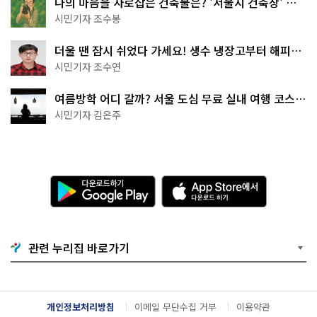
나의 마음을 사로잡은 건축물은? '서울시 건축상' 수
상작 공개!
시민기자 조수봉
더울 땐 잠시 쉬었다 가세요! 생수 냉장고부터 해피소
·무더위쉼터까지
시민기자 조수연
여름방학 어디 갈까? 서울 도심 무료 실내 여행 코스
추천
시민기자 김은주
다
A
운
p
로
p
드
S
하
t
기
o
관련 누리집 바로가기
G
r
o
e
o
에
g
서
l
다
개인정보처리방침
이메일 무단수집 거부
이용약관
e
운