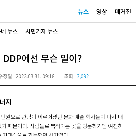
주
뉴스
영상
매거진
요
서
비
스
바
네 뉴스
시민기자 뉴스
로
가
기"
 DDP에선 무슨 일이?
수정일
2023.03.31. 09:18
조회
3,092
에너지
된 인원으로 관람이 이루어졌던 문화·예술 행사들이 다시 대
 됐기 때문이다. 사람들로 북적이는 곳을 방문하기엔 여전히
는 기대감으로 가득했던 시기였다.