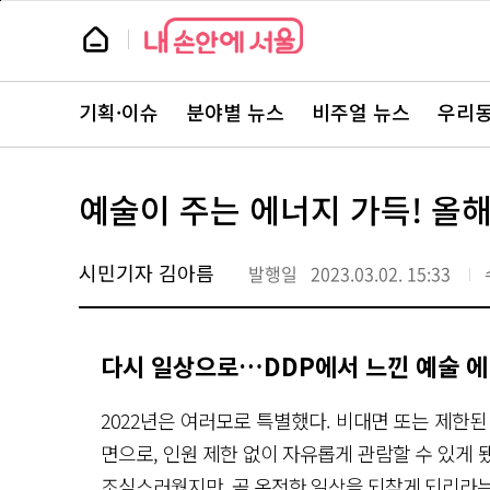
본
페
문
이
뉴
바
지
스
로
상
룸
가
단
뉴
기
으
스
로
기획·이슈
분야별 뉴스
비주얼 뉴스
우리동
주
이
요
동
서
비
스
예술이 주는 에너지 가득! 올해
바
로
가
기
시민기자 김아름
발행일
2023.03.02. 15:33
다시 일상으로…DDP에서 느낀 예술 
2022년은 여러모로 특별했다. 비대면 또는 제한
면으로, 인원 제한 없이 자유롭게 관람할 수 있게
조심스러웠지만, 곧 온전한 일상을 되찾게 되리라