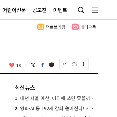
어린이신문
공모전
이벤트
검
메
색
뉴
창
전
열
체
팩트브리핑
레터구독
기
보
기
카
좋
트
페
13
페
인
글
글
카
위
이
아
이
쇄
자
자
오
터
스
요
지
하
크
크
톡
북
U
기
기
기
R
새
크
작
L
창
게
게
최신 뉴스
복
열
변
변
사
림
경
경
하
하
1
내년 서울 예산, 어디에 쓰면 좋을까요? 온라인 투표
기
기
2
영화·AI 등 192개 강좌 쏟아진다! 서울시민대학 선착순 신청