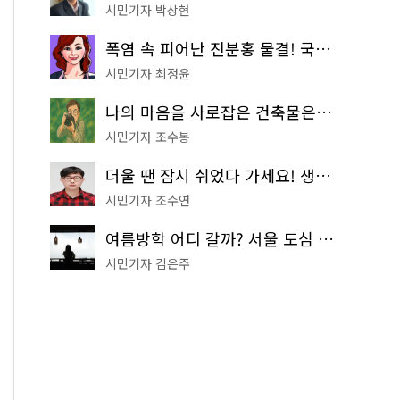
시민기자 박상현
폭염 속 피어난 진분홍 물결! 국립중앙박물관 배롱나무 명소
시민기자 최정윤
나의 마음을 사로잡은 건축물은? '서울시 건축상' 수상작 공개!
시민기자 조수봉
더울 땐 잠시 쉬었다 가세요! 생수 냉장고부터 해피소·무더위쉼터까지
시민기자 조수연
여름방학 어디 갈까? 서울 도심 무료 실내 여행 코스 추천
시민기자 김은주