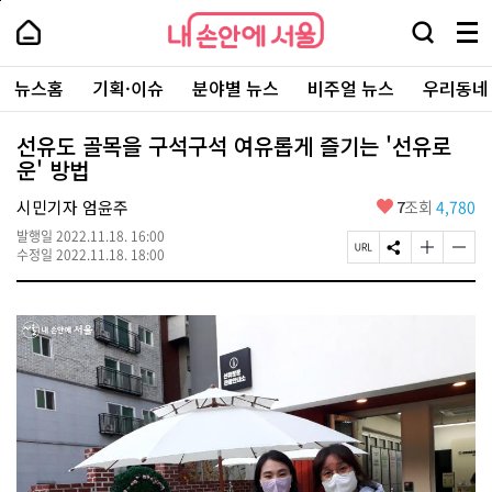
본
페
내
문
이
내
손
검
메
바
지
손
안
색
뉴
로
상
안
주
에
창
전
가
단
에
뉴스홈
기획·이슈
분야별 뉴스
비주얼 뉴스
우리동네
요
서
열
체
기
으
서
서
울
기
보
로
울
비
기
이
-
선유도 골목을 구석구석 여유롭게 즐기는 '선유로
스
동
서
운' 방법
바
울
로
시
가
좋
시민기자 엄윤주
7
조회
4,780
대
기
아
표
발행일
2022.11.18. 16:00
요
소
페
S
글
글
수정일
2022.11.18. 18:00
통
이
N
자
자
포
지
S
크
크
털
U
공
기
기
R
유
크
작
L
하
게
게
복
기
변
변
사
경
경
하
하
기
기