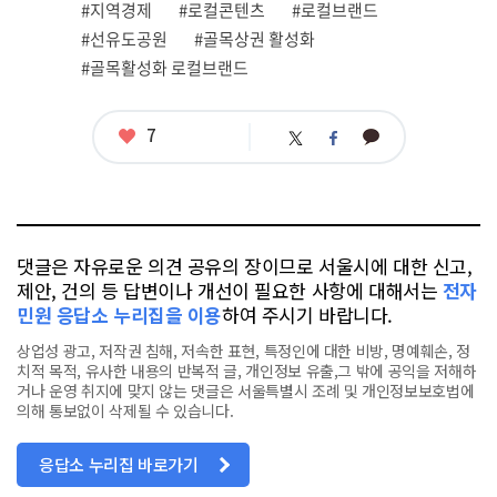
#지역경제
#로컬콘텐츠
#로컬브랜드
태
그
#선유도공원
#골목상권 활성화
#골목활성화 로컬브랜드
좋
7
카
트
페
아
카
위
이
요
오
터
스
톡
북
댓글은 자유로운 의견 공유의 장이므로 서울시에 대한 신고,
제안, 건의 등 답변이나 개선이 필요한 사항에 대해서는
전자
민원 응답소 누리집을 이용
하여 주시기 바랍니다.
상업성 광고, 저작권 침해, 저속한 표현, 특정인에 대한 비방, 명예훼손, 정
치적 목적, 유사한 내용의 반복적 글, 개인정보 유출,그 밖에 공익을 저해하
거나 운영 취지에 맞지 않는 댓글은 서울특별시 조례 및 개인정보보호법에
의해 통보없이 삭제될 수 있습니다.
응답소 누리집 바로가기