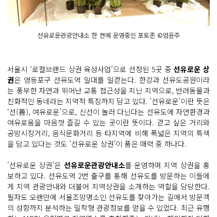
선유로운관광안내소 한 켠에 운영중인 포토존 ©엄윤주
서울시 ‘로컬브랜드 상권 육성사업’으로 선정된 5곳 중
선유로운 상
권
은 영등포구 선유도역 일대를 일컫는다. 한강과 선유도공원이라
는 풍부한 자연과 뛰어난 교통 접근성을 지닌 지역으로, 반려동물과
친화적인 동네라는 지역적 특징까지 담고 있다. '선유로운'이란 뜻은
‘선(善), 여유로운’으로, 신선이 놀러 다닌다는 선유도에 자연환경과
여유로움을 마음껏 즐길 수 있는 곳이란 뜻이다. 걷고 싶은 거리와
공방시장거리, 음식문화거리 등 타지역에 비해 폭넓은 지역의 특색
을 담고 있다는 것도 '선유로운 상권'이 품은 매력 중 하나다.
'선유로운 상권'은
선유로운관광안내소
를 운영하며 지역 상권을 홍
보하고 있다. 선유도역 2번 출구를 통해 선유도를 방문하는 이들에
게 지역 관광안내와 더불어 지역상권을 소개하는 역할을 담당한다.
필자도 오랜만에 서울조망명소인 선유도를 찾아가는 길에서 방문객
의 성향까지 분석하는 밀착형 관광정보를 얻을 수 있었다. 최근 유행