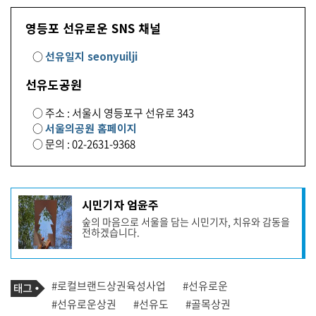
영등포 선유로운 SNS 채널
○
선유일지 seonyuilji
선유도공원
○ 주소 : 서울시 영등포구 선유로 343
○
서울의공원 홈페이지
○ 문의 : 02-2631-9368
기
시민기자 엄윤주
사
숲의 마음으로 서울을 담는 시민기자, 치유와 감동을
작
전하겠습니다.
성
자
프
로
기
필
태
#로컬브랜드상권육성사업
#선유로운
사
그
관
#선유로운상권
#선유도
#골목상권
련