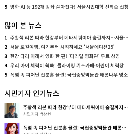
5
영화·AI 등 192개 강좌 쏟아진다! 서울시민대학 선착순 신청
많이 본 뉴스
1
주황색 리본 따라 한강부터 메타세쿼이아 숲길까지…서울둘레길 15코스
2
서울 로컬여행, 여기부터 시작하세요 '서울에디션25'
3
한강 다리 아래서 영화 한 편! '다리밑 영화관' 무료 상영
4
우리 아이 체력이 쑥쑥! 클라이밍 키즈카페·어린이 체력장
5
폭염 속 피어난 진분홍 물결! 국립중앙박물관 배롱나무 명소
시민기자 인기뉴스
주황색 리본 따라 한강부터 메타세쿼이아 숲길까지…
서울둘레길 15코스
시민기자 박상현
폭염 속 피어난 진분홍 물결! 국립중앙박물관 배롱나
무 명소