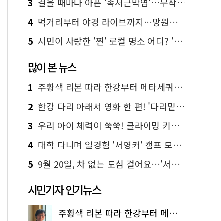
3
걸을 때마다 아픈 '족저근막염'…무작정 참지 말고 '이것' 해보세요!
4
먹거리부터 야경 라이브까지…망원한강공원 알짜 코스
5
시민이 사랑한 '찐' 로컬 명소 어디? '서울에디션25' 추천 코스
많이 본 뉴스
1
주황색 리본 따라 한강부터 메타세쿼이아 숲길까지…서울둘레길 15코스
2
한강 다리 아래서 영화 한 편! '다리밑 영화관' 무료 상영
3
우리 아이 체력이 쑥쑥! 클라이밍 키즈카페·어린이 체력장
4
대학 다니며 일경험 '서영커' 캠프 모집…전액 무료
5
9월 20일, 차 없는 도심 걸어요…'서울 걷자 페스티벌' 선착순 5천명
시민기자 인기뉴스
주황색 리본 따라 한강부터 메타세쿼이아 숲길까지…서울둘레길 15코스