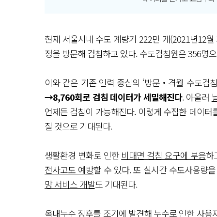
현재 서울시내 수도 계량기 222만 개(2021년12월
정을 방문해 검침하고 있다. 수도검침원은 356명으로,
이와 같은 기존 인력 중심의 ‘방문‧격월 수도검침
→8,760회로 검침 데이터가 세밀해진다
. 아울러
언제든 검침이 가능
해진다. 이렇게 수집한 데이터
질 것으로 기대된다.
생활환경 변화로 인한
비대면 검침 요구에 부응
하
전사고도 예방
할 수 있다. 또 실시간 수도사용량
망 서비스 개발
도 기대된다.
옥내누수 징후를 조기에 발견
해 누수로 인한 사용자