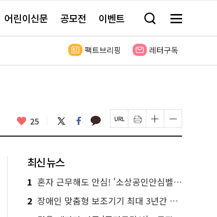
어린이신문
공모전
이벤트
검
메
색
뉴
창
전
열
체
팩트브리핑
레터구독
기
보
기
카
좋
트
페
25
페
인
글
글
카
위
이
아
이
쇄
자
자
오
터
스
요
지
하
크
크
톡
북
U
기
기
기
R
새
크
작
L
창
게
게
최신 뉴스
복
열
변
변
사
림
경
경
하
하
1
혼자 근무해도 안심! '소상공인안심벨' 신청하세요
기
기
2
장애인 맞춤형 보조기기 최대 3년간 무상 대여…삶의 질 높인다