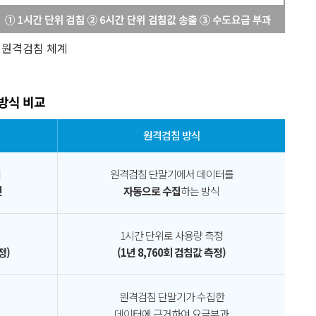
 원격검침 체계
 방식 비교
원격검침 방식
여
원격검침 단말기에서 데이터를
인
자동으로 수집
하는 방식
1시간 단위로 사용량 측정
정)
(1년 8,760회 검침값 측정)
원격검침 단말기가 수집한
데이터에 근거하여 요금부과