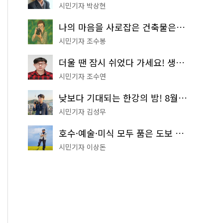
시민기자 박상현
나의 마음을 사로잡은 건축물은? '서울시 건축상' 수상작 공개!
시민기자 조수봉
더울 땐 잠시 쉬었다 가세요! 생수 냉장고부터 해피소·무더위쉼터까지
시민기자 조수연
낮보다 기대되는 한강의 밤! 8월 한정 무료 '한강 밤핑' 예약은?
시민기자 김성무
호수·예술·미식 모두 품은 도보 코스! 서울식물원~LG아트센터~마곡테라스거리
시민기자 이상돈