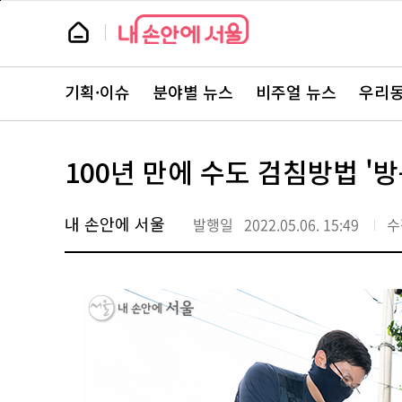
본
페
문
이
뉴
바
지
스
로
상
룸
가
단
뉴
기
으
스
로
기획·이슈
분야별 뉴스
비주얼 뉴스
우리동
주
이
요
동
서
비
스
100년 만에 수도 검침방법 '
바
로
가
기
내 손안에 서울
발행일
2022.05.06. 15:49
수