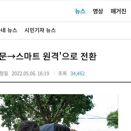
주
뉴스
영상
매거진
요
서
비
스
바
네 뉴스
시민기자 뉴스
로
가
기"
방문→스마트 원격'으로 전환
정일
2022.05.06. 16:19
조회
34,462