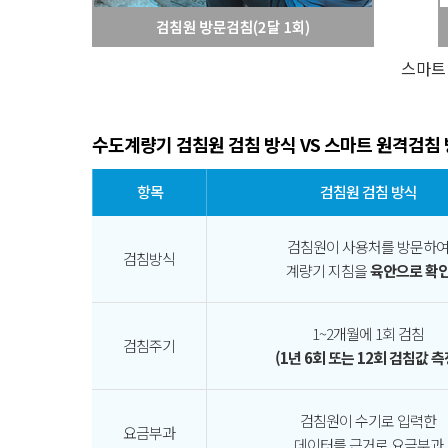
스마트
수도계량기 검침원 검침 방식 VS 스마트 원격검침
항목
검침원 검침 방식
검침원이 사용처를 방문하
검침방식
계량기 지침을
육안으로 확
1~2개월에 1회 검침
검침주기
(1년 6회 또는 12회 검침값 측
검침원이 수기로 입력한
요금부과
데이터를 근거로 요금부과