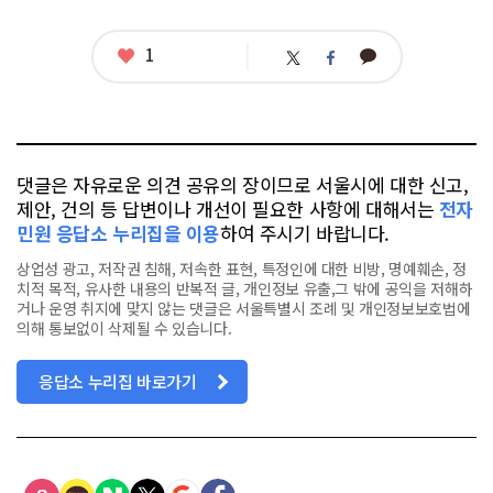
련
태
그
좋
1
카
트
페
아
카
위
이
요
오
터
스
톡
북
댓글은 자유로운 의견 공유의 장이므로 서울시에 대한 신고,
제안, 건의 등 답변이나 개선이 필요한 사항에 대해서는
전자
민원 응답소 누리집을 이용
하여 주시기 바랍니다.
상업성 광고, 저작권 침해, 저속한 표현, 특정인에 대한 비방, 명예훼손, 정
치적 목적, 유사한 내용의 반복적 글, 개인정보 유출,그 밖에 공익을 저해하
거나 운영 취지에 맞지 않는 댓글은 서울특별시 조례 및 개인정보보호법에
의해 통보없이 삭제될 수 있습니다.
응답소 누리집 바로가기