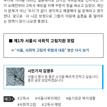
우리와 가까운 나라인 일본에서도 심각한 사회문제로 인지하고 이
미 오래전부터 고독사 예방을 위해 꾸준히 힘을 써오고 있었다. 개인
의 문제가 아닌 '우리'가 같이 생각하고 해결해야 될 문제라고 생각
한다. 앞으로 더 나은 방향으로 그들의 마음에 슬픔을 좀 덜어주
는 정책이 많이 나오면 좋겠다.
■ 제1차 서울시 사회적 고립지원 포럼
☞
'서울, 사회적 고립의 위험과 대응' 영상 다시 보기
기
시민기자 김영주
사
서울시 행사 등 좋은 소식을 빠르게 전하고 싶습니다.
작
좋은 글로 보답하겠습니다.
성
자
프
로
기
필
태
#고독사
#서울시복지재단
#슬기로운 복지생활
사
그
관
#사회적고립
#고독사 예방