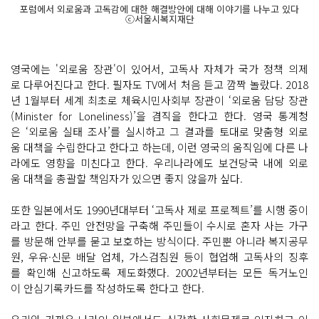
포럼에서 외로움과 고독감에 대한 해결방안에 대해 이야기를 나누고 있다
ⓒ서울시복지재단
영국에는 '외로움 장관'이 있어서, 고독사 자체가 국가 정책 의제
로 다루어진다고 한다. 필자도 TV에서 처음 듣고 깜짝 놀랐다. 2018
년 1월부터 세계 최초로 체육시민사회부 장관이 ‘외로움 담당 장관
(Minister for Loneliness)’을 겸직을 한다고 한다. 영국 통계청
은 ‘외로움 실태 조사’를 실시하고 그 결과를 토대로 맞춤형 외로
움 대책을 수립한다고 한다고 하는데, 이런 영국의 움직임에 다른 나
라에도 영향을 미친다고 한다. 우리나라에도 보건당국 내에 외로
움 대책을 총괄할 책임자가 있으면 좋지 않을까 싶다.
또한 일본에서도 1990년대부터 ‘고독사 제로 프로젝트’를 시행 중이
라고 한다. 주민 안전망을 구축해 주민들이 수시로 혼자 사는 가구
를 방문해 안부를 묻고 보호하는 방식이다. 주민뿐 아니라 복지공무
원, 우유·신문 배달 업체, 가스검침원 등이 협업해 고독사의 징후
를 확인해 신고하도록 제도화했다. 2002년부터는 모든 독거노인
이 안심기록카드를 작성하도록 한다고 한다.