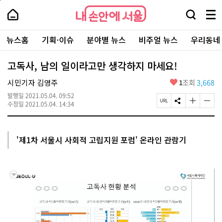
본
페
내
문
이
내
손
검
메
바
지
손
안
색
뉴
로
상
안
주
에
창
전
가
단
에
뉴스홈
기획·이슈
분야별 뉴스
비주얼 뉴스
우리동네
요
서
열
체
기
으
서
서
울
기
보
로
울
비
기
이
-
고독사, 남의 일이라고만 생각하지 마세요!
스
동
서
바
울
좋
시민기자 김영주
1
조회
3,668
로
시
아
가
대
발행일
2021.05.04. 09:52
요
기
페
S
글
글
표
수정일
2021.05.04. 14:34
이
N
자
자
소
지
S
크
크
통
U
공
기
기
포
R
유
크
작
털
'제1차 서울시 사회적 고립지원 포럼' 온라인 관람기
L
하
게
게
복
기
변
변
사
경
경
하
하
기
기