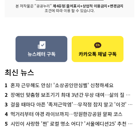
본 저작물은 "공공누리"
제4유형:출처표시+상업적 이용금지+변경금지
조건에 따라 이용 할 수 있습니다.
최신 뉴스
1
혼자 근무해도 안심! '소상공인안심벨' 신청하세요
2
장애인 맞춤형 보조기기 최대 3년간 무상 대여…삶의 질 높인다
3
걸을 때마다 아픈 '족저근막염'…무작정 참지 말고 '이것' 해보세요!
4
먹거리부터 야경 라이브까지…망원한강공원 알짜 코스
5
시민이 사랑한 '찐' 로컬 명소 어디? '서울에디션25' 추천 코스