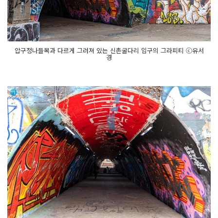
압구정나들목과 다르게 그려져 있는 신촌굴다리 입구의 그라피티 ⓒ유서
경