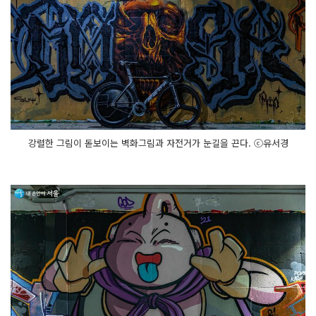
강렬한 그림이 돋보이는 벽화그림과 자전거가 눈길을 끈다. ⓒ유서경