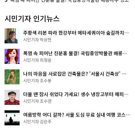
시민기자 인기뉴스
주황색 리본 따라 한강부터 메타세쿼이아 숲길까지…
서울둘레길 15코스
시민기자 박상현
폭염 속 피어난 진분홍 물결! 국립중앙박물관 배롱나
무 명소
시민기자 최정윤
나의 마음을 사로잡은 건축물은? '서울시 건축상' 수
상작 공개!
시민기자 조수봉
더울 땐 잠시 쉬었다 가세요! 생수 냉장고부터 해피소
·무더위쉼터까지
시민기자 조수연
여름방학 어디 갈까? 서울 도심 무료 실내 여행 코스
추천
시민기자 김은주