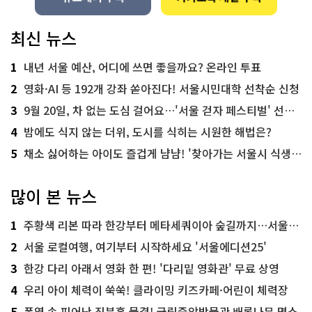
최신 뉴스
1
내년 서울 예산, 어디에 쓰면 좋을까요? 온라인 투표
2
영화·AI 등 192개 강좌 쏟아진다! 서울시민대학 선착순 신청
3
9월 20일, 차 없는 도심 걸어요…'서울 걷자 페스티벌' 선착순 5천명
4
밤에도 식지 않는 더위, 도시를 식히는 시원한 해법은?
5
채소 싫어하는 아이도 즐겁게 냠냠! '찾아가는 서울시 식생활 교육' 현장
많이 본 뉴스
1
주황색 리본 따라 한강부터 메타세쿼이아 숲길까지…서울둘레길 15코스
2
서울 로컬여행, 여기부터 시작하세요 '서울에디션25'
3
한강 다리 아래서 영화 한 편! '다리밑 영화관' 무료 상영
4
우리 아이 체력이 쑥쑥! 클라이밍 키즈카페·어린이 체력장
5
폭염 속 피어난 진분홍 물결! 국립중앙박물관 배롱나무 명소