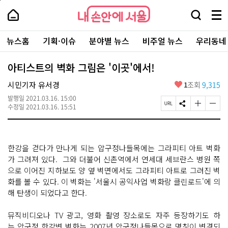
본
페
내
문
이
내
손
검
메
바
지
손
안
색
뉴
로
상
안
주
에
창
전
가
단
에
뉴스홈
기획·이슈
분야별 뉴스
비주얼 뉴스
우리동네
요
서
열
체
기
으
서
서
울
기
보
로
울
비
기
이
-
아티스트의 벽화 그림은 '이곳'에서!
스
동
서
바
울
좋
시민기자 유서경
1
조회
9,315
로
시
아
가
대
발행일
2021.03.16. 15:00
요
기
페
S
글
글
표
수정일
2021.03.16. 15:51
이
N
자
자
소
지
S
크
크
통
U
공
기
기
포
R
유
크
작
털
한강을 걷다가 만나게 되는 압구정나들목에는 그라피티 아트 벽화
L
하
게
게
복
기
변
변
가 그려져 있다. 그와 더불어 신촌역에서 연세대 세브란스 병원 쪽
사
경
경
으로 이어진 지하보도 양 옆 벽면에서도 그라피티 아트로 그려진 벽
하
하
화를 볼 수 있다. 이 벽화는 '서울시 공익사업 벽화랑 클린로드'에 의
기
기
해 탄생이 되었다고 한다.
뮤직비디오나 TV 광고, 영화 촬영 장소로도 자주 등장하기도 하
는 압구정 한강변 벽화는 2007년 압구정나들목으로 명칭이 변경되