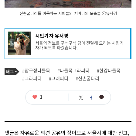
신촌굴다리를 이용하는 시민들의 저마다의 모습들 ⓒ유서경
기
시민기자 유서경
사
서울의 정보를 구석구석 담아 전달해 드리는 시민기
작
자가 되도록 하겠습니다.
성
자
프
로
기
필
태
#압구정나들목
#나들목그라피티
#한강나들목
사
그
관
#그라피티
#그래피티
#신촌굴다리
련
태
그
좋
1
카
트
페
아
카
위
이
요
오
터
스
톡
북
댓글은 자유로운 의견 공유의 장이므로 서울시에 대한 신고,