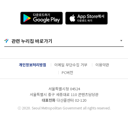
다
A
운
p
로
p
드
S
하
t
기
o
관련 누리집 바로가기
G
r
o
e
o
에
g
서
l
다
개인정보처리방침
이메일 무단수집 거부
이용약관
e
운
P
로
PC버전
l
드
a
하
y
기
서울특별시청 04524
서울특별시 중구 세종대로 110 콘텐츠담당관
대표전화
다산콜센터
02-120
ⓒ
2020. Seoul Metropolitan Government all rights reserved.