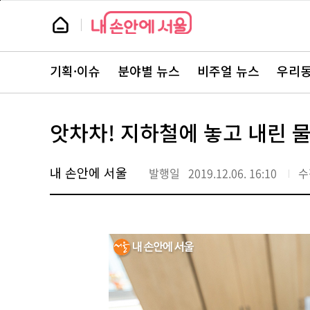
본
페
문
이
뉴
바
지
스
로
상
룸
가
단
뉴
기
으
스
로
기획·이슈
분야별 뉴스
비주얼 뉴스
우리동
주
이
요
동
서
비
스
앗차차! 지하철에 놓고 내린 
바
로
가
기
내 손안에 서울
발행일
2019.12.06. 16:10
수