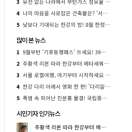
3
유전 없는 나라에서 부탄가스 점유율 1위 가능? Yes, I 'CAN'
4
나의 마음을 사로잡은 건축물은? '서울시 건축상' 수상작 공개!
5
낮보다 기대되는 한강의 밤! 8월 한정 무료 '한강 밤핑' 예약은?
많이 본 뉴스
1
9월부턴 '기후동행패스' 쓰세요! 39세까지 청년 혜택
2
주황색 리본 따라 한강부터 메타세쿼이아 숲길까지…서울둘레길 15코스
3
서울 로컬여행, 여기부터 시작하세요 '서울에디션25'
4
한강 다리 아래서 영화 한 편! '다리밑 영화관' 무료 상영
5
폭염 속 피어난 진분홍 물결! 국립중앙박물관 배롱나무 명소
시민기자 인기뉴스
주황색 리본 따라 한강부터 메타세쿼이아 숲길까지…서울둘레길 15코스