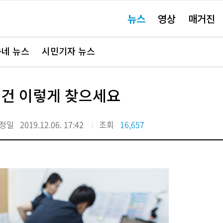
주
뉴스
영상
매거진
요
서
비
스
바
네 뉴스
시민기자 뉴스
로
가
기"
물건 이렇게 찾으세요
정일
2019.12.06. 17:42
조회
16,657