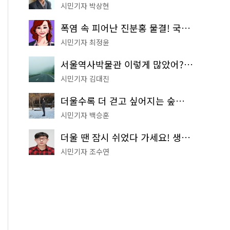
시민기자 박상현
폭염 속 피어난 진분홍 물결! 국립중앙박물관 배롱나무 명소
시민기자 최정윤
서울역사박물관 이렇게 많았어? 주말마다 한 곳씩 떠나는 역사 산책
시민기자 김대진
더울수록 더 걷고 싶어지는 숲길! 서울둘레길 '아차산 코스'
시민기자 백승훈
더울 땐 잠시 쉬었다 가세요! 생수 냉장고부터 해피소·무더위쉼터까지
시민기자 조수연