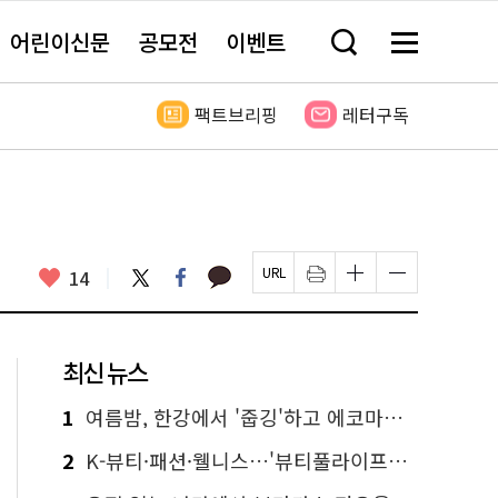
어린이신문
공모전
이벤트
검
메
색
뉴
창
전
열
체
팩트브리핑
레터구독
기
보
기
카
좋
트
페
14
페
인
글
글
카
위
이
아
이
쇄
자
자
오
터
스
요
지
하
크
크
톡
북
U
기
기
기
R
새
크
작
L
창
게
게
최신 뉴스
복
열
변
변
사
림
경
경
하
하
1
여름밤, 한강에서 '줍깅'하고 에코마일리지도 줍줍!
기
기
2
K-뷰티·패션·웰니스…'뷰티풀라이프인서울' 6일부터 사전 예약