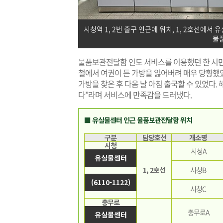
시청역 1, 2번 출구 인근에 위치, 1, 2호선에
물
물품보관전달함 인도 서비스를 이용했던 한 시민
철에서 여권이 든 가방을 잃어버려 매우 당황했
가방을 찾은 후 다음 날 아침 출국할 수 있었다
다”라며 서비스에 만족감을 드러냈다.
■ 유실물센터 인근 물품보관전달함 위치
구분
담당호선
개소명
시청
시청A
유실물센터
1, 2호선
시청B
(6110-1122)
시청C
충무로
충무로A
유실물센터