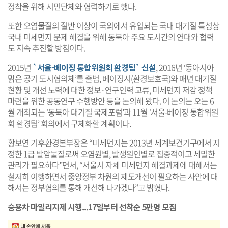
정착을 위해 시민단체와 협력하기로 했다.
또한 오염물질의 절반 이상이 국외에서 유입되는 국내 대기질 특성상
국내 미세먼지 문제 해결을 위해 동북아 주요 도시간의 연대와 협력
도 지속 추진할 방침이다.
2015년
`서울-베이징 통합위원회 환경팀` 신설
, 2016년 ‘동아시아
맑은 공기 도시협의체’를 출범, 베이징시(환경보호국)와 매년 대기질
현황 및 개선 노력에 대한 정보·연구인력 교류, 미세먼지 저감 정책
마련을 위한 공동연구 수행방안 등을 논의해 왔다. 이 논의는 오는 6
월 개최되는 ‘동북아 대기질 국제포럼’과 11월 ‘서울-베이징 통합위원
회 환경팀’ 회의에서 구체화할 계획이다.
황보연 기후환경본부장은 “미세먼지는 2013년 세계보건기구에서 지
정한 1급 발암물질로써 오염원별, 발생원인별로 집중적이고 세밀한
관리가 필요하다”면서, “서울시 자체 미세먼지 해결과제에 대해서는
철저히 이행하면서 중앙정부 차원의 제도개선이 필요하는 사안에 대
해서는 정부협의를 통해 개선해 나가겠다”고 밝혔다.
승용차 마일리지제 시행...17일부터 선착순 5만명 모집