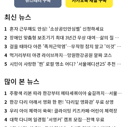
최신 뉴스
1
혼자 근무해도 안심! '소상공인안심벨' 신청하세요
2
장애인 맞춤형 보조기기 최대 3년간 무상 대여…삶의 질 높인다
3
걸을 때마다 아픈 '족저근막염'…무작정 참지 말고 '이것' 해보세요!
4
먹거리부터 야경 라이브까지…망원한강공원 알짜 코스
5
시민이 사랑한 '찐' 로컬 명소 어디? '서울에디션25' 추천 코스
많이 본 뉴스
1
주황색 리본 따라 한강부터 메타세쿼이아 숲길까지…서울둘레길 15코스
2
한강 다리 아래서 영화 한 편! '다리밑 영화관' 무료 상영
3
우리 아이 체력이 쑥쑥! 클라이밍 키즈카페·어린이 체력장
4
대학 다니며 일경험 '서영커' 캠프 모집…전액 무료