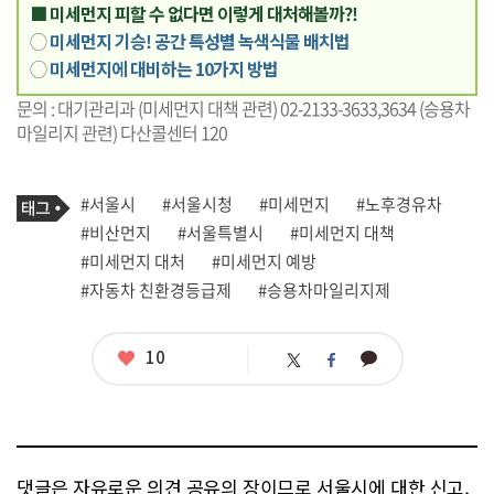
■ 미세먼지 피할 수 없다면 이렇게 대처해볼까?!
◯
미세먼지 기승! 공간 특성별 녹색식물 배치법
◯
미세먼지에 대비하는 10가지 방법
문의 : 대기관리과 (미세먼지 대책 관련) 02-2133-3633,3634 (승용차
마일리지 관련) 다산콜센터 120
기
태
#서울시
#서울시청
#미세먼지
#노후경유차
사
그
관
#비산먼지
#서울특별시
#미세먼지 대책
련
#미세먼지 대처
#미세먼지 예방
태
그
#자동차 친환경등급제
#승용차마일리지제
좋
10
카
트
페
아
카
위
이
요
오
터
스
톡
북
댓글은 자유로운 의견 공유의 장이므로 서울시에 대한 신고,