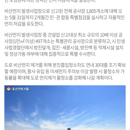
비산먼지 발생사업장으로 신고된 전체 공사장 1,805개소에 대해 오
는 5월 31일까지 2개월간 민·관 합동 특별점검을 실시하고 자율적인
먼지 저감을 유도한다.
비산먼지 발생사업장 중 건설업 신고대상 최소 규모의 10배 이상 공
사장(1만㎡ 이상) 497개소는 특별관리 공사장으로 분류하고, 시 민생
사법경찰단에서 방진덮개, 집진·세륜시설, 방진벽 등 억제시설 설치
및 정상가동 여부에 대해 집중적으로 특별 수사한다.
도로 비산먼지 제거를 위해 분진흡입청소차도 연내 30대를 조기 확보
할 예정이며, 황사 유입 등 미세먼지 주의보 이상 발령 시 물청소차 가
동률을 확대해 도로 먼지제거 물청소를 강화해 나갈 계획이다.