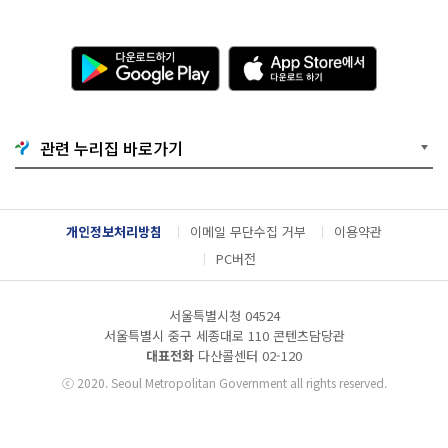
다
A
운
p
로
p
드
S
하
t
기
o
관련 누리집 바로가기
G
r
o
e
o
에
g
서
l
다
개인정보처리방침
이메일 무단수집 거부
이용약관
e
운
P
로
PC버전
l
드
a
하
y
기
서울특별시청 04524
서울특별시 중구 세종대로 110 콘텐츠담당관
대표전화
다산콜센터
02-120
ⓒ
2020. Seoul Metropolitan Government all rights reserved.