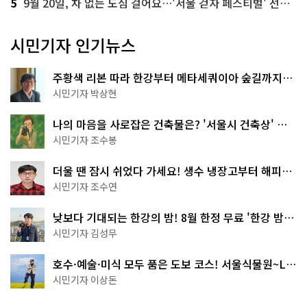
5
9월 20일, 차 없는 도심 걸어요…'서울 걷자 페스티벌' 선착순 5천명
시민기자 인기뉴스
주황색 리본 따라 한강부터 메타세쿼이아 숲길까지…
서울둘레길 15코스
시민기자 박상현
나의 마음을 사로잡은 건축물은? '서울시 건축상' 수
상작 공개!
시민기자 조수봉
더울 땐 잠시 쉬었다 가세요! 생수 냉장고부터 해피소
·무더위쉼터까지
시민기자 조수연
낮보다 기대되는 한강의 밤! 8월 한정 무료 '한강 밤
핑' 예약은?
시민기자 김성무
호수·예술·미식 모두 품은 도보 코스! 서울식물원~LG
아트센터~마곡테라스거리
시민기자 이상돈