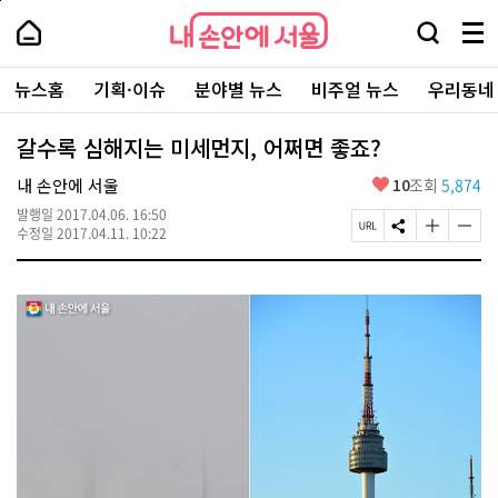
본
페
내
문
이
내
손
검
메
바
지
손
안
색
뉴
로
상
안
주
에
창
전
가
단
에
뉴스홈
기획·이슈
분야별 뉴스
비주얼 뉴스
우리동네
요
서
열
체
기
으
서
서
울
기
보
로
울
비
기
이
-
갈수록 심해지는 미세먼지, 어쩌면 좋죠?
스
동
서
바
울
좋
내 손안에 서울
10
조회
5,874
로
시
아
가
대
발행일
2017.04.06. 16:50
요
기
페
S
글
글
표
수정일
2017.04.11. 10:22
이
N
자
자
소
지
S
크
크
통
U
공
기
기
포
R
유
크
작
털
L
하
게
게
복
기
변
변
사
경
경
하
하
기
기