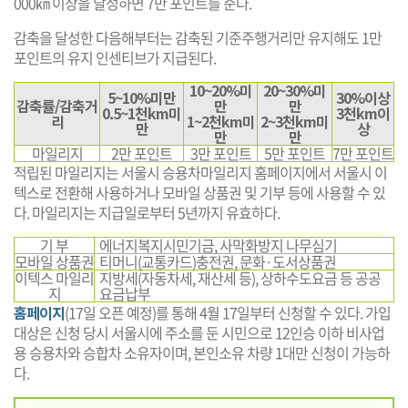
000㎞ 이상을 달성하면 7만 포인트를 준다.
감축을 달성한 다음해부터는 감축된 기준주행거리만 유지해도 1만
포인트의 유지 인센티브가 지급된다.
10~20%미
20~30%미
5~10%미만
30%이상
감축률/감축거
만
만
0.5~1천km미
3천km이
리
1~2천km미
2~3천km미
만
상
만
만
마일리지
2만 포인트
3만 포인트
5만 포인트
7만 포인트
적립된 마일리지는 서울시 승용차마일리지 홈페이지에서 서울시 이
텍스로 전환해 사용하거나 모바일 상품권 및 기부 등에 사용할 수 있
다. 마일리지는 지급일로부터 5년까지 유효하다.
기 부
에너지복지시민기금, 사막화방지 나무심기
모바일 상품권
티머니(교통카드)충전권, 문화·도서상품권
이텍스 마일리
지방세(자동차세, 재산세 등), 상하수도요금 등 공공
지
요금납부
홈페이지
(17일 오픈 예정)를 통해 4월 17일부터 신청할 수 있다. 가입
대상은 신청 당시 서울시에 주소를 둔 시민으로 12인승 이하 비사업
용 승용차와 승합차 소유자이며, 본인소유 차량 1대만 신청이 가능하
다.