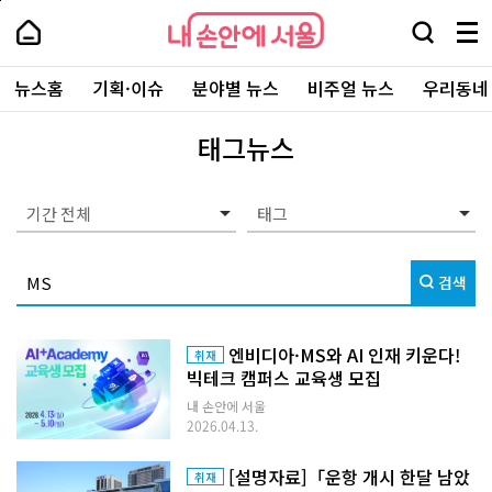
본
페
내
문
이
내
손
검
메
바
지
손
안
색
뉴
로
상
안
주
에
창
전
가
단
에
뉴스홈
기획·이슈
분야별 뉴스
비주얼 뉴스
우리동네
요
서
열
체
기
으
서
서
울
기
보
로
울
비
기
이
-
태그뉴스
스
동
서
바
울
로
시
가
대
기간 전체
기
표
소
통
검색
포
털
엔비디아·MS와 AI 인재 키운다!
취재
빅테크 캠퍼스 교육생 모집
내 손안에 서울
2026.04.13.
[설명자료]「운항 개시 한달 남았
취재