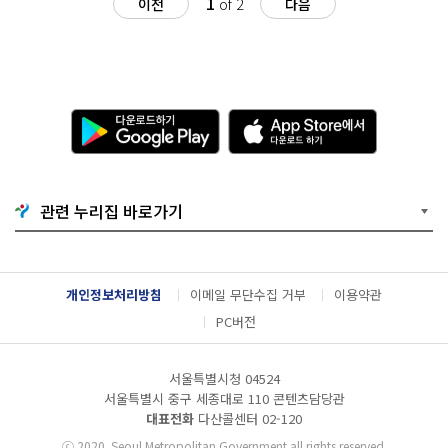
1
이전
of 2
다음
다
A
운
p
로
p
드
S
하
t
기
o
관련 누리집 바로가기
G
r
o
e
o
에
g
서
l
다
개인정보처리방침
이메일 무단수집 거부
이용약관
e
운
P
로
PC버전
l
드
a
하
y
기
서울특별시청 04524
서울특별시 중구 세종대로 110 콘텐츠담당관
대표전화
다산콜센터
02-120
ⓒ
2020. Seoul Metropolitan Government all rights reserved.