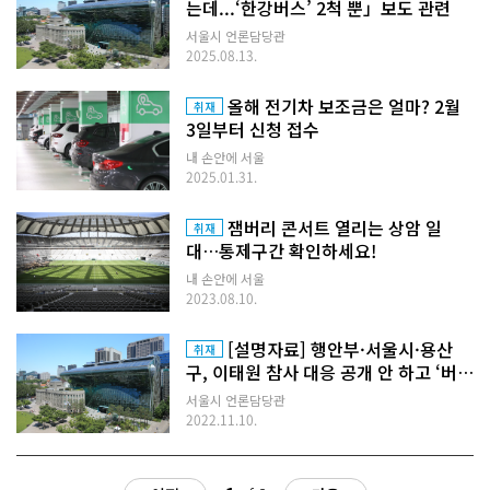
는데...‘한강버스’ 2척 뿐」보도 관련
서울시 언론담당관
2025.08.13.
올해 전기차 보조금은 얼마? 2월
취재
3일부터 신청 접수
내 손안에 서울
2025.01.31.
잼버리 콘서트 열리는 상암 일
취재
대…통제구간 확인하세요!
내 손안에 서울
2023.08.10.
[설명자료] 행안부·서울시·용산
취재
구, 이태원 참사 대응 공개 안 하고 ‘버티
기’
서울시 언론담당관
2022.11.10.