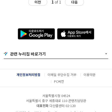
1
이전
of 1
다음
다
A
운
p
로
p
드
S
하
t
기
o
관련 누리집 바로가기
G
r
o
e
o
에
g
서
l
다
개인정보처리방침
이메일 무단수집 거부
이용약관
e
운
P
로
PC버전
l
드
a
하
y
기
서울특별시청 04524
서울특별시 중구 세종대로 110 콘텐츠담당관
대표전화
다산콜센터
02-120