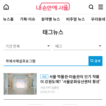
본
페
내
문
이
내
손
검
메
바
지
손
안
색
뉴
로
상
안
주
에
창
전
가
단
에
뉴스홈
기획·이슈
분야별 뉴스
비주얼 뉴스
우리동네
요
서
열
체
기
으
서
서
울
기
보
로
울
비
기
이
-
태그뉴스
스
동
서
바
울
로
시
가
대
기간 전체
기
표
소
통
검색
포
털
서울 박물관·미술관의 인기 작품
사진
이 강원도에? '서울문화유산센터 횡성'
시민기자 임중빈
2026.07.07.