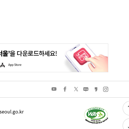
평생학습포털
청년포털
대기환경정보
에코마일리지
A
p
p
S
t
o
유
페
트
네
카
인
r
튜
이
위
이
카
스
e
브
스
터
버
오
타
북
블
스
그
로
토
램
그
리
eoul.go.kr