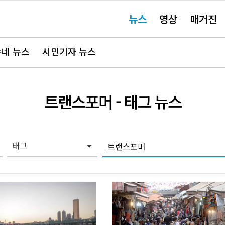
주
뉴스
영상
매거진
요
서
비
스
바
네 뉴스
시민기자 뉴스
로
가
기"
트랜스포머
- 태그 뉴스
태그