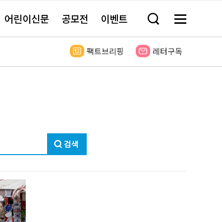
어린이신문
공모전
이벤트
검
메
색
뉴
창
전
열
체
팩트브리핑
레터구독
기
보
기
검
색