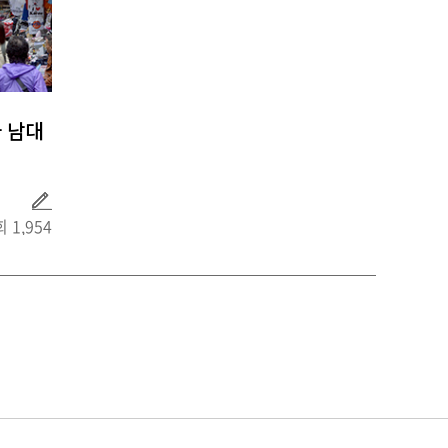
 남대
취
재
 1,954