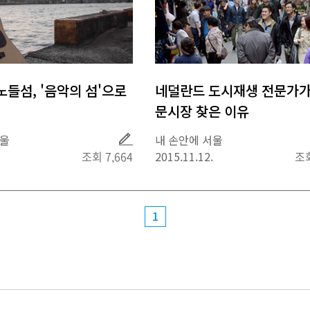
노들섬, '음악의 섬'으로
네덜란드 도시재생 전문가가
문시장 찾은 이유
취
서울
내 손안에 서울
재
조회 7,664
2015.11.12.
조회
1