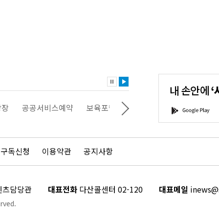
내
손
안
에
'서
광장
공공서비스예약
보육포털
일자리포털
문화포털
G
울'을
o
다
o
운
g
로
l
드
e
 구독신청
이용약관
공지사항
하
P
세
l
요!
a
y
콘텐츠담당관
대표전화
다산콜센터 02-120
대표메일
inews@s
rved.