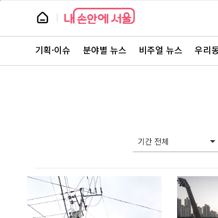
본
페
문
이
뉴
바
지
스
로
상
룸
가
단
뉴
기
으
스
로
기획·이슈
분야별 뉴스
비주얼 뉴스
우리동
주
이
요
동
서
비
스
바
로
가
기
기간 전체