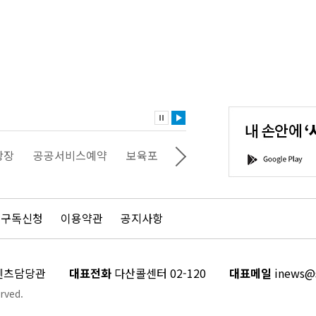
내
손
안
에
'서
광장
공공서비스예약
보육포털
일자리포털
문화포털
G
울'을
o
다
o
운
g
로
l
드
e
 구독신청
이용약관
공지사항
하
P
세
l
요!
a
y
콘텐츠담당관
대표전화
다산콜센터 02-120
대표메일
inews@s
rved.