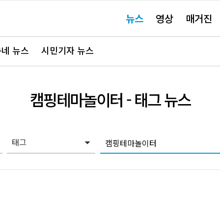
주
뉴스
영상
매거진
요
서
비
스
바
네 뉴스
시민기자 뉴스
로
가
기"
캠핑테마놀이터
- 태그 뉴스
태그