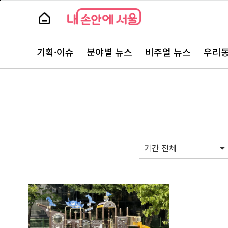
본
페
문
이
뉴
바
지
스
로
상
룸
가
단
뉴
기
으
스
로
기획·이슈
분야별 뉴스
비주얼 뉴스
우리동
주
이
요
동
서
비
스
바
로
가
기
기간 전체