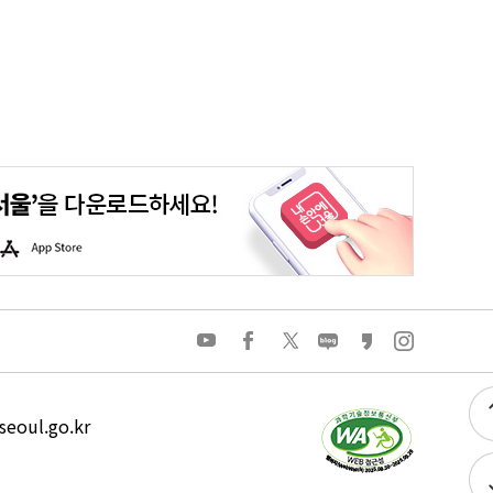
평생학습포털
청년포털
대기환경정보
에코마일리지
A
p
p
S
t
o
유
페
트
네
카
인
r
튜
이
위
이
카
스
e
브
스
터
버
오
타
북
블
스
그
로
토
램
그
리
eoul.go.kr