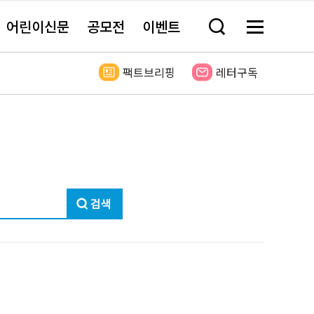
어린이신문
공모전
이벤트
검
메
색
뉴
창
전
열
체
팩트브리핑
레터구독
기
보
기
검
색