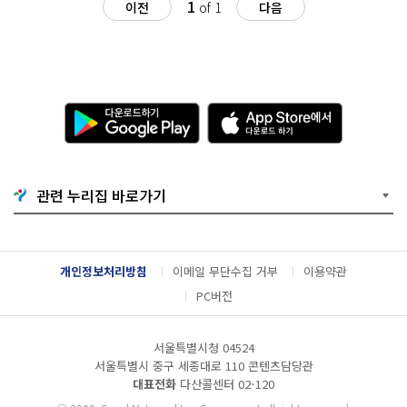
1
이전
of 1
다음
다
A
운
p
로
p
드
S
하
t
기
o
관련 누리집 바로가기
G
r
o
e
o
에
g
서
l
다
개인정보처리방침
이메일 무단수집 거부
이용약관
e
운
P
로
PC버전
l
드
a
하
y
기
서울특별시청 04524
서울특별시 중구 세종대로 110 콘텐츠담당관
대표전화
다산콜센터
02-120