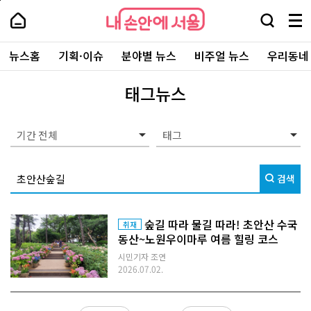
본
페
내
문
이
내
손
검
메
바
지
손
안
색
뉴
로
상
안
주
에
창
전
가
단
에
뉴스홈
기획·이슈
분야별 뉴스
비주얼 뉴스
우리동네
요
서
열
체
기
으
서
서
울
기
보
로
울
비
기
이
-
태그뉴스
스
동
서
바
울
로
시
가
대
기간 전체
기
표
소
통
검색
포
털
숲길 따라 물길 따라! 초안산 수국
취재
동산~노원우이마루 여름 힐링 코스
시민기자 조연
2026.07.02.