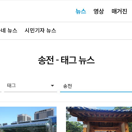
주
뉴스
영상
매거진
요
서
비
스
바
네 뉴스
시민기자 뉴스
로
가
기"
송전
- 태그 뉴스
태그