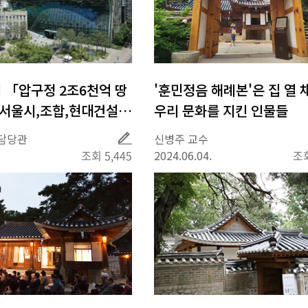
] 「압구정 2조6천억 땅
'훈민정음 해례본'은 집 열 채
 서울시,조합,현대건설
우리 문화를 지킨 인물들
망… 재건축 지연 가능성
취
담당관
신병주 교수
재
 관련
조회 5,445
2024.06.04.
조회