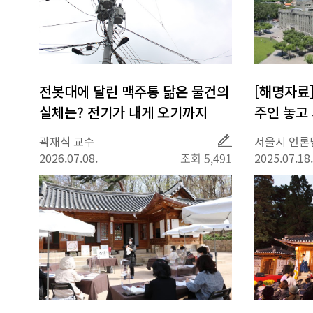
전봇대에 달린 맥주통 닮은 물건의
[해명자료
실체는? 전기가 내게 오기까지
주인 놓고
소송전 전
취
곽재식 교수
서울시 언론
재
커져」보도
2026.07.08.
조회 5,491
2025.07.18.