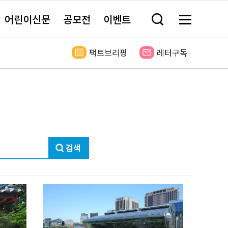
어린이신문
공모전
이벤트
검
메
색
뉴
창
전
열
체
팩트브리핑
레터구독
기
보
기
검
색