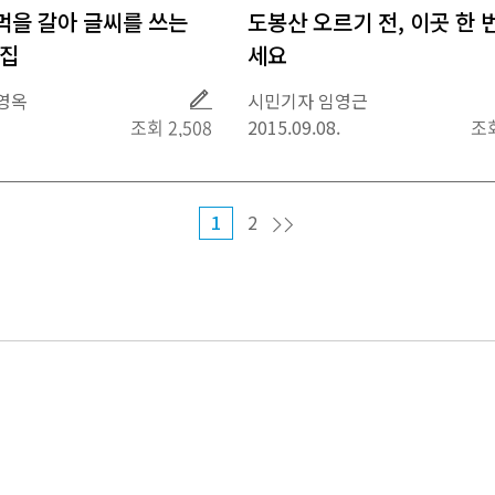
먹을 갈아 글씨를 쓰는
도봉산 오르기 전, 이곳 한 
옛집
세요
취
영옥
시민기자 임영근
재
조회 2,508
2015.09.08.
조회
1
2