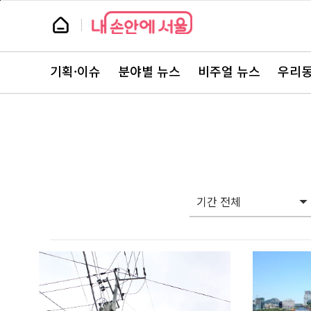
본
페
문
이
뉴
바
지
스
로
상
룸
가
단
뉴
기
으
스
로
기획·이슈
분야별 뉴스
비주얼 뉴스
우리동
주
이
요
동
서
비
스
바
로
가
기
기간 전체