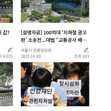
 값?
[설명자료] 100억대 ‘지하철 광고
판’ 소송전...대법 “교통공사 배상
해야”
취
취
서울시 언론담당관
재
재
 4,035
2023.10.30.
조회 693