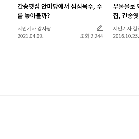
간송옛집 안마당에서 섬섬옥수, 수
우물물로 
를 놓아볼까?
집, 간송
취
시민기자 강사랑
시민기자 김
재
2021.04.09.
조회 2,244
2016.10.25.