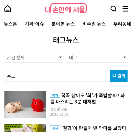
본
페
내
문
이
내
손
검
메
바
지
손
안
색
뉴
로
상
안
주
에
창
전
가
단
에
뉴스홈
기획·이슈
분야별 뉴스
비주얼 뉴스
우리동네
요
서
열
체
기
으
서
서
울
기
보
로
울
비
기
이
-
태그뉴스
스
동
서
바
울
로
시
가
대
기간 전체
기
표
소
통
검색
포
털
꾹꾹 참아도 '화'가 폭발할 때! 화
취재
를 다스리는 3분 대처법
김경일 교수
2025.12.19.
'결핍'이 만들어 낸 악마를 보았다
취재