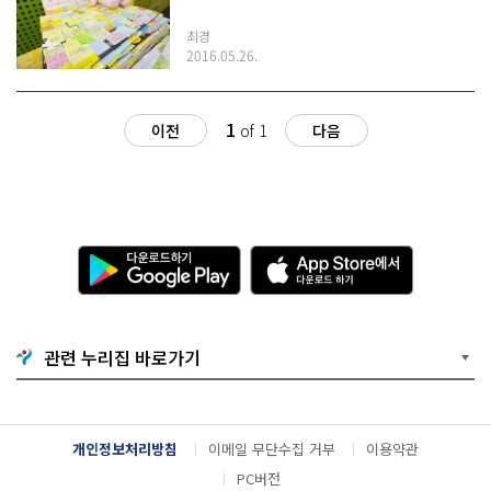
최경
2016.05.26.
1
이전
of 1
다음
다
A
운
p
로
p
드
S
하
t
기
o
관련 누리집 바로가기
G
r
o
e
o
에
g
서
l
다
개인정보처리방침
이메일 무단수집 거부
이용약관
e
운
P
로
PC버전