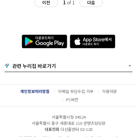
1
이전
of 1
다음
다
A
운
p
로
p
드
S
하
t
기
o
관련 누리집 바로가기
G
r
o
e
o
에
g
서
l
다
개인정보처리방침
이메일 무단수집 거부
이용약관
e
운
P
로
PC버전
l
드
a
하
y
기
서울특별시청 04524
서울특별시 중구 세종대로 110 콘텐츠담당관
대표전화
다산콜센터
02-120