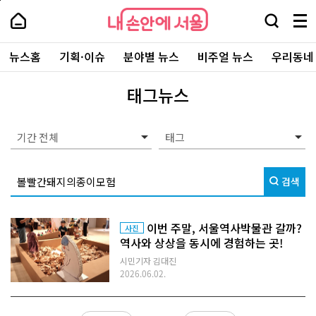
본
페
내
문
이
내
손
검
메
바
지
손
안
색
뉴
로
상
안
주
에
창
전
가
단
에
뉴스홈
기획·이슈
분야별 뉴스
비주얼 뉴스
우리동네
요
서
열
체
기
으
서
서
울
기
보
로
울
비
기
이
-
태그뉴스
스
동
서
바
울
로
시
가
대
기간 전체
기
표
소
통
검색
포
털
이번 주말, 서울역사박물관 갈까?
사진
역사와 상상을 동시에 경험하는 곳!
시민기자 김대진
2026.06.02.