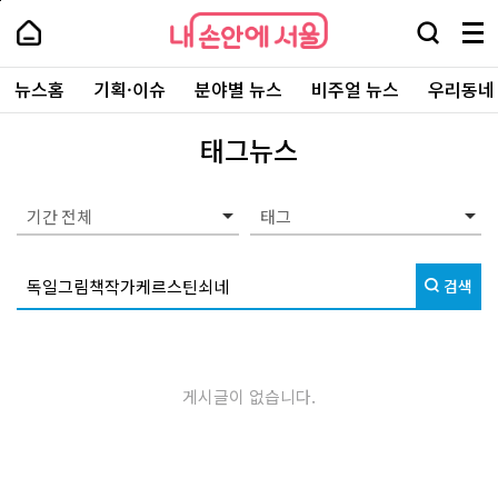
본
페
내
문
이
내
손
검
메
바
지
손
안
색
뉴
로
상
안
주
에
창
전
가
단
에
뉴스홈
기획·이슈
분야별 뉴스
비주얼 뉴스
우리동네
요
서
열
체
기
으
서
서
울
기
보
로
울
비
기
이
-
태그뉴스
스
동
서
바
울
로
시
가
대
기간 전체
기
표
소
통
검색
포
털
게시글이 없습니다.