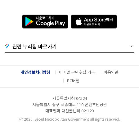
다
A
운
p
로
p
드
S
하
t
기
o
관련 누리집 바로가기
G
r
o
e
o
에
g
서
l
다
개인정보처리방침
이메일 무단수집 거부
이용약관
e
운
P
로
PC버전
l
드
a
하
y
기
서울특별시청 04524
서울특별시 중구 세종대로 110 콘텐츠담당관
대표전화
다산콜센터
02-120
ⓒ
2020. Seoul Metropolitan Government all rights reserved.