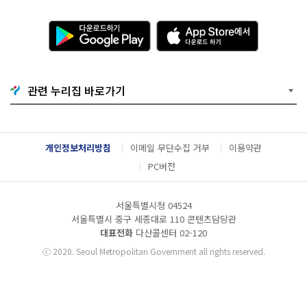
다
A
운
p
로
p
드
S
하
t
기
o
관련 누리집 바로가기
G
r
o
e
o
에
g
서
l
다
개인정보처리방침
이메일 무단수집 거부
이용약관
e
운
P
로
PC버전
l
드
a
하
y
기
서울특별시청 04524
서울특별시 중구 세종대로 110 콘텐츠담당관
대표전화
다산콜센터
02-120
ⓒ
2020. Seoul Metropolitan Government all rights reserved.