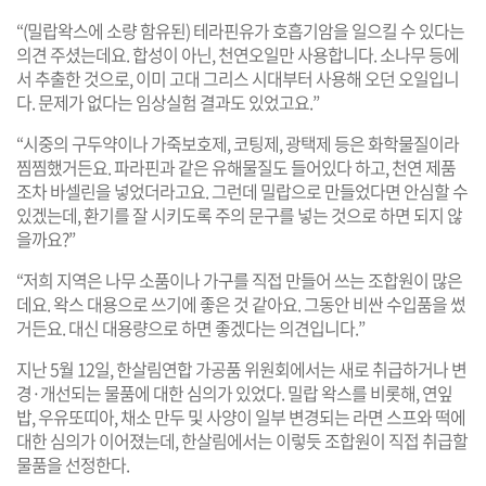
“(밀랍왁스에 소량 함유된) 테라핀유가 호흡기암을 일으킬 수 있다는
의견 주셨는데요. 합성이 아닌, 천연오일만 사용합니다. 소나무 등에
서 추출한 것으로, 이미 고대 그리스 시대부터 사용해 오던 오일입니
다. 문제가 없다는 임상실험 결과도 있었고요.”
“시중의 구두약이나 가죽보호제, 코팅제, 광택제 등은 화학물질이라
찜찜했거든요. 파라핀과 같은 유해물질도 들어있다 하고, 천연 제품
조차 바셀린을 넣었더라고요. 그런데 밀랍으로 만들었다면 안심할 수
있겠는데, 환기를 잘 시키도록 주의 문구를 넣는 것으로 하면 되지 않
을까요?”
“저희 지역은 나무 소품이나 가구를 직접 만들어 쓰는 조합원이 많은
데요. 왁스 대용으로 쓰기에 좋은 것 같아요. 그동안 비싼 수입품을 썼
거든요. 대신 대용량으로 하면 좋겠다는 의견입니다.”
지난 5월 12일, 한살림연합 가공품 위원회에서는 새로 취급하거나 변
경·개선되는 물품에 대한 심의가 있었다. 밀랍 왁스를 비롯해, 연잎
밥, 우유또띠아, 채소 만두 및 사양이 일부 변경되는 라면 스프와 떡에
대한 심의가 이어졌는데, 한살림에서는 이렇듯 조합원이 직접 취급할
물품을 선정한다.