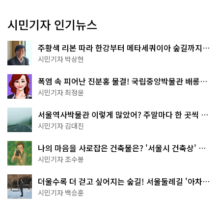
시민기자 인기뉴스
주황색 리본 따라 한강부터 메타세쿼이아 숲길까지…
서울둘레길 15코스
시민기자 박상현
폭염 속 피어난 진분홍 물결! 국립중앙박물관 배롱나
무 명소
시민기자 최정윤
서울역사박물관 이렇게 많았어? 주말마다 한 곳씩 떠
나는 역사 산책
시민기자 김대진
나의 마음을 사로잡은 건축물은? '서울시 건축상' 수
상작 공개!
시민기자 조수봉
더울수록 더 걷고 싶어지는 숲길! 서울둘레길 '아차산
코스'
시민기자 백승훈