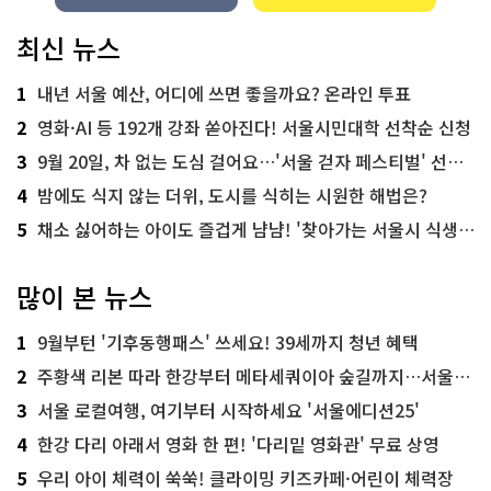
최신 뉴스
1
내년 서울 예산, 어디에 쓰면 좋을까요? 온라인 투표
2
영화·AI 등 192개 강좌 쏟아진다! 서울시민대학 선착순 신청
3
9월 20일, 차 없는 도심 걸어요…'서울 걷자 페스티벌' 선착순 5천명
4
밤에도 식지 않는 더위, 도시를 식히는 시원한 해법은?
5
채소 싫어하는 아이도 즐겁게 냠냠! '찾아가는 서울시 식생활 교육' 현장
많이 본 뉴스
1
9월부턴 '기후동행패스' 쓰세요! 39세까지 청년 혜택
2
주황색 리본 따라 한강부터 메타세쿼이아 숲길까지…서울둘레길 15코스
3
서울 로컬여행, 여기부터 시작하세요 '서울에디션25'
4
한강 다리 아래서 영화 한 편! '다리밑 영화관' 무료 상영
5
우리 아이 체력이 쑥쑥! 클라이밍 키즈카페·어린이 체력장