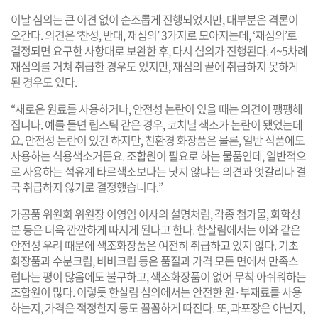
이날 심의는 큰 이견 없이 순조롭게 진행되었지만, 대부분은 격론이
오간다. 의견은 ‘찬성, 반대, 재심의’ 3가지로 모아지는데, ‘재심의’로
결정되면 요구한 사항대로 보완한 후, 다시 심의가 진행된다. 4~5차례
재심의를 거쳐 취급한 경우도 있지만, 재심의 끝에 취급하지 못하게
된 경우도 있다.
“새로운 원료를 사용하거나, 안전성 논란이 있을 때는 의견이 팽팽해
집니다. 예를 들면 립스틱 같은 경우, 코치닐 색소가 논란이 됐었는데
요. 안전성 논란이 있긴 하지만, 친환경 화장품은 물론, 일반 식품에도
사용하는 식용색소거든요. 조합원이 필요로 하는 물품인데, 일반적으
로 사용하는 석유계 타르색소보다는 낫지 않냐는 의견과 엇갈리다 결
국 취급하지 않기로 결정했습니다.”
가공품 위원회 위원장 이영임 이사의 설명처럼, 각종 첨가물, 화학성
분 등은 더욱 깐깐하게 따지게 된다고 한다. 한살림에서는 이와 같은
안전성 우려 때문에 색조화장품은 여전히 취급하고 있지 않다. 기초
화장품과 수분크림, 비비크림 등은 품질과 가격 모든 면에서 만족스
럽다는 평이 많음에도 불구하고, 색조화장품이 없어 무척 아쉬워하는
조합원이 많다. 이렇듯 한살림 심의에서는 안전한 원·부재료를 사용
하는지, 가격은 적정한지 등도 꼼꼼하게 따진다. 또, 과포장은 아닌지,