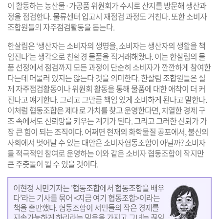
이 활동하는 농산물·가공품 위원회가 수시로 산지를 방문해 생산과
정을 점검한다. 물류센터 입고시 재점검 과정도 거친다. 또한 소비자
조합원들의 자주점검활동을 돕는다.
한살림은 ‘생산자는 소비자의 생명을, 소비자는 생산자의 생활을 책
임진다’는 생각으로 친환경 물품을 직거래해왔다. 이는 한살림의 물
품 선정에서 점검까지 모든 과정이 단순히 소비자가 깐깐하게 참여한
다는데 머물러 있지는 않는다 것을 의미한다. 한살림 조합원들은 실
제 자주점검활동이나 위원회 활동을 통해 물품에 대한 애착이 더 커
진다고 얘기한다. 그리고 그만큼 책임 있게 소비하게 된다고 말한다.
이처럼 협동조합은 제대로 가치를 찾고 운영한다면, 치열한 경제 구
조 속에서도 신뢰망을 키우는 계기가 된다. 그리고 그러한 신뢰가 가
장 큰 힘이 되는 조직이다. 어쩌면 현재의 화학물질 공포에서, 불신의
사회에서 벗어날 수 있는 대안은 소비자협동조합이 아닐까? 소비자
들 적극적인 참여로 운영하는 이와 같은 소비자 협동조합이 작지만
큰 주춧돌이 될 수 있을 것이다.
이현정 시민기자는 '협동조합에서 협동조합을 배우
다'라는 기사를 묶어 <지금 여기 협동조합>이라는
책을 출판했다. 협동조합이 서민들의 작은 경제를
지속가능하게 하리라는 믿음을 가지고 그녀는 끊임