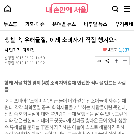
본
페
내
문
이
내
손
검
메
바
지
손
안
색
뉴
로
상
안
주
에
창
전
가
단
에
뉴스홈
기획·이슈
분야별 뉴스
비주얼 뉴스
우리동네
요
서
열
체
기
으
서
서
울
기
보
로
울
비
기
이
-
생활 속 유해물질, 이제 소비자가 직접 챙겨요~
스
동
서
바
울
좋
시민기자 이현정
4
조회
1,837
로
시
아
가
대
발행일
2016.06.07. 14:50
요
기
페
S
글
글
표
수정일
2016.10.11. 15:02
이
N
자
자
소
지
S
크
크
통
U
공
기
기
포
함께 서울 착한 경제 (49) 소비자와 함께 안전한 식탁을 만드는 사람
R
유
크
작
털
L
하
게
게
들
복
기
변
변
사
경
경
‘케미포비아’, ‘노케미족’, 최근 들어 이와 같은 신조어들이 자주 눈에
하
하
띈다. 각각 화학물질 공포, 화학제품을 거부하는 사람들이란 뜻인데,
기
기
생활 속 화학물질에 대한 불안감이 극에 달했음을 알 수 있다. 그런데
이와 같은 불신의 시대에도 꿋꿋하게 신뢰를 쌓아온 곳이 있다. 생활
속 유해물질 문제를 꾸준히 제기해온 이들이 스스로 해결하기 위해
꾸린 ‘소비자생활협동조합’이 바로 그곳이다. 소비자들이 직접 안전