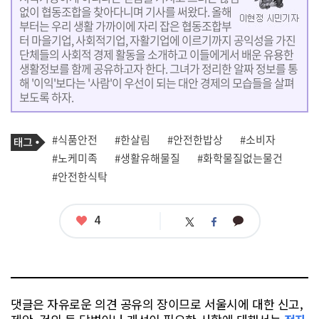
없이 협동조합을 찾아다니며 기사를 써왔다. 올해
부터는 우리 생활 가까이에 자리 잡은 협동조합부
터 마을기업, 사회적기업, 자활기업에 이르기까지 공익성을 가진
단체들의 사회적 경제 활동을 소개하고 이들에게서 배운 유용한
생활정보를 함께 공유하고자 한다. 그녀가 정리한 알짜 정보를 통
해 '이익'보다는 '사람'이 우선이 되는 대안 경제의 모습들을 살펴
보도록 하자.
기
태
#식품안전
#한살림
#안전한밥상
#소비자
사
그
관
#노케미족
#생활유해물질
#화학물질없는물건
련
#안전한식탁
태
그
좋
4
카
트
페
아
카
위
이
요
오
터
스
톡
북
댓글은 자유로운 의견 공유의 장이므로 서울시에 대한 신고,