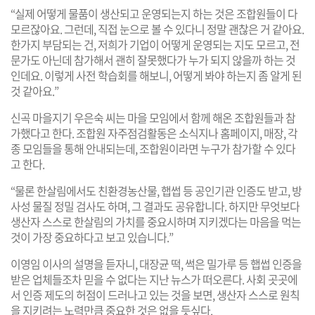
“실제 어떻게 물품이 생산되고 운영되는지 하는 것은 조합원들이 다
모르잖아요. 그런데, 직접 눈으로 볼 수 있다니 정말 괜찮은 거 같아요.
한가지 부담되는 건, 저희가 기업이 어떻게 운영되는 지도 모르고, 전
문가도 아닌데 참가해서 괜히 잘못했다가 누가 되지 않을까 하는 것
인데요. 이렇게 사전 학습회를 해보니, 어떻게 봐야 하는지 좀 알게 된
것 같아요.”
신곡 마을지기 우은숙 씨는 마을 모임에서 함께 해온 조합원들과 참
가했다고 한다. 조합원 자주점검활동은 소식지나 홈페이지, 매장, 각
종 모임들을 통해 안내되는데, 조합원이라면 누구가 참가할 수 있다
고 한다.
“물론 한살림에서도 친환경농산물, 햅썹 등 공인기관 인증도 받고, 방
사성 물질 정밀 검사도 하며, 그 결과도 공유합니다. 하지만 무엇보다
생산자 스스로 한살림의 가치를 중요시하며 지키겠다는 마음을 먹는
것이 가장 중요하다고 보고 있습니다.”
이영임 이사의 설명을 듣자니, 대장균 떡, 썩은 밀가루 등 햅썹 인증을
받은 업체들조차 믿을 수 없다는 지난 뉴스가 떠오른다. 사회 곳곳에
서 인증 제도의 허점이 드러나고 있는 것을 보면, 생산자 스스로 원칙
을 지키려는 노력만큼 중요한 것은 없을 듯싶다.