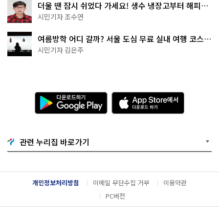
더울 땐 잠시 쉬었다 가세요! 생수 냉장고부터 해피소
·무더위쉼터까지
시민기자 조수연
여름방학 어디 갈까? 서울 도심 무료 실내 여행 코스
추천
시민기자 김은주
다
A
운
p
로
p
드
S
하
t
기
o
관련 누리집 바로가기
G
r
o
e
o
에
g
서
l
다
개인정보처리방침
이메일 무단수집 거부
이용약관
e
운
P
로
PC버전
l
드
a
하