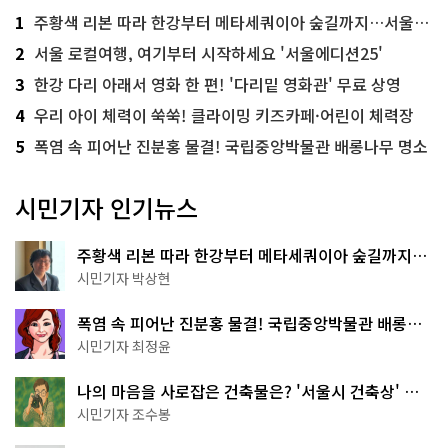
1
주황색 리본 따라 한강부터 메타세쿼이아 숲길까지…서울둘레길 15코스
2
서울 로컬여행, 여기부터 시작하세요 '서울에디션25'
3
한강 다리 아래서 영화 한 편! '다리밑 영화관' 무료 상영
4
우리 아이 체력이 쑥쑥! 클라이밍 키즈카페·어린이 체력장
5
폭염 속 피어난 진분홍 물결! 국립중앙박물관 배롱나무 명소
시민기자 인기뉴스
주황색 리본 따라 한강부터 메타세쿼이아 숲길까지…
서울둘레길 15코스
시민기자 박상현
폭염 속 피어난 진분홍 물결! 국립중앙박물관 배롱나
무 명소
시민기자 최정윤
나의 마음을 사로잡은 건축물은? '서울시 건축상' 수
상작 공개!
시민기자 조수봉