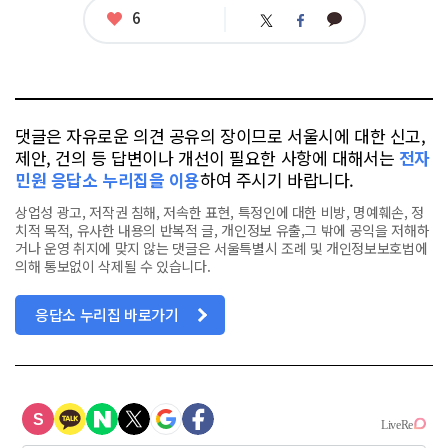
태
좋
6
카
트
페
그
아
카
위
이
요
오
터
스
톡
북
댓글은 자유로운 의견 공유의 장이므로 서울시에 대한 신고,
제안, 건의 등 답변이나 개선이 필요한 사항에 대해서는
전자
민원 응답소 누리집을 이용
하여 주시기 바랍니다.
상업성 광고, 저작권 침해, 저속한 표현, 특정인에 대한 비방, 명예훼손, 정
치적 목적, 유사한 내용의 반복적 글, 개인정보 유출,그 밖에 공익을 저해하
거나 운영 취지에 맞지 않는 댓글은 서울특별시 조례 및 개인정보보호법에
의해 통보없이 삭제될 수 있습니다.
응답소 누리집 바로가기