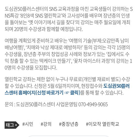
도심권50플러스센터의 SNS 교육과정을 마친 교육생들이 강의하는 S
NS특강 ‘8인8색 SNS 열린학교’와 고사성어를 배우며 장년층의 인생
을 돌아보는 ‘옛 이야기에서 길을 찾다’의 강의는 매주 월요일에 개최
되며 20명의 수강생과 함께할 예정입니다.
여행을 계획있게 준비하고 배우는 ‘여행의 기술(부제:오감만족 남미
배낭여행)’, ‘치매와 낙상 제대로 예방하자!’ 등의 강의는 각각 15명의
수강생을, 장년층 주부의 창업성공 사례와 정보가 있는 ‘집에서도 수
익 창출 할 수 있는 떡케이크 만들기’, ‘꽃차 마이스터 과정’의 강의는 1
0명의 수강생을 모집합니다.
열린학교 강좌는 제한 없이 누구나 무료로(개인별 재료비 별도) 수강
할 수 있습니다. 신청은 5월 6일까지이며, 현장접수와
도심권50플러
스센터 홈페이지(신청 바로가기 ☞ 클릭)
를 통해 할 수 있습니다.
문의 : 도심권50플러스센터 사업운영팀 070-4949-9065
기
태
#시민
#강의
#중장년층
#이모작 열린학교
사
그
관
련