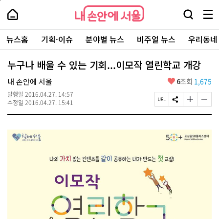
본
페
내
문
이
내
손
검
메
바
지
손
안
색
뉴
로
상
안
주
에
창
전
가
단
에
뉴스홈
기획·이슈
분야별 뉴스
비주얼 뉴스
우리동네
요
서
열
체
기
으
서
서
울
기
보
로
울
비
기
이
-
누구나 배울 수 있는 기회...이모작 열린학교 개강
스
동
서
바
울
좋
내 손안에 서울
6
조회
1,675
로
시
아
가
대
발행일
2016.04.27. 14:57
요
기
페
S
글
글
표
수정일
2016.04.27. 15:41
이
N
자
자
소
지
S
크
크
통
U
공
기
기
포
R
유
크
작
털
L
하
게
게
복
기
변
변
사
경
경
하
하
기
기