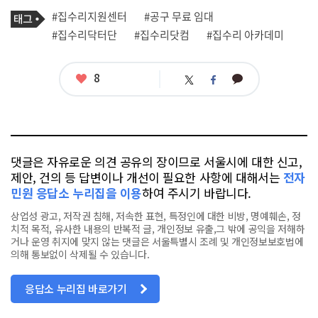
기
태
#집수리지원센터
#공구 무료 임대
사
그
관
#집수리닥터단
#집수리닷컴
#집수리 아카데미
련
태
그
좋
8
카
트
페
아
카
위
이
요
오
터
스
톡
북
댓글은 자유로운 의견 공유의 장이므로 서울시에 대한 신고,
제안, 건의 등 답변이나 개선이 필요한 사항에 대해서는
전자
민원 응답소 누리집을 이용
하여 주시기 바랍니다.
상업성 광고, 저작권 침해, 저속한 표현, 특정인에 대한 비방, 명예훼손, 정
치적 목적, 유사한 내용의 반복적 글, 개인정보 유출,그 밖에 공익을 저해하
거나 운영 취지에 맞지 않는 댓글은 서울특별시 조례 및 개인정보보호법에
의해 통보없이 삭제될 수 있습니다.
응답소 누리집 바로가기