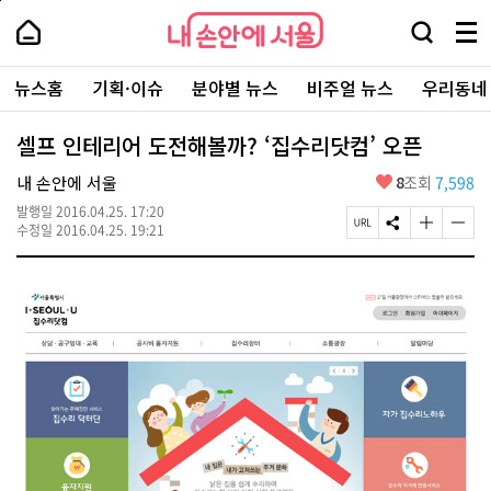
본
페
내
문
이
내
손
검
메
바
지
손
안
색
뉴
로
상
안
주
에
창
전
가
단
에
뉴스홈
기획·이슈
분야별 뉴스
비주얼 뉴스
우리동네
요
서
열
체
기
으
서
서
울
기
보
로
울
비
기
이
-
셀프 인테리어 도전해볼까? ‘집수리닷컴’ 오픈
스
동
서
바
울
좋
내 손안에 서울
8
조회
7,598
로
시
아
가
대
발행일
2016.04.25. 17:20
요
기
페
S
글
글
표
수정일
2016.04.25. 19:21
이
N
자
자
소
지
S
크
크
통
U
공
기
기
포
R
유
크
작
털
L
하
게
게
복
기
변
변
사
경
경
하
하
기
기