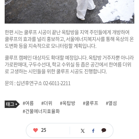
한편 시는 쿨루프 시공이 끝난 옥탑방을 지역 주민들에게 개방하여
쿨루프의 효과를 널리 홍보하고, 서울에너지복지사를 통해 옥상의 온
도변화 등을 지속적으로 모니터링할 계획입니다.
쿨루프 캠페인 대상자도 확대할 예정입니다. 옥탑방 거주자뿐 아니라
가로판매대, 구두수선대, 학교 수위실 등 좁은 공간에서 한여름 더위
로 고생하는 시민들을 위한 쿨루프 시공도 진행합니다.
문의 : 십년후연구소 02-6011-2211
기
태
#여름
#더위
#옥탑방
#쿨루프
#열섬
사
그
관
#건물에너지효율화
련
태
그
좋
25
카
트
페
아
카
위
이