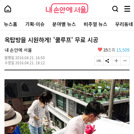
본
페
내
문
이
내
손
검
메
바
지
손
안
색
뉴
로
상
안
주
에
창
전
가
단
에
뉴스홈
기획·이슈
분야별 뉴스
비주얼 뉴스
우리동네
요
서
열
체
기
으
서
서
울
기
보
로
울
비
기
이
-
옥탑방을 시원하게! '쿨루프' 무료 시공
스
동
서
바
울
좋
내 손안에 서울
25
조회
15,509
로
시
아
가
대
발행일
2016.04.21. 16:50
요
기
페
S
글
글
표
수정일
2016.04.21. 18:12
이
N
자
자
소
지
S
크
크
통
U
공
기
기
포
R
유
크
작
털
L
하
게
게
복
기
변
변
사
경
경
하
하
기
기