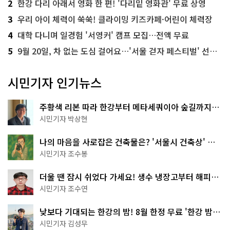
2
한강 다리 아래서 영화 한 편! '다리밑 영화관' 무료 상영
3
우리 아이 체력이 쑥쑥! 클라이밍 키즈카페·어린이 체력장
4
대학 다니며 일경험 '서영커' 캠프 모집…전액 무료
5
9월 20일, 차 없는 도심 걸어요…'서울 걷자 페스티벌' 선착순 5천명
시민기자 인기뉴스
주황색 리본 따라 한강부터 메타세쿼이아 숲길까지…
서울둘레길 15코스
시민기자 박상현
나의 마음을 사로잡은 건축물은? '서울시 건축상' 수
상작 공개!
시민기자 조수봉
더울 땐 잠시 쉬었다 가세요! 생수 냉장고부터 해피소
·무더위쉼터까지
시민기자 조수연
낮보다 기대되는 한강의 밤! 8월 한정 무료 '한강 밤
핑' 예약은?
시민기자 김성무