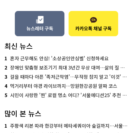
최신 뉴스
1
혼자 근무해도 안심! '소상공인안심벨' 신청하세요
2
장애인 맞춤형 보조기기 최대 3년간 무상 대여…삶의 질 높인다
3
걸을 때마다 아픈 '족저근막염'…무작정 참지 말고 '이것' 해보세요!
4
먹거리부터 야경 라이브까지…망원한강공원 알짜 코스
5
시민이 사랑한 '찐' 로컬 명소 어디? '서울에디션25' 추천 코스
많이 본 뉴스
1
주황색 리본 따라 한강부터 메타세쿼이아 숲길까지…서울둘레길 15코스