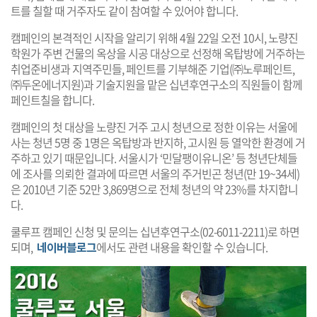
트를 칠할 때 거주자도 같이 참여할 수 있어야 합니다.
캠페인의 본격적인 시작을 알리기 위해 4월 22일 오전 10시, 노량진
학원가 주변 건물의 옥상을 시공 대상으로 선정해 옥탑방에 거주하는
취업준비생과 지역주민들, 페인트를 기부해준 기업(㈜노루페인트,
㈜두온에너지원)과 기술지원을 맡은 십년후연구소의 직원들이 함께
페인트칠을 합니다.
캠페인의 첫 대상을 노량진 거주 고시 청년으로 정한 이유는 서울에
사는 청년 5명 중 1명은 옥탑방과 반지하, 고시원 등 열악한 환경에 거
주하고 있기 때문입니다. 서울시가 ‘민달팽이유니온’ 등 청년단체들
에 조사를 의뢰한 결과에 따르면 서울의 주거빈곤 청년(만 19~34세)
은 2010년 기준 52만 3,869명으로 전체 청년의 약 23%를 차지합니
다.
쿨루프 캠페인 신청 및 문의는 십년후연구소(02-6011-2211)로 하면
되며,
네이버블로그
에서도 관련 내용을 확인할 수 있습니다.