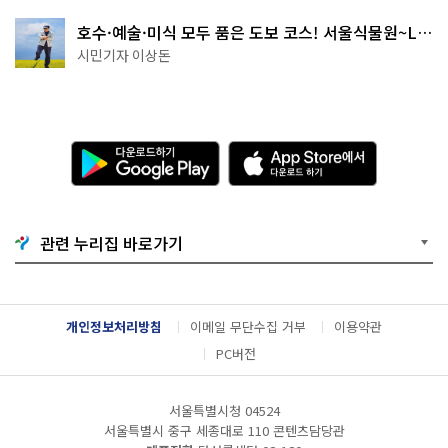
호수·예술·미식 모두 품은 도보 코스! 서울식물원~LG
아트센터~마곡테라스거리
시민기자 이상돈
다
A
운
p
로
p
드
S
하
t
기
o
관련 누리집 바로가기
G
r
o
e
o
에
g
서
l
다
개인정보처리방침
이메일 무단수집 거부
이용약관
e
운
P
로
PC버전
l
드
a
하
y
기
서울특별시청 04524
서울특별시 중구 세종대로 110 콘텐츠담당관