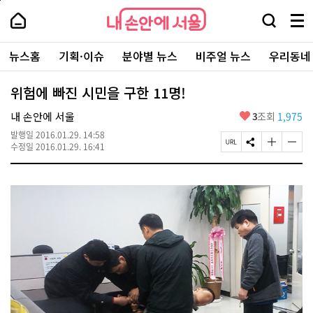
본
페
내
문
이
내
손
검
메
바
지
손
안
색
뉴
로
상
안
주
에
창
전
가
단
에
뉴스홈
기획·이슈
분야별 뉴스
비주얼 뉴스
우리동네
요
서
열
체
기
으
서
서
울
기
보
로
울
비
기
이
-
위험에 빠진 시민을 구한 11명!
스
동
서
바
울
좋
내 손안에 서울
3
조회
1,975
로
시
아
가
대
발행일
2016.01.29. 14:58
요
기
페
S
글
글
표
수정일
2016.01.29. 16:41
이
N
자
자
소
지
S
크
크
통
U
공
기
기
포
R
유
크
작
털
L
하
게
게
복
기
변
변
사
경
경
하
하
기
기