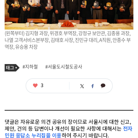
(왼쪽부터) 김지형 과장, 위경호 부역장, 강정규 보안관, 김종용 과장,
나열 고객서비스본부장, 김태호 사장, 진민규 대리, A직원, 안종수 부
역장, 유승용 차장
기
태
#지하철
#서울도시철도공사
사
그
관
련
태
좋
3
카
트
페
그
아
카
위
이
요
오
터
스
톡
북
댓글은 자유로운 의견 공유의 장이므로 서울시에 대한 신고,
제안, 건의 등 답변이나 개선이 필요한 사항에 대해서는
전자
민원 응답소 누리집을 이용
하여 주시기 바랍니다.