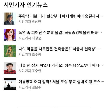
시민기자 인기뉴스
주황색 리본 따라 한강부터 메타세쿼이아 숲길까지…
서울둘레길 15코스
시민기자 박상현
폭염 속 피어난 진분홍 물결! 국립중앙박물관 배롱나
무 명소
시민기자 최정윤
나의 마음을 사로잡은 건축물은? '서울시 건축상' 수
상작 공개!
시민기자 조수봉
더울 땐 잠시 쉬었다 가세요! 생수 냉장고부터 해피소
·무더위쉼터까지
시민기자 조수연
여름방학 어디 갈까? 서울 도심 무료 실내 여행 코스
추천
시민기자 김은주