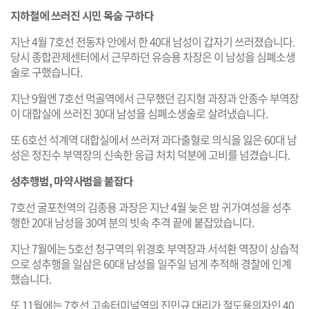
지하철에 쓰러진 시민 목숨 구하다
지난 4월 7호선 전동차 안에서 한 40대 남성이 갑자기 쓰러졌습니다.
당시 종합관제센터에서 근무하던 유승용 차장은 이 남성을 심폐소생
술로 구했습니다.
지난 9월엔 7호선 먹골역에서 근무했던 김지형 과장과 안종수 부역장
이 대합실에 쓰러진 30대 남성을 심폐소생술로 살려냈습니다.
또 6호선 석계역 대합실에서 쓰러져 과다출혈로 의식을 잃은 60대 남
성은 정진수 부역장의 신속한 응급 처치 덕분에 고비를 넘겼습니다.
성추행범, 마약사범을 붙잡다
7호선 굴포천역의 김종용 과장은 지난 4월 늦은 밤 귀가여성을 성추
행한 20대 남성을 30여 분의 빗속 추격 끝에 붙잡았습니다.
지난 7월에는 5호선 청구역의 위경호 부역장과 서석환 역장이 상습적
으로 성추행을 일삼은 60대 남성을 일주일 넘게 추적해 경찰에 인계
했습니다.
또 11월에는 7호선 고속터미널역의 진민규 대리가 절도용의자인 40