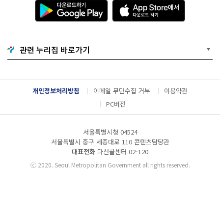
다
A
운
p
로
p
드
S
하
t
기
o
관련 누리집 바로가기
G
r
o
e
o
에
g
서
l
다
개인정보처리방침
이메일 무단수집 거부
이용약관
e
운
P
로
PC버전
l
드
a
하
y
기
서울특별시청 04524
서울특별시 중구 세종대로 110 콘텐츠담당관
대표전화
다산콜센터
02-120
ⓒ
2020. Seoul Metropolitan Government all rights reserved.