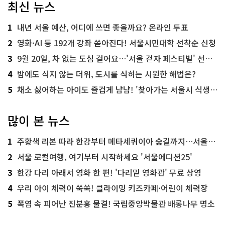
최신 뉴스
1
내년 서울 예산, 어디에 쓰면 좋을까요? 온라인 투표
2
영화·AI 등 192개 강좌 쏟아진다! 서울시민대학 선착순 신청
3
9월 20일, 차 없는 도심 걸어요…'서울 걷자 페스티벌' 선착순 5천명
4
밤에도 식지 않는 더위, 도시를 식히는 시원한 해법은?
5
채소 싫어하는 아이도 즐겁게 냠냠! '찾아가는 서울시 식생활 교육' 현장
많이 본 뉴스
1
주황색 리본 따라 한강부터 메타세쿼이아 숲길까지…서울둘레길 15코스
2
서울 로컬여행, 여기부터 시작하세요 '서울에디션25'
3
한강 다리 아래서 영화 한 편! '다리밑 영화관' 무료 상영
4
우리 아이 체력이 쑥쑥! 클라이밍 키즈카페·어린이 체력장
5
폭염 속 피어난 진분홍 물결! 국립중앙박물관 배롱나무 명소