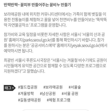
반짝반짝~ 꿀피부 만들어주는 꿀비누 만들기
보라매공원 내에 위치한 커뮤니티센터에서는 가족이 함께 볏짚을 이
용한 전통놀이를 체험하고 꿀을 넣어 천연비누를 만들어보는 ‘뚝딱뚝
딱 자연물공작소’ 프로그램을 운영합니다.
참가비와 교육 일정을 비롯한 자세한 사항은 서울시 ‘서울의 산과 공
원’ 홈페이지(
parks.seoul.go.kr
)를 통해 확인하시기 바랍니다. 참가
를 원하시는 분은 ‘공공서비스예약’ 홈페이지(
yeyak.seoul.go.kr
)에서
예약하시면 됩니다.
최광빈 서울시 푸른도시국장은 “서울시는 겨울철 비수기에도 공원이
시민들에게 유익한 공간으로 함께할 수 있도록 다양한 프로그램으로
지원하겠다”고 말했습니다.
기
태
#월드컵공원
#보라매공원
#서울숲
사
그
관
#겨울방학
#남산공원
#서울 공원
련
#길동생태공원
#체험 프로그램
태
그