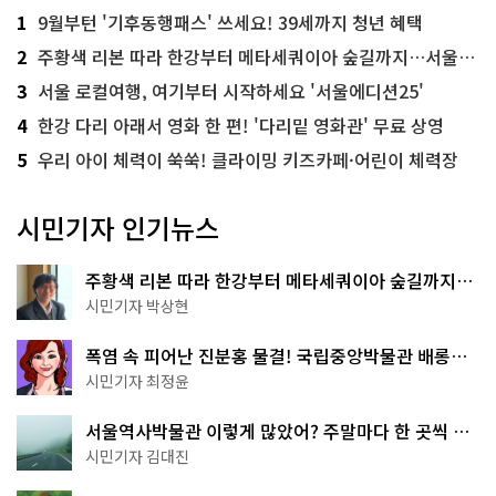
1
9월부턴 '기후동행패스' 쓰세요! 39세까지 청년 혜택
2
주황색 리본 따라 한강부터 메타세쿼이아 숲길까지…서울둘레길 15코스
3
서울 로컬여행, 여기부터 시작하세요 '서울에디션25'
4
한강 다리 아래서 영화 한 편! '다리밑 영화관' 무료 상영
5
우리 아이 체력이 쑥쑥! 클라이밍 키즈카페·어린이 체력장
시민기자 인기뉴스
주황색 리본 따라 한강부터 메타세쿼이아 숲길까지…
서울둘레길 15코스
시민기자 박상현
폭염 속 피어난 진분홍 물결! 국립중앙박물관 배롱나
무 명소
시민기자 최정윤
서울역사박물관 이렇게 많았어? 주말마다 한 곳씩 떠
나는 역사 산책
시민기자 김대진