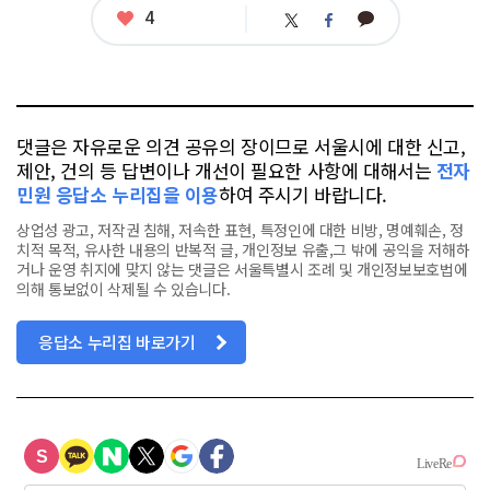
좋
4
카
트
페
아
카
위
이
요
오
터
스
톡
북
댓글은 자유로운 의견 공유의 장이므로 서울시에 대한 신고,
제안, 건의 등 답변이나 개선이 필요한 사항에 대해서는
전자
민원 응답소 누리집을 이용
하여 주시기 바랍니다.
상업성 광고, 저작권 침해, 저속한 표현, 특정인에 대한 비방, 명예훼손, 정
치적 목적, 유사한 내용의 반복적 글, 개인정보 유출,그 밖에 공익을 저해하
거나 운영 취지에 맞지 않는 댓글은 서울특별시 조례 및 개인정보보호법에
의해 통보없이 삭제될 수 있습니다.
응답소 누리집 바로가기