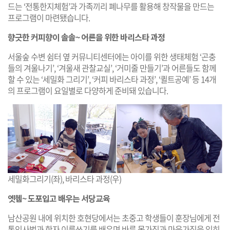
드는 ‘전통한지체험’과 가족끼리 폐나무를 활용해 창작물을 만드는
프로그램이 마련됐습니다.
향긋한 커피향이 솔솔~ 어른을 위한 바리스타 과정
서울숲 수변 쉼터 옆 커뮤니티센터에는 아이를 위한 생태체험 ‘곤충
들의 겨울나기’, ‘겨울새 관찰교실’, ‘거미줄 만들기’과 어른들도 함께
할 수 있는 ‘세밀화 그리기’, ‘커피 바리스타 과정’, ‘퀼트공예’ 등 14개
의 프로그램이 요일별로 다양하게 준비돼 있습니다.
세밀화그리기(좌), 바리스타 과정(우)
엣헴~ 도포입고 배우는 서당교육
남산공원 내에 위치한 호현당에서는 초중고 학생들이 훈장님에게 전
통인사법과 한자 이름쓰기를 배우며 바른 몸가짐과 마음가짐을 익히