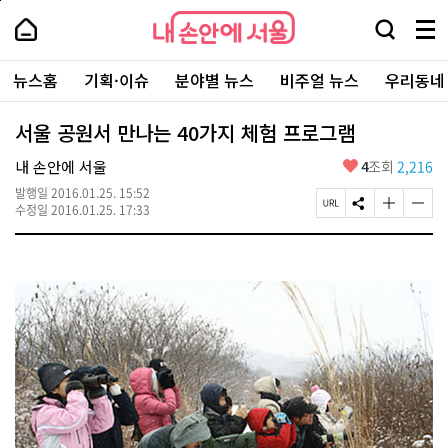
본
페
내
문
이
내
손
검
메
바
지
손
안
색
뉴
로
상
안
주
에
창
전
가
단
에
뉴스홈
기획·이슈
분야별 뉴스
비주얼 뉴스
우리동네
요
서
열
체
기
으
서
서
울
기
보
로
울
비
기
이
-
서울 공원서 만나는 40가지 체험 프로그램
스
동
서
바
울
좋
내 손안에 서울
4
조회
2,216
로
시
아
가
대
발행일
2016.01.25. 15:52
요
기
페
S
글
글
표
수정일
2016.01.25. 17:33
이
N
자
자
소
지
S
크
크
통
U
공
기
기
포
R
유
크
작
털
L
하
게
게
복
기
변
변
사
경
경
하
하
기
기