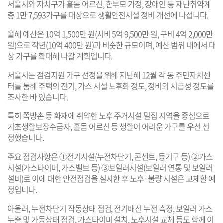
서울시와 자치구가 홀몸 어르신, 한부모 가정, 장애인 등 재난취약계
층 1만 7,593가구를 대상으로 생활안전시설 정비 개선에 나섭니다.
올해 예산은 10억 1,500만 원(시비 5억 9,500만 원, 구비 4억 2,000만
원)으로 작년(10억 400만 원)과 비슷한 규모이며, 예산 범위 내에서 대
상 가구를 확대해 나갈 계획입니다.
서울시는 점검지원 가구 선정을 위해 지난해 12월 각 동 주민자치센
터를 통해 주택의 전기, 가스 시설 노후화 정도, 정비의 시급성 정도를
조사한 바 있습니다.
특히 쪽방촌 등 화재에 취약한 노후 주거시설 밀집 지역을 중심으로
기초생활보장수급자, 홀몸 어르신 등 생활이 어려운 가구를 우선 선
정했습니다.
주요 점검사항은 ①전기시설(누전차단기, 콘센트, 등기구 등) ②가스
시설(가스타이머, 가스밸브 등) ③보일러시설(보일러 연통 및 보일러
설비)로 이에 대한 안전점검을 실시한 후 노후·불량 시설은 교체할 예
정입니다.
아울러, 누전차단기 작동상태 점검, 전기배선 누전 측정, 보일러 가스
누출 및 가동상태 점검, 가스타이머 설치, 노후시설 교체 등도 함께 이