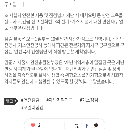
루어집니다.
또 시설의 안전한 사용 및 점검법과 재난 시 대처요령 등 안전 교육을
실시하고, 긴급 신고 전화번호와 전기·가스 시설에 대한 안전 매뉴얼
도 배부할 예정입니다.
점검 활동은 오는 3월부터 10월 말까지 순차적으로 진행되며, 전기안
전공사, 가스안전공사 등에서 파견된 전문가와 자치구 공무원으로 구
성된 ‘안전복지 컨설팅단’이 직접 방문할 계획입니다.
김준기 서울시 안전총괄본부장은 “재난취약계층이 밀집된 곳은 재난
발생 시 피해가 클 수밖에 없다”며 “재난취약가구 안전점검 및 정비
사업을 지속적으로 실시해 생활 속 위험요소를 제거함으로써 사회적
약자들도 안심하고 생활할 수 있도록 할 것”이라고 말했습니다.
기
태
#안전점검
#재난취약가구
#가스점검
사
그
관
#보일러점검
련
태
그
좋
2
카
트
페