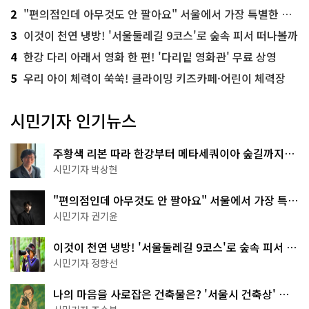
2
"편의점인데 아무것도 안 팔아요" 서울에서 가장 특별한 편의점의 정체
3
이것이 천연 냉방! '서울둘레길 9코스'로 숲속 피서 떠나볼까
4
한강 다리 아래서 영화 한 편! '다리밑 영화관' 무료 상영
5
우리 아이 체력이 쑥쑥! 클라이밍 키즈카페·어린이 체력장
시민기자 인기뉴스
주황색 리본 따라 한강부터 메타세쿼이아 숲길까지…
서울둘레길 15코스
시민기자 박상현
"편의점인데 아무것도 안 팔아요" 서울에서 가장 특별
한 편의점의 정체
시민기자 권기윤
이것이 천연 냉방! '서울둘레길 9코스'로 숲속 피서 떠
나볼까
시민기자 정향선
나의 마음을 사로잡은 건축물은? '서울시 건축상' 수
상작 공개!