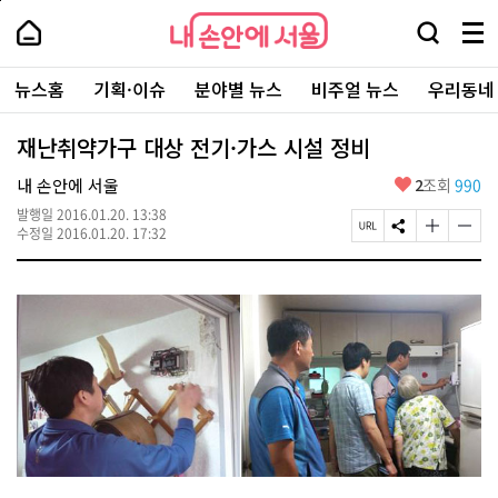
본
페
내
문
이
내
손
검
메
바
지
손
안
색
뉴
로
상
안
주
에
창
전
가
단
에
뉴스홈
기획·이슈
분야별 뉴스
비주얼 뉴스
우리동네
요
서
열
체
기
으
서
서
울
기
보
로
울
비
기
이
-
재난취약가구 대상 전기·가스 시설 정비
스
동
서
바
울
좋
내 손안에 서울
2
조회
990
로
시
아
가
대
발행일
2016.01.20. 13:38
요
기
페
S
글
글
표
수정일
2016.01.20. 17:32
이
N
자
자
소
지
S
크
크
통
U
공
기
기
포
R
유
크
작
털
L
하
게
게
복
기
변
변
사
경
경
하
하
기
기