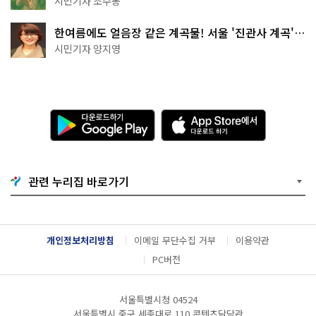
시민기자 조수봉
한여름에도 얼음장 같은 계곡물! 서울 '진관사 계곡'이
천국이네~
시민기자 양지영
다
A
운
p
로
p
드
S
하
t
기
o
관련 누리집 바로가기
G
r
o
e
o
에
g
서
l
다
개인정보처리방침
이메일 무단수집 거부
이용약관
e
운
P
로
PC버전
l
드
a
하
y
기
서울특별시청 04524
서울특별시 중구 세종대로 110 콘텐츠담당관