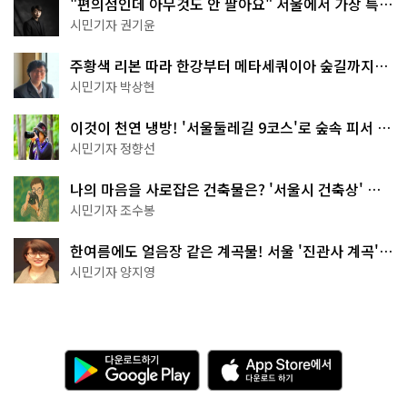
"편의점인데 아무것도 안 팔아요" 서울에서 가장 특별
한 편의점의 정체
시민기자 권기윤
주황색 리본 따라 한강부터 메타세쿼이아 숲길까지…
서울둘레길 15코스
시민기자 박상현
이것이 천연 냉방! '서울둘레길 9코스'로 숲속 피서 떠
나볼까
시민기자 정향선
나의 마음을 사로잡은 건축물은? '서울시 건축상' 수
상작 공개!
시민기자 조수봉
한여름에도 얼음장 같은 계곡물! 서울 '진관사 계곡'이
천국이네~
시민기자 양지영
다
A
운
p
로
p
드
S