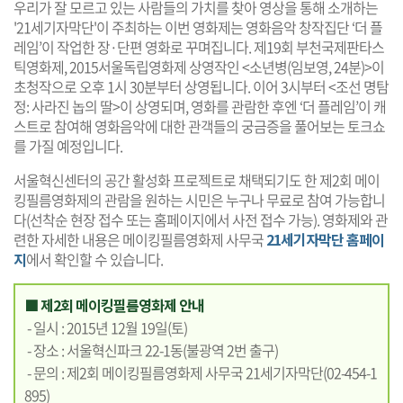
우리가 잘 모르고 있는 사람들의 가치를 찾아 영상을 통해 소개하는
'21세기자막단'이 주최하는 이번 영화제는 영화음악 창작집단 ‘더 플
레임’이 작업한 장·단편 영화로 꾸며집니다. 제19회 부천국제판타스
틱영화제, 2015서울독립영화제 상영작인 <소년병(임보영, 24분)>이
초청작으로 오후 1시 30분부터 상영됩니다. 이어 3시부터 <조선 명탐
정: 사라진 놉의 딸>이 상영되며, 영화를 관람한 후엔 ‘더 플레임’이 캐
스트로 참여해 영화음악에 대한 관객들의 궁금증을 풀어보는 토크쇼
를 가질 예정입니다.
서울혁신센터의 공간 활성화 프로젝트로 채택되기도 한 제2회 메이
킹필름영화제의 관람을 원하는 시민은 누구나 무료로 참여 가능합니
다(선착순 현장 접수 또는 홈페이지에서 사전 접수 가능). 영화제와 관
련한 자세한 내용은 메이킹필름영화제 사무국
21세기자막단 홈페이
지
에서 확인할 수 있습니다.
■ 제2회 메이킹필름영화제 안내
- 일시 : 2015년 12월 19일(토)
- 장소 : 서울혁신파크 22-1동(불광역 2번 출구)
- 문의 : 제2회 메이킹필름영화제 사무국 21세기자막단(02-454-1
895)