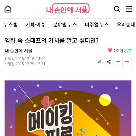
본
페
내
문
이
내
손
검
메
바
지
손
안
색
뉴
로
상
안
주
에
창
전
가
단
에
뉴스홈
기획·이슈
분야별 뉴스
비주얼 뉴스
우리동네
요
서
열
체
기
으
서
서
울
기
보
로
울
비
기
이
-
영화 속 스태프의 가치를 알고 싶다면?
스
동
서
바
울
좋
내 손안에 서울
2
조회
877
로
시
아
가
대
발행일
2015.12.16. 14:09
요
기
페
S
글
글
표
수정일
2015.12.29. 13:31
이
N
자
자
소
지
S
크
크
통
U
공
기
기
포
R
유
크
작
털
L
하
게
게
복
기
변
변
사
경
경
하
하
기
기