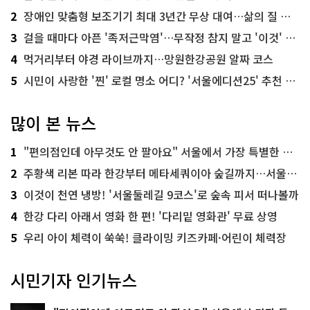
2
장애인 맞춤형 보조기기 최대 3년간 무상 대여…삶의 질 높인다
3
걸을 때마다 아픈 '족저근막염'…무작정 참지 말고 '이것' 해보세요!
4
먹거리부터 야경 라이브까지…망원한강공원 알짜 코스
5
시민이 사랑한 '찐' 로컬 명소 어디? '서울에디션25' 추천 코스
많이 본 뉴스
1
"편의점인데 아무것도 안 팔아요" 서울에서 가장 특별한 편의점의 정체
2
주황색 리본 따라 한강부터 메타세쿼이아 숲길까지…서울둘레길 15코스
3
이것이 천연 냉방! '서울둘레길 9코스'로 숲속 피서 떠나볼까
4
한강 다리 아래서 영화 한 편! '다리밑 영화관' 무료 상영
5
우리 아이 체력이 쑥쑥! 클라이밍 키즈카페·어린이 체력장
시민기자 인기뉴스