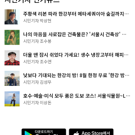
주황색 리본 따라 한강부터 메타세쿼이아 숲길까지…
서울둘레길 15코스
시민기자 박상현
나의 마음을 사로잡은 건축물은? '서울시 건축상' 수
상작 공개!
시민기자 조수봉
더울 땐 잠시 쉬었다 가세요! 생수 냉장고부터 해피소
·무더위쉼터까지
시민기자 조수연
낮보다 기대되는 한강의 밤! 8월 한정 무료 '한강 밤
핑' 예약은?
시민기자 김성무
호수·예술·미식 모두 품은 도보 코스! 서울식물원~LG
아트센터~마곡테라스거리
시민기자 이상돈
다
A