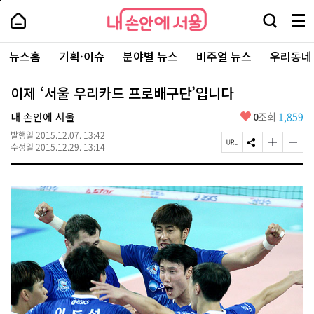
본
페
내
문
이
내
손
검
메
바
지
손
안
색
뉴
로
상
안
주
에
창
전
가
단
에
뉴스홈
기획·이슈
분야별 뉴스
비주얼 뉴스
우리동네
요
서
열
체
기
으
서
서
울
기
보
로
울
비
기
이
-
이제 ‘서울 우리카드 프로배구단’입니다
스
동
서
바
울
좋
내 손안에 서울
0
조회
1,859
로
시
아
가
대
발행일
2015.12.07. 13:42
요
기
페
S
글
글
표
수정일
2015.12.29. 13:14
이
N
자
자
소
지
S
크
크
통
U
공
기
기
포
R
유
크
작
털
L
하
게
게
복
기
변
변
사
경
경
하
하
기
기