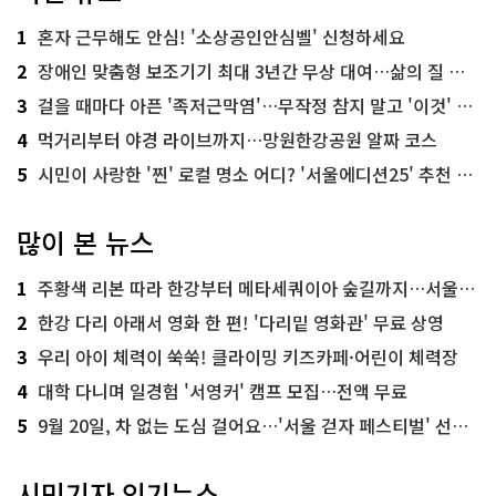
1
혼자 근무해도 안심! '소상공인안심벨' 신청하세요
2
장애인 맞춤형 보조기기 최대 3년간 무상 대여…삶의 질 높인다
3
걸을 때마다 아픈 '족저근막염'…무작정 참지 말고 '이것' 해보세요!
4
먹거리부터 야경 라이브까지…망원한강공원 알짜 코스
5
시민이 사랑한 '찐' 로컬 명소 어디? '서울에디션25' 추천 코스
많이 본 뉴스
1
주황색 리본 따라 한강부터 메타세쿼이아 숲길까지…서울둘레길 15코스
2
한강 다리 아래서 영화 한 편! '다리밑 영화관' 무료 상영
3
우리 아이 체력이 쑥쑥! 클라이밍 키즈카페·어린이 체력장
4
대학 다니며 일경험 '서영커' 캠프 모집…전액 무료
5
9월 20일, 차 없는 도심 걸어요…'서울 걷자 페스티벌' 선착순 5천명
시민기자 인기뉴스