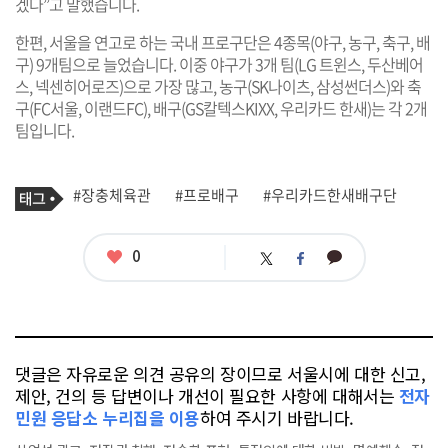
겠다”고 말했습니다.
한편, 서울을 연고로 하는 국내 프로구단은 4종목(야구, 농구, 축구, 배
구) 9개팀으로 늘었습니다. 이중 야구가 3개 팀(LG 트윈스, 두산베어
스, 넥센히어로즈)으로 가장 많고, 농구(SK나이츠, 삼성썬더스)와 축
구(FC서울, 이랜드FC), 배구(GS칼텍스KIXX, 우리카드 한새)는 각 2개
팀입니다.
기
태
#장충체육관
#프로배구
#우리카드한새배구단
사
그
관
련
태
좋
0
카
트
페
그
아
카
위
이
요
오
터
스
톡
북
댓글은 자유로운 의견 공유의 장이므로 서울시에 대한 신고,
제안, 건의 등 답변이나 개선이 필요한 사항에 대해서는
전자
민원 응답소 누리집을 이용
하여 주시기 바랍니다.