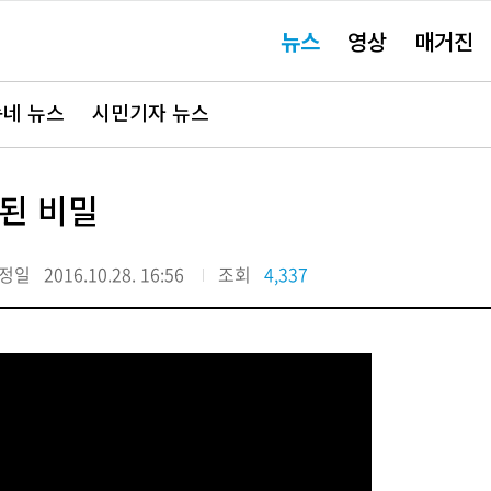
주
뉴스
영상
매거진
요
서
비
스
바
네 뉴스
시민기자 뉴스
로
가
기"
된 비밀
정일
2016.10.28. 16:56
조회
4,337