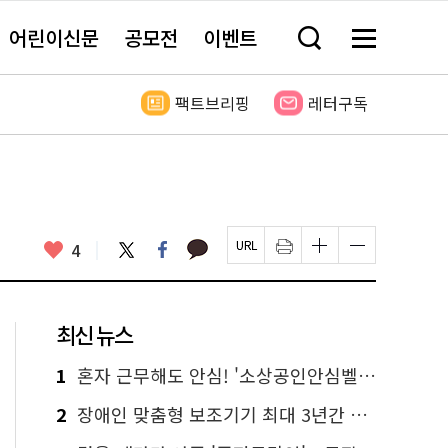
어린이신문
공모전
이벤트
검
메
색
뉴
창
전
열
체
팩트브리핑
레터구독
기
보
기
카
좋
트
페
4
페
인
글
글
카
위
이
아
이
쇄
자
자
오
터
스
요
지
하
크
크
톡
북
U
기
기
기
R
새
크
작
L
창
게
게
최신 뉴스
복
열
변
변
사
림
경
경
하
하
1
혼자 근무해도 안심! '소상공인안심벨' 신청하세요
기
기
2
장애인 맞춤형 보조기기 최대 3년간 무상 대여…삶의 질 높인다