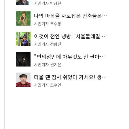
시민기자 박상현
나의 마음을 사로잡은 건축물은? '서울시 건축상' 수상작 공개!
시민기자 조수봉
이것이 천연 냉방! '서울둘레길 9코스'로 숲속 피서 떠나볼까
시민기자 정향선
"편의점인데 아무것도 안 팔아요" 서울에서 가장 특별한 편의점의 정체
시민기자 권기윤
더울 땐 잠시 쉬었다 가세요! 생수 냉장고부터 해피소·무더위쉼터까지
시민기자 조수연