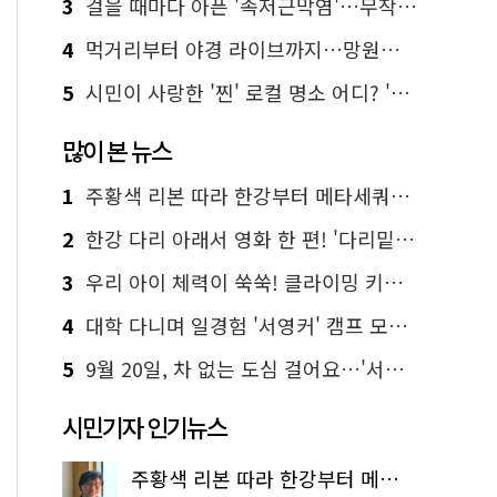
3
걸을 때마다 아픈 '족저근막염'…무작정 참지 말고 '이것' 해보세요!
4
먹거리부터 야경 라이브까지…망원한강공원 알짜 코스
5
시민이 사랑한 '찐' 로컬 명소 어디? '서울에디션25' 추천 코스
많이 본 뉴스
1
주황색 리본 따라 한강부터 메타세쿼이아 숲길까지…서울둘레길 15코스
2
한강 다리 아래서 영화 한 편! '다리밑 영화관' 무료 상영
3
우리 아이 체력이 쑥쑥! 클라이밍 키즈카페·어린이 체력장
4
대학 다니며 일경험 '서영커' 캠프 모집…전액 무료
5
9월 20일, 차 없는 도심 걸어요…'서울 걷자 페스티벌' 선착순 5천명
시민기자 인기뉴스
주황색 리본 따라 한강부터 메타세쿼이아 숲길까지…서울둘레길 15코스