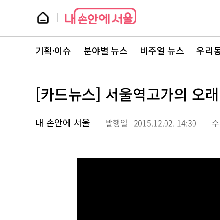
본
페
문
이
뉴
바
지
스
로
상
룸
가
단
뉴
기
으
스
로
기획·이슈
분야별 뉴스
비주얼 뉴스
우리동
주
이
요
동
서
비
스
[카드뉴스] 서울역고가의 오래
바
로
가
기
내 손안에 서울
발행일
2015.12.02. 14:30
수