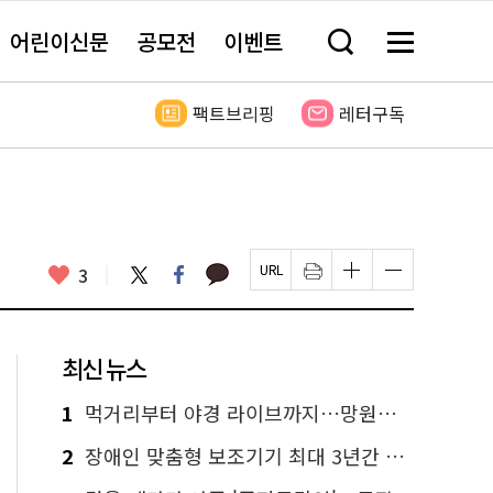
어린이신문
공모전
이벤트
검
메
색
뉴
창
전
열
체
팩트브리핑
레터구독
기
보
기
카
좋
트
페
3
페
인
글
글
카
위
이
아
이
쇄
자
자
오
터
스
요
지
하
크
크
톡
북
U
기
기
기
R
새
크
작
L
창
게
게
최신 뉴스
복
열
변
변
사
림
경
경
하
하
1
먹거리부터 야경 라이브까지…망원한강공원 알짜 코스
기
기
2
장애인 맞춤형 보조기기 최대 3년간 무상 대여…삶의 질 높인다