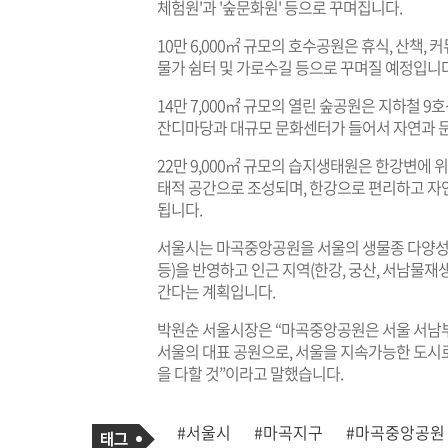
체험원'과 '숲문화원' 등으로 꾸며집니다.
10만 6,000㎡ 규모의 호수공원은 휴식, 산책,
물가 쉼터 및 가로수길 등으로 꾸며질 예정입니다
14만 7,000㎡ 규모의 열린 숲공원은 지하철 
잔디마당과 대규모 문화센터가 들어서 자연과 문
22만 9,000㎡ 규모의 습지생태원은 한강변에 
태적 공간으로 조성되며, 한강으로 편리하고 자
됩니다.
서울시는 마곡중앙공원을 서울의 생물종 다양성을
등)을 반영하고 인근 지역(한강, 궁산, 서남물
간다는 계획입니다.
박원순 서울시장은 “마곡중앙공원은 서울 서남부
서울의 대표 공원으로, 서울을 지속가능한 도시로,
을 다할 것”이라고 말했습니다.
기
태
#서울시
#마곡지구
#마곡중앙공원
사
그