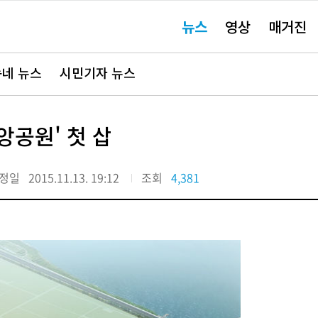
주
뉴스
영상
매거진
요
서
비
스
바
네 뉴스
시민기자 뉴스
로
가
기"
앙공원' 첫 삽
정일
2015.11.13. 19:12
조회
4,381