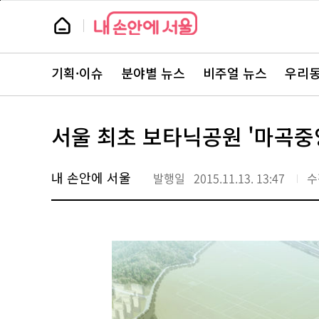
본
페
문
이
뉴
바
지
스
로
상
룸
가
단
뉴
기
으
스
로
기획·이슈
분야별 뉴스
비주얼 뉴스
우리동
주
이
요
동
서
비
스
서울 최초 보타닉공원 '마곡중
바
로
가
기
내 손안에 서울
발행일
2015.11.13. 13:47
수