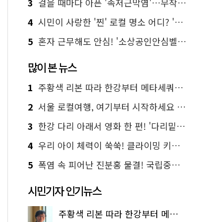
3
걸을 때마다 아픈 '족저근막염'…무작정 참지 말고 '이것' 해보세요!
4
시민이 사랑한 '찐' 로컬 명소 어디? '서울에디션25' 추천 코스
5
혼자 근무해도 안심! '소상공인안심벨' 신청하세요
많이 본 뉴스
1
주황색 리본 따라 한강부터 메타세쿼이아 숲길까지…서울둘레길 15코스
2
서울 로컬여행, 여기부터 시작하세요 '서울에디션25'
3
한강 다리 아래서 영화 한 편! '다리밑 영화관' 무료 상영
4
우리 아이 체력이 쑥쑥! 클라이밍 키즈카페·어린이 체력장
5
폭염 속 피어난 진분홍 물결! 국립중앙박물관 배롱나무 명소
시민기자 인기뉴스
주황색 리본 따라 한강부터 메타세쿼이아 숲길까지…서울둘레길 15코스