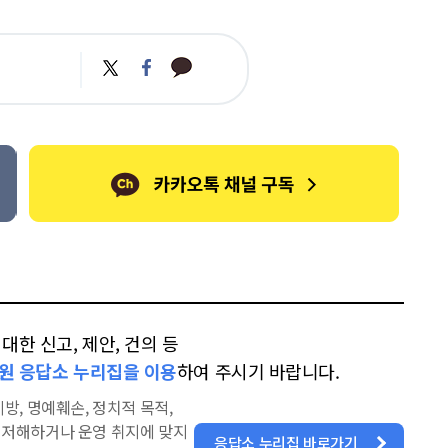
카
트
페
카
위
이
오
터
스
톡
북
한 신고, 제안, 건의 등
원 응답소 누리집을 이용
하여 주시기 바랍니다.
방, 명예훼손, 정치적 목적,
을 저해하거나 운영 취지에 맞지
응답소 누리집 바로가기