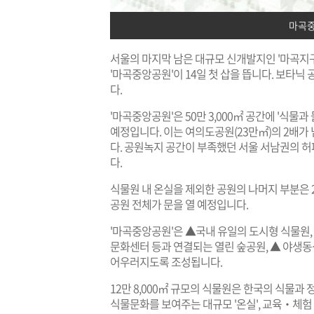
마곡중
서울의 마지막 남은 대규모 신개발지인 '마곡지
'마곡중앙공원'이 14일 첫 삽을 뜹니다. 보타닉 공
다.
'마곡중앙공원'은 50만 3,000㎡ 공간에 '식
예정입니다. 이는 여의도공원(23만㎡)의 2배가
다. 공원녹지 공간이 부족했던 서울 서남권의 
다.
식물원 내 온실을 제외한 공원의 나머지 부분은 20
공원 전체가 문을 열 예정입니다.
'마곡중앙공원'은 ▲국내 유일의 도시형 식물원,
문화센터 등과 연결되는 열린 숲공원, ▲ 야생동
어우러지도록 조성됩니다.
12만 8,000㎡ 규모의 식물원은 한국의 식물과 
식물문화를 보여주는 대규모 '온실', 교육‧체험