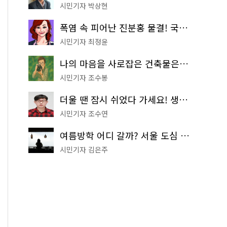
시민기자 박상현
폭염 속 피어난 진분홍 물결! 국립중앙박물관 배롱나무 명소
시민기자 최정윤
나의 마음을 사로잡은 건축물은? '서울시 건축상' 수상작 공개!
시민기자 조수봉
더울 땐 잠시 쉬었다 가세요! 생수 냉장고부터 해피소·무더위쉼터까지
시민기자 조수연
여름방학 어디 갈까? 서울 도심 무료 실내 여행 코스 추천
시민기자 김은주