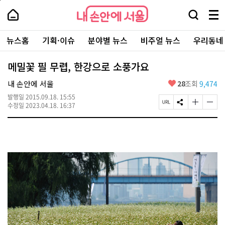
본
페
내
문
이
내
손
검
메
바
지
손
안
색
뉴
로
상
안
주
에
창
전
가
단
에
뉴스홈
기획·이슈
분야별 뉴스
비주얼 뉴스
우리동네
요
서
열
체
기
으
서
서
울
기
보
로
울
비
기
이
-
메밀꽃 필 무렵, 한강으로 소풍가요
스
동
서
바
울
좋
내 손안에 서울
28
조회
9,474
로
시
아
가
대
발행일
2015.09.18. 15:55
요
기
페
S
글
글
표
수정일
2023.04.18. 16:37
이
N
자
자
소
지
S
크
크
통
U
공
기
기
포
R
유
크
작
털
L
하
게
게
복
기
변
변
사
경
경
하
하
기
기