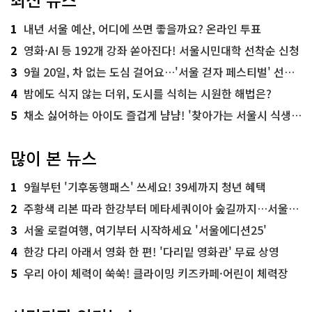
1
내년 서울 예산, 어디에 쓰면 좋을까요? 온라인 투표
2
영화·AI 등 192개 강좌 쏟아진다! 서울시민대학 선착순 신청
3
9월 20일, 차 없는 도심 걸어요…'서울 걷자 페스티벌' 선착순 5천명
4
밤에도 식지 않는 더위, 도시를 식히는 시원한 해법은?
5
채소 싫어하는 아이도 즐겁게 냠냠! '찾아가는 서울시 식생활 교육' 현장
많이 본 뉴스
1
9월부턴 '기후동행패스' 쓰세요! 39세까지 청년 혜택
2
주황색 리본 따라 한강부터 메타세쿼이아 숲길까지…서울둘레길 15코스
3
서울 로컬여행, 여기부터 시작하세요 '서울에디션25'
4
한강 다리 아래서 영화 한 편! '다리밑 영화관' 무료 상영
5
우리 아이 체력이 쑥쑥! 클라이밍 키즈카페·어린이 체력장