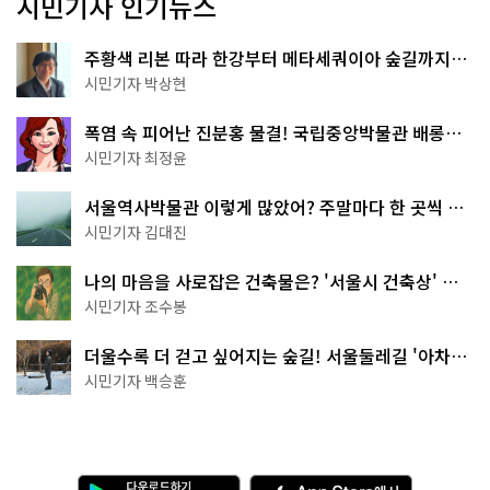
시민기자 인기뉴스
주황색 리본 따라 한강부터 메타세쿼이아 숲길까지…
서울둘레길 15코스
시민기자 박상현
폭염 속 피어난 진분홍 물결! 국립중앙박물관 배롱나
무 명소
시민기자 최정윤
서울역사박물관 이렇게 많았어? 주말마다 한 곳씩 떠
나는 역사 산책
시민기자 김대진
나의 마음을 사로잡은 건축물은? '서울시 건축상' 수
상작 공개!
시민기자 조수봉
더울수록 더 걷고 싶어지는 숲길! 서울둘레길 '아차산
코스'
시민기자 백승훈
다
A