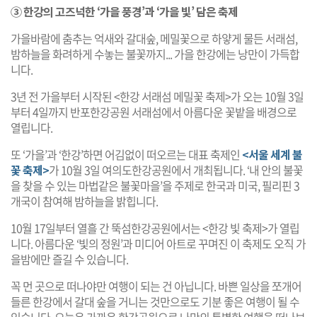
③ 한강의 고즈넉한 ‘가을 풍경’과 ‘가을 빛’ 담은 축제
가을바람에 춤추는 억새와 갈대숲, 메밀꽃으로 하얗게 물든 서래섬,
밤하늘을 화려하게 수놓는 불꽃까지... 가을 한강에는 낭만이 가득합
니다.
3년 전 가을부터 시작된 <한강 서래섬 메밀꽃 축제>가 오는 10월 3일
부터 4일까지 반포한강공원 서래섬에서 아름다운 꽃밭을 배경으로
열립니다.
또 ‘가을’과 ‘한강’하면 어김없이 떠오르는 대표 축제인
<서울 세계 불
꽃 축제>
가 10월 3일 여의도한강공원에서 개최됩니다. ‘내 안의 불꽃
을 찾을 수 있는 마법같은 불꽃마을’을 주제로 한국과 미국, 필리핀 3
개국이 참여해 밤하늘을 밝힙니다.
10월 17일부터 열흘 간 뚝섬한강공원에서는 <한강 빛 축제>가 열립
니다. 아름다운 ‘빛의 정원’과 미디어 아트로 꾸며진 이 축제도 오직 가
을밤에만 즐길 수 있습니다.
꼭 먼 곳으로 떠나야만 여행이 되는 건 아닙니다. 바쁜 일상을 쪼개어
들른 한강에서 갈대 숲을 거니는 것만으로도 기분 좋은 여행이 될 수