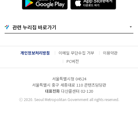
운
p
로
p
드
S
하
t
기
o
관련 누리집 바로가기
G
r
o
e
o
에
g
서
l
다
개인정보처리방침
이메일 무단수집 거부
이용약관
e
운
P
로
PC버전
l
드
a
하
y
기
서울특별시청 04524
서울특별시 중구 세종대로 110 콘텐츠담당관
대표전화
다산콜센터
02-120
ⓒ
2020. Seoul Metropolitan Government all rights reserved.