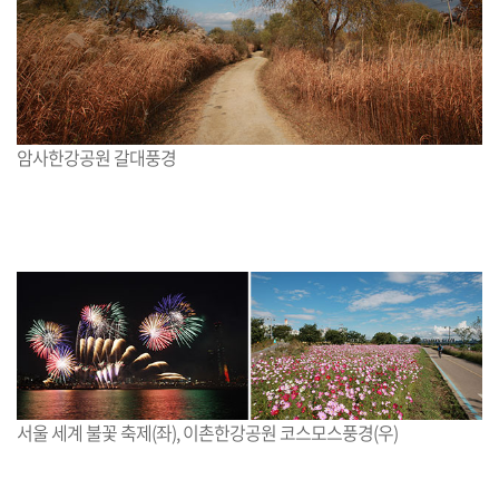
암사한강공원 갈대풍경
서울 세계 불꽃 축제(좌), 이촌한강공원 코스모스풍경(우)