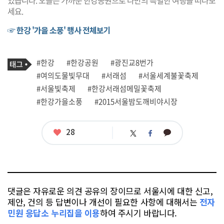
있습니다. 오늘은 가까운 한강공원으로 나만의 특별한 여행을 떠나보
세요.
☞ 한강 '가을 소풍' 행사 전체보기
기
태
#한강
#한강공원
#광진교8번가
사
그
관
#여의도물빛무대
#서래섬
#서울세계불꽃축제
련
#서울빛축제
#한강서래섬메밀꽃축제
태
그
#한강가을소풍
#2015서울밤도깨비야시장
좋
28
카
트
페
아
카
위
이
요
오
터
스
톡
북
댓글은 자유로운 의견 공유의 장이므로 서울시에 대한 신고,
제안, 건의 등 답변이나 개선이 필요한 사항에 대해서는
전자
민원 응답소 누리집을 이용
하여 주시기 바랍니다.