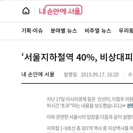
본
페
문
이
뉴
바
지
스
로
상
룸
가
단
뉴
기
으
스
로
기획·이슈
분야별 뉴스
비주얼 뉴스
우리동
주
이
요
동
서
비
스
‘서울지하철역 40%, 비상대피
바
로
가
기
내 손안에 서울
발행일
2015.09.17. 16:20
수
지난 17일 아시아경제 등은 진선미, 이철우 의
피시간 '초과'”라는 내용을 보도했습니다.(
☞ 관
이와 관련한 서울시의 입장을 다음과 같이 설명
지하철 1~9호선 총 307개 역사 중 지상역사를 