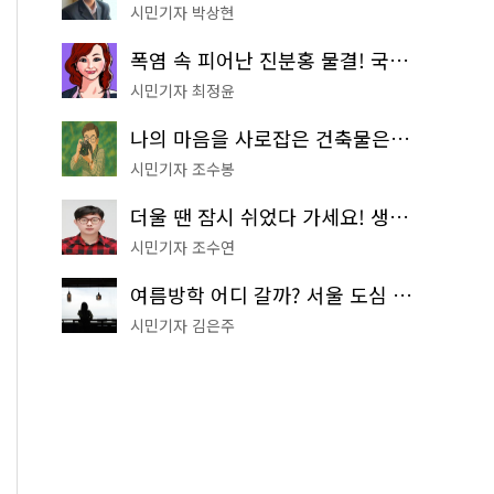
시민기자 박상현
폭염 속 피어난 진분홍 물결! 국립중앙박물관 배롱나무 명소
시민기자 최정윤
나의 마음을 사로잡은 건축물은? '서울시 건축상' 수상작 공개!
시민기자 조수봉
더울 땐 잠시 쉬었다 가세요! 생수 냉장고부터 해피소·무더위쉼터까지
시민기자 조수연
여름방학 어디 갈까? 서울 도심 무료 실내 여행 코스 추천
시민기자 김은주