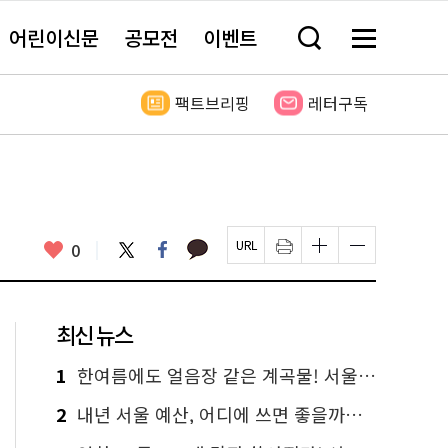
어린이신문
공모전
이벤트
검
메
색
뉴
창
전
열
체
팩트브리핑
레터구독
기
보
기
카
좋
트
페
0
페
인
글
글
카
위
이
아
이
쇄
자
자
오
터
스
요
지
하
크
크
톡
북
U
기
기
기
R
새
크
작
L
창
게
게
최신 뉴스
복
열
변
변
사
림
경
경
하
하
1
한여름에도 얼음장 같은 계곡물! 서울 '진관사 계곡'이 천국이네~
기
기
2
내년 서울 예산, 어디에 쓰면 좋을까요? 온라인 투표