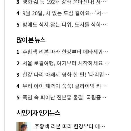
3
영화·AI 등 192개 강좌 쏟아진다! 서울시민대학 선착순 신청
4
9월 20일, 차 없는 도심 걸어요…'서울 걷자 페스티벌' 선착순 5천명
5
밤에도 식지 않는 더위, 도시를 식히는 시원한 해법은?
많이 본 뉴스
1
주황색 리본 따라 한강부터 메타세쿼이아 숲길까지…서울둘레길 15코스
2
서울 로컬여행, 여기부터 시작하세요 '서울에디션25'
3
한강 다리 아래서 영화 한 편! '다리밑 영화관' 무료 상영
4
우리 아이 체력이 쑥쑥! 클라이밍 키즈카페·어린이 체력장
5
폭염 속 피어난 진분홍 물결! 국립중앙박물관 배롱나무 명소
시민기자 인기뉴스
주황색 리본 따라 한강부터 메타세쿼이아 숲길까지…서울둘레길 15코스