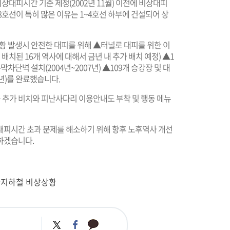
상대피시간 기준 제정(2002년 11월) 이전에 비상대피
8호선이 특히 많은 이유는 1~4호선 하부에 건설되어 상
 발생시 안전한 대피를 위해 ▲터널로 대피를 위한 이
미 배치된 16개 역사에 대해서 금년 내 추가 배치 예정) ▲1
차단벽 설치(2004년~2007년) ▲109개 승강장 및 대
0년)를 완료했습니다.
추가 비치와 피난사다리 이용안내도 부착 및 행동 메뉴
대피시간 초과 문제를 해소하기 위해 향후 노후역사 개선
하겠습니다.
#지하철 비상상황
카
트
페