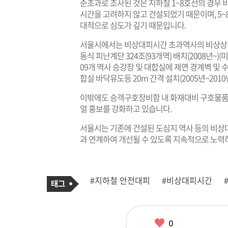
준초과로 조사된 것은 지하철 1~8호선의 경우 비
시간을 고려하지 않고 건설되었기 때문이며, 5~
대적으로 심도가 깊기 때문입니다.
서울시에서는 비상대피시간 초과역사의 비상상황
동식 피난계단 324조(93개역) 배치(2008년~)(
09개 역사 승강장 및 대합실에 제연 경계벽 및 수막
합실 바닥유도등 20m 간격 설치(2005년~201
이밖에도 승객구호장비함 내 화재대비 구호물품 
얼 홍보를 강화하고 있습니다.
서울시는 기존에 건설된 도심지 역사 등의 비상
과 연계하여 개선될 수 있도록 지속적으로 노력
기
태
#지하철 안전대피
#비상대피시간
사
그
관
련
태
그
좋
0