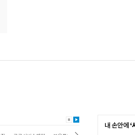
내
손
안
에
'서