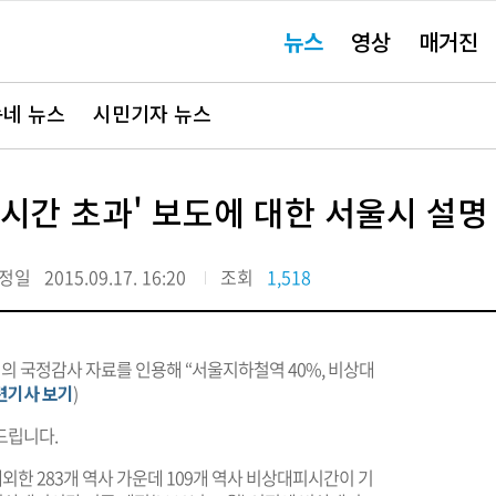
주
뉴스
영상
매거진
요
서
비
스
바
네 뉴스
시민기자 뉴스
로
가
기"
시간 초과' 보도에 대한 서울시 설명
정일
2015.09.17. 16:20
조회
1,518
원의 국정감사 자료를 인용해 “서울지하철역 40%, 비상대
련기사 보기
)
드립니다.
제외한 283개 역사 가운데 109개 역사 비상대피시간이 기