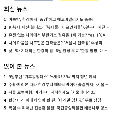
최신 뉴스
1
여름밤, 한강에서 '줍깅'하고 에코마일리지도 줍줍!
2
K-뷰티·패션·웰니스…'뷰티풀라이프인서울' 6일부터 사전 예약
3
유전 없는 나라에서 부탄가스 점유율 1위 가능? Yes, I 'CAN'
4
나의 마음을 사로잡은 건축물은? '서울시 건축상' 수상작 공개!
5
낮보다 기대되는 한강의 밤! 8월 한정 무료 '한강 밤핑' 예약은?
많이 본 뉴스
1
9월부턴 '기후동행패스' 쓰세요! 39세까지 청년 혜택
2
주황색 리본 따라 한강부터 메타세쿼이아 숲길까지…서울둘레길 15코스
3
서울 로컬여행, 여기부터 시작하세요 '서울에디션25'
4
한강 다리 아래서 영화 한 편! '다리밑 영화관' 무료 상영
5
폭염 속 피어난 진분홍 물결! 국립중앙박물관 배롱나무 명소