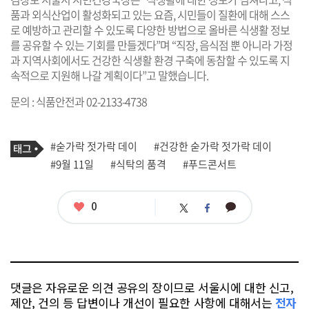
품과 외식산업이 활성화되고 있는 요즘, 시민들이 질환에 대해 스스
로 예방하고 관리할 수 있도록 다양한 방법으로 올바른 식생활 정보
를 공유할 수 있는 기회를 만들겠다”며 “직장, 음식점 뿐 아니라 가정
과 지역사회에서도 건강한 식생활 환경 구축에 동참할 수 있도록 지
속적으로 지원해 나갈 계획이다”고 말했습니다.
문의 : 식품안전과 02-2133-4738
기
태
#숟가락 젓가락 데이
#건강한 숟가락 젓가락 데이
사
그
관
#9월 11일
#식탁의 품격
#푸드콘서트
련
태
그
좋
0
카
트
페
아
카
위
이
요
오
터
스
톡
북
댓글은 자유로운 의견 공유의 장이므로 서울시에 대한 신고,
제안, 건의 등 답변이나 개선이 필요한 사항에 대해서는
전자