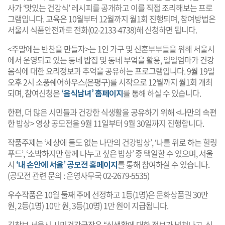
사가 ‘맛있는 건강식’ 레시피를 공개하고 이를 직접 조리해보는 프로
그램입니다. 교육은 10월부터 12월까지 월1회 진행되며, 참여방법은
서울시 식품안전과로 전화(02-2133-4738)해 신청하면 됩니다.
<주말에는 반찬을 만들자>는 1인 가구 및 신혼부부들을 위해 서울시
에서 운영되고 있는 동네 밥집 및 동네 부엌을 활용, 일일엄마가 건강
음식에 대한 요리정보과 추억을 공유하는 프로그램입니다. 9월 19일
오후 2시 소풍쉐어하우스(은평구)를 시작으로 12월까지 월1회 개최
되며, 참여신청은
‘음식남녀’ 홈페이지
를 통해 하실 수 있습니다.
한편, 더 많은 시민들과 건강한 식생활을 공유하기 위해 <나만의 속편
한 밥상> 영상 공모전을 9월 11일부터 9월 30일까지 진행합니다.
작품주제는 ‘세상에 둘도 없는 나만의 건강밥상’, ‘나를 위로 하는 힐링
푸드’, ‘소박하지만 함께 나누고 싶은 밥상’ 중 택일할 수 있으며, 서울
시
‘내 손안에 서울’ 공모전 홈페이지
를 통해 참여하실 수 있습니다.
(공모전 관련 문의 : 운영사무국 02-2679-5535)
우수작품은 10월 둘째 주에 선정하고 1등(1명)은 문화상품권 30만
원, 2등(1명) 10만 원, 3등(10명) 1만 원이 지급됩니다.
김창보 서울시 시민건강국장은 “식생활에 대한 정보가 넘쳐나고, 식