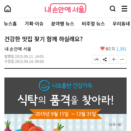
본
페
내
문
이
내
손
검
메
바
지
손
안
색
뉴
로
상
안
주
에
창
전
가
단
에
뉴스홈
기획·이슈
분야별 뉴스
비주얼 뉴스
우리동네
요
서
열
체
기
으
서
서
울
기
보
로
울
비
기
이
-
건강한 맛집 찾기 함께 하실래요?
스
동
서
바
울
좋
내 손안에 서울
0
조회
1,391
로
시
아
가
대
발행일
2015.09.11. 14:05
요
기
페
S
글
글
표
수정일
2015.09.14. 09:06
이
N
자
자
소
지
S
크
크
통
U
공
기
기
포
R
유
크
작
털
L
하
게
게
복
기
변
변
사
경
경
하
하
기
기