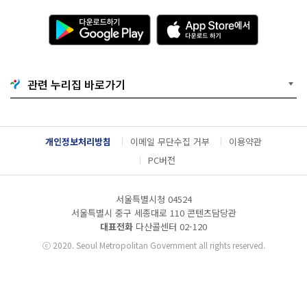
다
A
운
p
로
p
드
S
하
t
기
o
관련 누리집 바로가기
G
r
o
e
o
에
g
서
l
다
개인정보처리방침
이메일 무단수집 거부
이용약관
e
운
P
로
PC버전
l
드
a
하
y
기
서울특별시청 04524
서울특별시 중구 세종대로 110 콘텐츠담당관
대표전화
다산콜센터
02-120
ⓒ
2020. Seoul Metropolitan Government all rights reserved.