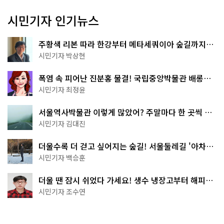
시민기자 인기뉴스
주황색 리본 따라 한강부터 메타세쿼이아 숲길까지…
서울둘레길 15코스
시민기자 박상현
폭염 속 피어난 진분홍 물결! 국립중앙박물관 배롱나
무 명소
시민기자 최정윤
서울역사박물관 이렇게 많았어? 주말마다 한 곳씩 떠
나는 역사 산책
시민기자 김대진
더울수록 더 걷고 싶어지는 숲길! 서울둘레길 '아차산
코스'
시민기자 백승훈
더울 땐 잠시 쉬었다 가세요! 생수 냉장고부터 해피소
·무더위쉼터까지
시민기자 조수연