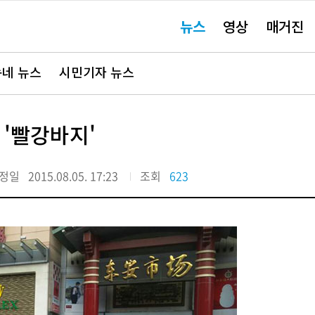
주
뉴스
영상
매거진
요
서
비
스
바
네 뉴스
시민기자 뉴스
로
가
기"
 '빨강바지'
정일
2015.08.05. 17:23
조회
623