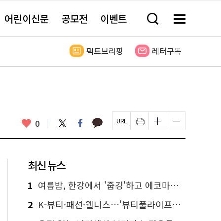
어린이신문
공모전
이벤트
검
메
색
뉴
창
전
열
체
팩트브리핑
레터구독
기
보
기
카
좋
트
페
0
페
인
글
글
카
위
이
아
이
쇄
자
자
오
터
스
요
지
하
크
크
톡
북
U
기
기
기
R
새
크
작
L
창
게
게
최신 뉴스
복
열
변
변
사
림
경
경
하
하
1
여름밤, 한강에서 '줍깅'하고 에코마일리지도 줍줍!
기
기
2
K-뷰티·패션·웰니스…'뷰티풀라이프인서울' 6일부터 사전 예약