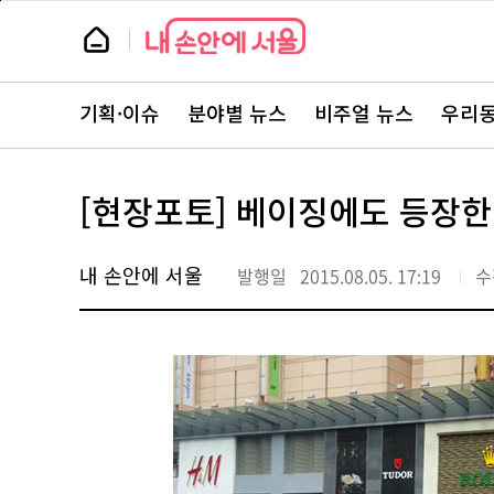
본
페
문
이
뉴
바
지
스
로
상
룸
가
단
뉴
기
으
스
로
기획·이슈
분야별 뉴스
비주얼 뉴스
우리동
주
이
요
동
서
비
스
[현장포토] 베이징에도 등장한
바
로
가
기
내 손안에 서울
발행일
2015.08.05. 17:19
수