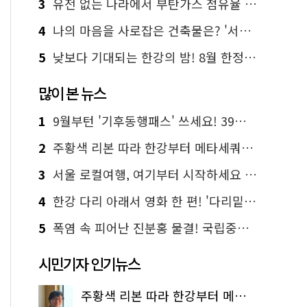
3
유전 없는 나라에서 부탄가스 점유율 1위 가능? Yes, I 'CAN'
4
나의 마음을 사로잡은 건축물은? '서울시 건축상' 수상작 공개!
5
낮보다 기대되는 한강의 밤! 8월 한정 무료 '한강 밤핑' 예약은?
많이 본 뉴스
1
9월부턴 '기후동행패스' 쓰세요! 39세까지 청년 혜택
2
주황색 리본 따라 한강부터 메타세쿼이아 숲길까지…서울둘레길 15코스
3
서울 로컬여행, 여기부터 시작하세요 '서울에디션25'
4
한강 다리 아래서 영화 한 편! '다리밑 영화관' 무료 상영
5
폭염 속 피어난 진분홍 물결! 국립중앙박물관 배롱나무 명소
시민기자 인기뉴스
주황색 리본 따라 한강부터 메타세쿼이아 숲길까지…서울둘레길 15코스