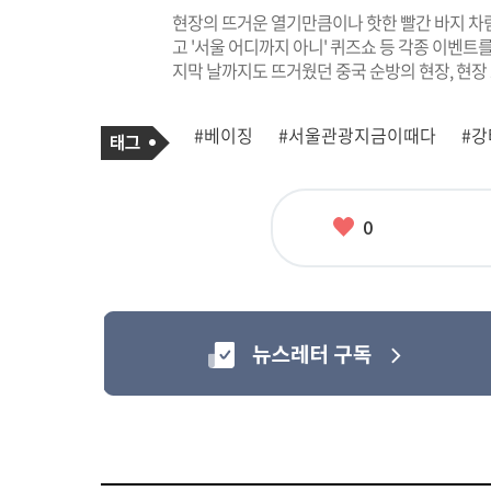
현장의 뜨거운 열기만큼이나 핫한 빨간 바지 차
고 '서울 어디까지 아니' 퀴즈쇼 등 각종 이벤
지막 날까지도 뜨거웠던 중국 순방의 현장, 현장
기
태
#베이징
#서울관광지금이때다
#강
사
그
관
련
태
그
좋
0
아
요