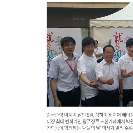
중국순방 마지막 날인 5일, 상하이에 이어 베이징
이징 최대 번화가인 왕푸징루 노천카페에서 박원
진학동이 함께하는 '서울의 날' 행사가 열려 수