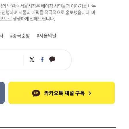
림의 박원순 서울시장은 베이징 시민들과 이야기를 나누
트를 진행하며 서울의 매력을 적극적으로 홍보했습니다. 마
 포토로 생생하게 전해드립니다.
타
#중국순방
#서울의날
카
트
페
카
위
이
오
터
스
톡
북