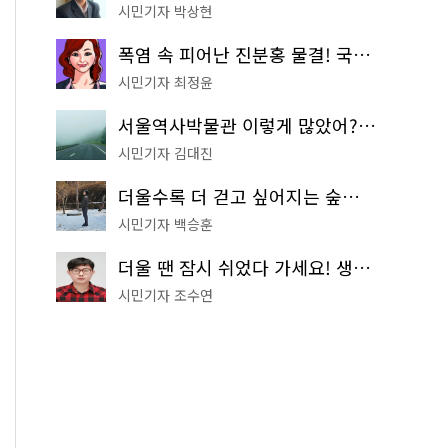
시민기자 박상현
폭염 속 피어난 진분홍 물결! 국립중앙박물관 배롱나무 명소
시민기자 최정윤
서울역사박물관 이렇게 많았어? 주말마다 한 곳씩 떠나는 역사 산책
시민기자 김대진
더울수록 더 걷고 싶어지는 숲길! 서울둘레길 '아차산 코스'
시민기자 백승훈
더울 땐 잠시 쉬었다 가세요! 생수 냉장고부터 해피소·무더위쉼터까지
시민기자 조수연