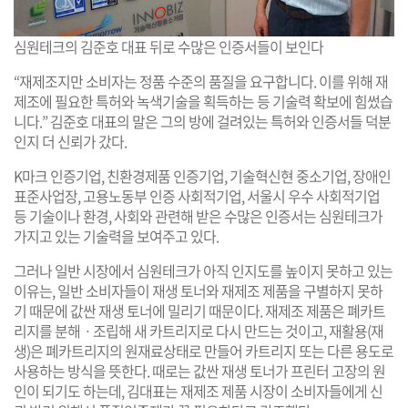
심원테크의 김준호 대표 뒤로 수많은 인증서들이 보인다
“재제조지만 소비자는 정품 수준의 품질을 요구합니다. 이를 위해 재
제조에 필요한 특허와 녹색기술을 획득하는 등 기술력 확보에 힘썼습
니다.” 김준호 대표의 말은 그의 방에 걸려있는 특허와 인증서들 덕분
인지 더 신뢰가 갔다.
K마크 인증기업, 친환경제품 인증기업, 기술혁신현 중소기업, 장애인
표준사업장, 고용노동부 인증 사회적기업, 서울시 우수 사회적기업
등 기술이나 환경, 사회와 관련해 받은 수많은 인증서는 심원테크가
가지고 있는 기술력을 보여주고 있다.
그러나 일반 시장에서 심원테크가 아직 인지도를 높이지 못하고 있는
이유는, 일반 소비자들이 재생 토너와 재제조 제품을 구별하지 못하
기 때문에 값싼 재생 토너에 밀리기 때문이다. 재제조 제품은 폐카트
리지를 분해ㆍ조립해 새 카트리지로 다시 만드는 것이고, 재활용(재
생)은 폐카트리지의 원재료상태로 만들어 카트리지 또는 다른 용도로
사용하는 방식을 뜻한다. 때로는 값싼 재생 토너가 프린터 고장의 원
인이 되기도 하는데, 김대표는 재제조 제품 시장이 소비자들에게 신