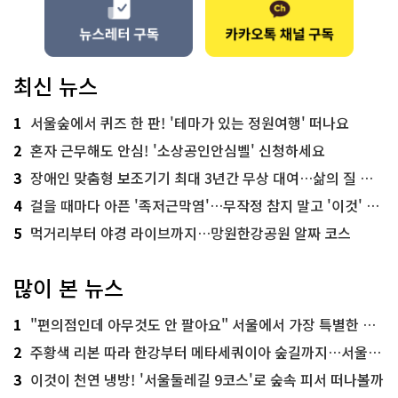
최신 뉴스
1
서울숲에서 퀴즈 한 판! '테마가 있는 정원여행' 떠나요
2
혼자 근무해도 안심! '소상공인안심벨' 신청하세요
3
장애인 맞춤형 보조기기 최대 3년간 무상 대여…삶의 질 높인다
4
걸을 때마다 아픈 '족저근막염'…무작정 참지 말고 '이것' 해보세요!
5
먹거리부터 야경 라이브까지…망원한강공원 알짜 코스
많이 본 뉴스
1
"편의점인데 아무것도 안 팔아요" 서울에서 가장 특별한 편의점의 정체
2
주황색 리본 따라 한강부터 메타세쿼이아 숲길까지…서울둘레길 15코스
3
이것이 천연 냉방! '서울둘레길 9코스'로 숲속 피서 떠나볼까