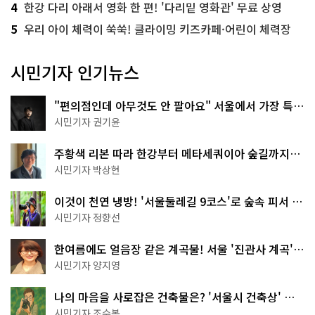
4
한강 다리 아래서 영화 한 편! '다리밑 영화관' 무료 상영
5
우리 아이 체력이 쑥쑥! 클라이밍 키즈카페·어린이 체력장
시민기자 인기뉴스
"편의점인데 아무것도 안 팔아요" 서울에서 가장 특별
한 편의점의 정체
시민기자 권기윤
주황색 리본 따라 한강부터 메타세쿼이아 숲길까지…
서울둘레길 15코스
시민기자 박상현
이것이 천연 냉방! '서울둘레길 9코스'로 숲속 피서 떠
나볼까
시민기자 정향선
한여름에도 얼음장 같은 계곡물! 서울 '진관사 계곡'이
천국이네~
시민기자 양지영
나의 마음을 사로잡은 건축물은? '서울시 건축상' 수
상작 공개!
시민기자 조수봉