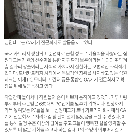
심원테크는 OA기기 전문회사로 발돋움 하고있다
국내 카트리지 생산의 표준업체로 꼽힐 정도로 기술력을 자랑하는 심
원테크는 자원의 선순환을 통한 지구 환경 보존이라는 대의와 취약계
층 일자리 창출이라는 사회적 가치까지 실현하는 모범적인 사회적기
업이다. 토너카트리지 시장에서 독보적인 지위를 차지하고 있는 심원
테크는 이제 PC, 모니터, 프린터 등을 통합한 OA기기 전문회사로 확
장을 위해 발돋움하고 있다.
작업장에 들어서니 직원들의 손이 바쁘게 움직이고 있었다. 기무사령
부로부터 주문받은 680대의 PC 납기를 맞추기 위해서다. 천장까지
가득 쌓여있는 PC들을 보니 심원테크가 토너 카트리지 회사에서 OA
기기 전문회사로 자리매김 할 날이 멀지 않았음을 느낄 수 있었다. 이
를 통해 일정 수준 이상의 급여를 주고 그들이 행복한 삶을 영위할 수
있도록 더 많은 기회를 주고자 하는 김대표의 소망이 이루어지길 기