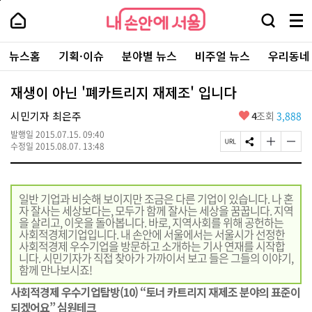
본
페
내
문
이
내
손
검
메
바
지
손
안
색
뉴
로
상
안
주
에
창
전
가
단
에
뉴스홈
기획·이슈
분야별 뉴스
비주얼 뉴스
우리동네
요
서
열
체
기
으
서
서
울
기
보
로
울
비
기
이
-
재생이 아닌 '폐카트리지 재제조' 입니다
스
동
서
바
울
좋
시민기자 최은주
4
조회
3,888
로
시
아
가
대
발행일
2015.07.15. 09:40
요
기
페
S
글
글
표
수정일
2015.08.07. 13:48
이
N
자
자
소
지
S
크
크
통
U
공
기
기
포
R
유
크
작
털
일반 기업과 비슷해 보이지만 조금은 다른 기업이 있습니다. 나 혼
L
하
게
게
자 잘사는 세상보다는, 모두가 함께 잘사는 세상을 꿈꿉니다. 지역
복
기
변
변
을 살리고, 이웃을 돌아봅니다. 바로, 지역사회를 위해 공헌하는
사
경
경
사회적경제기업입니다. 내 손안에 서울에서는 서울시가 선정한
하
하
사회적경제 우수기업을 방문하고 소개하는 기사 연재를 시작합
기
기
니다. 시민기자가 직접 찾아가 가까이서 보고 들은 그들의 이야기,
함께 만나보시죠!
사회적경제 우수기업탐방(10) “토너 카트리지 재제조 분야의 표준이
되겠어요” 심원테크