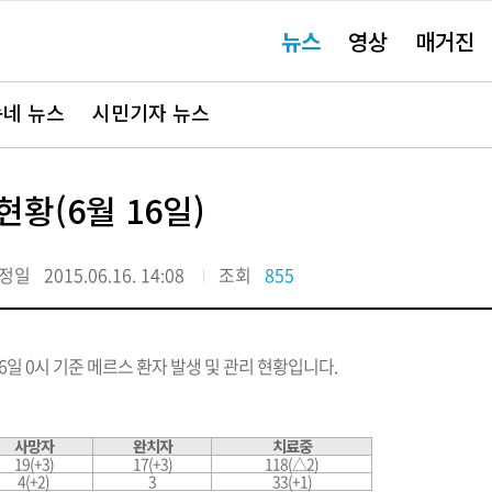
주
뉴스
영상
매거진
요
서
비
스
바
네 뉴스
시민기자 뉴스
로
가
기"
현황(6월 16일)
정일
2015.06.16. 14:08
조회
855
6일 0시 기준 메르스 환자 발생 및 관리 현황입니다.
사망자
완치자
치료중
19(+3)
17(+3)
118(△2)
4(+2)
3
33(+1)