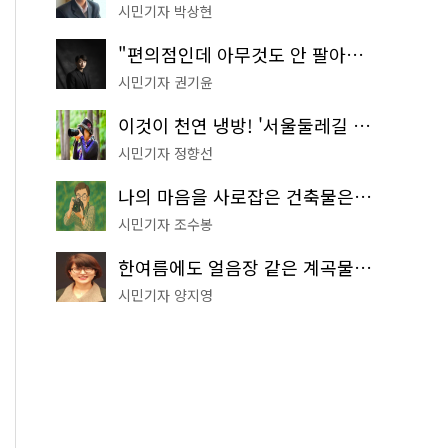
시민기자 박상현
"편의점인데 아무것도 안 팔아요" 서울에서 가장 특별한 편의점의 정체
시민기자 권기윤
이것이 천연 냉방! '서울둘레길 9코스'로 숲속 피서 떠나볼까
시민기자 정향선
나의 마음을 사로잡은 건축물은? '서울시 건축상' 수상작 공개!
시민기자 조수봉
한여름에도 얼음장 같은 계곡물! 서울 '진관사 계곡'이 천국이네~
시민기자 양지영