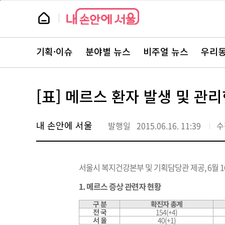
본
페
문
이
뉴
바
지
스
로
상
룸
가
단
뉴
기
으
스
로
기획·이슈
분야별 뉴스
비주얼 뉴스
우리동
주
이
요
동
서
비
스
[표] 메르스 환자 발생 및 관리
바
로
가
기
내 손안에 서울
발행일
2015.06.16. 11:39
수
서울시 복지건강본부 및 기획담당관 제공, 6월 1
1. 메르스 증상 관련자 현황
구 분
확진자 총계
전 국
154(+4)
서 울
40(+1)