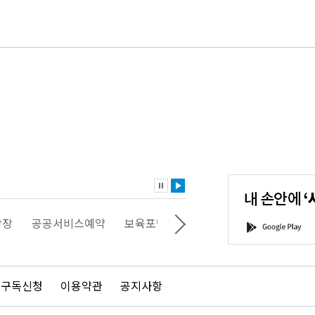
내
손
안
에
'서
광장
공공서비스예약
보육포털
일자리포털
문화포털
G
울'을
o
다
o
운
g
로
l
드
e
 구독신청
이용약관
공지사항
하
P
세
l
요!
a