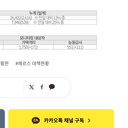
누계 (일계)
26,422(2,616) ※ 전일 대비 13% 증
7,946(539) ※ 전일 대비 25% 증
모니터링 대상자
가택격리
능동감시
1,750(+171)
551(+111)
상황판
#메르스 대책현황
카
트
페
카
위
이
오
터
스
톡
북