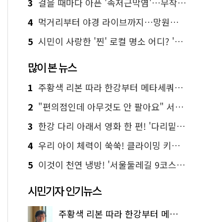
3
걸을 때마다 아픈 '족저근막염'…무작정 참지 말고 '이것' 해보세요!
4
먹거리부터 야경 라이브까지…망원한강공원 알짜 코스
5
시민이 사랑한 '찐' 로컬 명소 어디? '서울에디션25' 추천 코스
많이 본 뉴스
1
주황색 리본 따라 한강부터 메타세쿼이아 숲길까지…서울둘레길 15코스
2
"편의점인데 아무것도 안 팔아요" 서울에서 가장 특별한 편의점의 정체
3
한강 다리 아래서 영화 한 편! '다리밑 영화관' 무료 상영
4
우리 아이 체력이 쑥쑥! 클라이밍 키즈카페·어린이 체력장
5
이것이 천연 냉방! '서울둘레길 9코스'로 숲속 피서 떠나볼까
시민기자 인기뉴스
주황색 리본 따라 한강부터 메타세쿼이아 숲길까지…서울둘레길 15코스