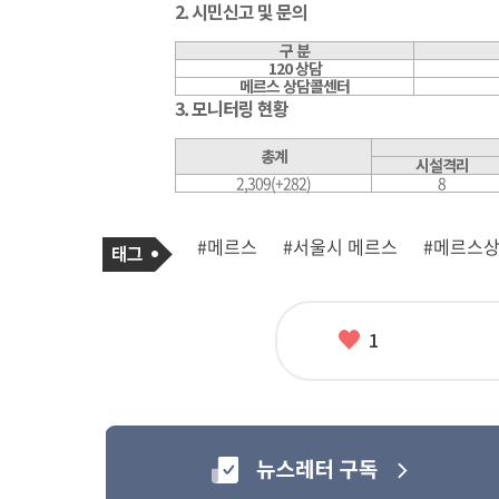
2. 시민신고 및 문의
구 분
120 상담
메르스 상담콜센터
3. 모니터링 현황
총계
시설격리
2,309(+282)
8
기
태
#메르스
#서울시 메르스
#메르스
사
그
관
련
태
그
좋
1
아
요