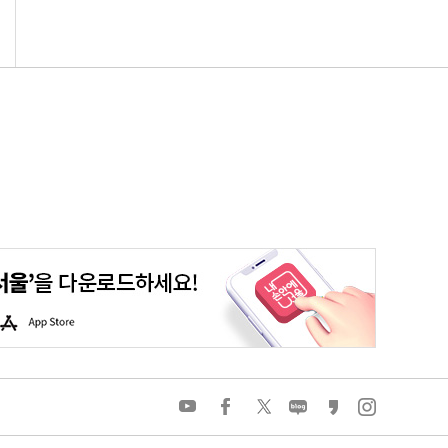
평생학습포털
청년포털
대기환경정보
에코마일리지
A
p
p
S
t
o
유
페
트
네
카
인
r
튜
이
위
이
카
스
e
브
스
터
버
오
타