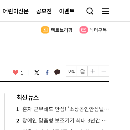
어린이신문
공모전
이벤트
검
메
색
뉴
창
전
열
체
팩트브리핑
레터구독
기
보
기
카
좋
트
페
1
페
인
글
글
카
위
이
아
이
쇄
자
자
오
터
스
요
지
하
크
크
톡
북
U
기
기
기
R
새
크
작
L
창
게
게
최신 뉴스
복
열
변
변
사
림
경
경
하
하
1
혼자 근무해도 안심! '소상공인안심벨' 신청하세요
기
기
2
장애인 맞춤형 보조기기 최대 3년간 무상 대여…삶의 질 높인다