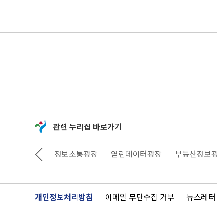
관련 누리집 바로가기
상상대로 서울
정보소통광장
열린데이터광장
부동산정보
개인정보처리방침
이메일 무단수집 거부
뉴스레터