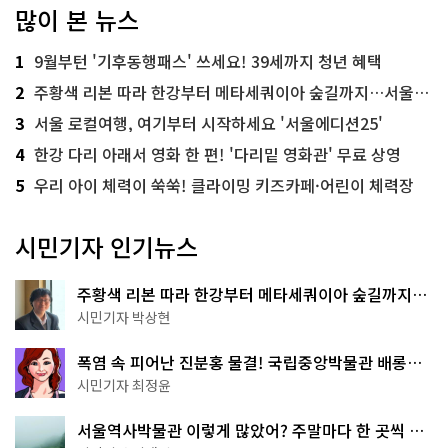
많이 본 뉴스
1
9월부턴 '기후동행패스' 쓰세요! 39세까지 청년 혜택
2
주황색 리본 따라 한강부터 메타세쿼이아 숲길까지…서울둘레길 15코스
3
서울 로컬여행, 여기부터 시작하세요 '서울에디션25'
4
한강 다리 아래서 영화 한 편! '다리밑 영화관' 무료 상영
5
우리 아이 체력이 쑥쑥! 클라이밍 키즈카페·어린이 체력장
시민기자 인기뉴스
주황색 리본 따라 한강부터 메타세쿼이아 숲길까지…
서울둘레길 15코스
시민기자 박상현
폭염 속 피어난 진분홍 물결! 국립중앙박물관 배롱나
무 명소
시민기자 최정윤
서울역사박물관 이렇게 많았어? 주말마다 한 곳씩 떠