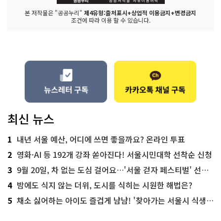
본 저작물은 "공공누리"
제4유형:출처표시+상업적 이용금지+변경금지
조건에 따라 이용 할 수 있습니다.
최신 뉴스
1
내년 서울 예산, 어디에 쓰면 좋을까요? 온라인 투표
2
영화·AI 등 192개 강좌 쏟아진다! 서울시민대학 선착순 신청
3
9월 20일, 차 없는 도심 걸어요…'서울 걷자 페스티벌' 선착순 5천명
4
밤에도 식지 않는 더위, 도시를 식히는 시원한 해법은?
5
채소 싫어하는 아이도 즐겁게 냠냠! '찾아가는 서울시 식생활 교육' 현장