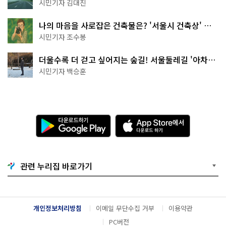
나는 역사 산책
시민기자 김대진
나의 마음을 사로잡은 건축물은? '서울시 건축상' 수
상작 공개!
시민기자 조수봉
더울수록 더 걷고 싶어지는 숲길! 서울둘레길 '아차산
코스'
시민기자 백승훈
다
A
운
p
로
p
드
S
하
t
기
o
관련 누리집 바로가기
G
r
o
e
o
에
g
서
l
다
개인정보처리방침
이메일 무단수집 거부
이용약관
e
운
P
로
PC버전