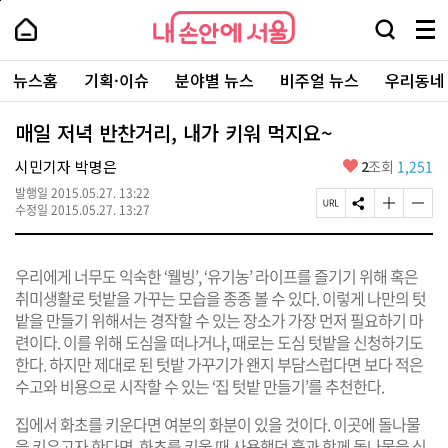
본
페
내
문
이
내
손
검
메
바
지
손
안
색
뉴
로
상
안
주
에
창
전
가
단
에
뉴스홈
기획·이슈
분야별 뉴스
비주얼 뉴스
우리동네
요
서
열
체
기
으
서
서
울
기
보
로
울
비
기
이
-
매일 저녁 반찬거리, 내가 키워 먹지요~
스
동
서
바
울
좋
시민기자 박명은
2
조회
1,251
로
시
아
가
대
발행일
2015.05.27. 13:22
요
기
페
S
글
글
표
수정일
2015.05.27. 13:27
이
N
자
자
소
지
S
크
크
통
U
공
기
기
포
우리에게 너무도 익숙한 ‘웰빙’, ‘유기농’ 라이프를 즐기기 위해 혹은
R
유
크
작
털
L
하
게
게
취미생활로 텃밭을 가꾸는 모습을 종종 볼 수 있다. 이렇게 나만의 텃
복
기
변
변
밭을 만들기 위해서는 경작할 수 있는 장소가 가장 먼저 필요하기 마
사
경
경
련이다. 이를 위해 도심을 떠나거나, 때로는 도심 텃밭을 신청하기도
하
하
기
기
한다. 하지만 제대로 된 텃밭 가꾸기가 왠지 부담스럽다면 보다 적은
수고와 비용으로 시작할 수 있는 ‘집 텃밭 만들기’를 추천한다.
집에서 화초를 키운다면 여분의 화분이 있을 것이다. 이곳에 돌나물
을 키우고자 한다면, 화초를 키울 때 사용했던 흙과 함께 돌나물을 심