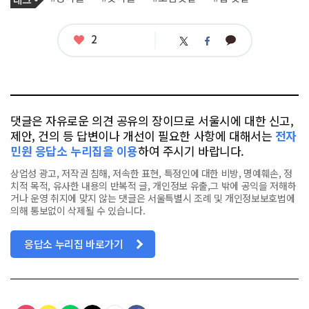
사
그
관
련
태
좋
2
카
트
페
그
아
카
위
이
요
오
터
스
톡
북
댓글은 자유로운 의견 공유의 장이므로 서울시에 대한 신고,
제안, 건의 등 답변이나 개선이 필요한 사항에 대해서는
전자
민원 응답소 누리집을 이용
하여 주시기 바랍니다.
상업성 광고, 저작권 침해, 저속한 표현, 특정인에 대한 비방, 명예훼손, 정
치적 목적, 유사한 내용의 반복적 글, 개인정보 유출,그 밖에 공익을 저해하
거나 운영 취지에 맞지 않는 댓글은 서울특별시 조례 및 개인정보보호법에
의해 통보없이 삭제될 수 있습니다.
응답소 누리집 바로가기