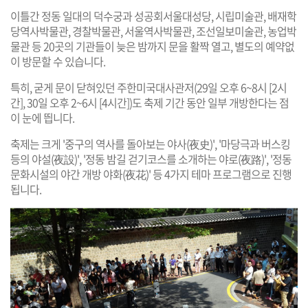
이틀간 정동 일대의 덕수궁과 성공회서울대성당, 시립미술관, 배재학
당역사박물관, 경찰박물관, 서울역사박물관, 조선일보미술관, 농업박
물관 등 20곳의 기관들이 늦은 밤까지 문을 활짝 열고, 별도의 예약없
이 방문할 수 있습니다.
특히, 굳게 문이 닫혀있던 주한미국대사관저(29일 오후 6~8시 [2시
간], 30일 오후 2~6시 [4시간])도 축제 기간 동안 일부 개방한다는 점
이 눈에 띕니다.
축제는 크게 '중구의 역사를 돌아보는 야사(夜史)', '마당극과 버스킹
등의 야설(夜設)', '정동 밤길 걷기코스를 소개하는 야로(夜路)', '정동
문화시설의 야간 개방 야화(夜花)' 등 4가지 테마 프로그램으로 진행
됩니다.