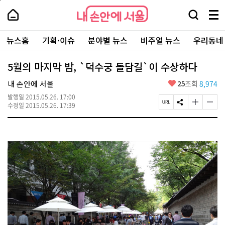
본
페
내
문
이
내
손
검
메
바
지
손
안
색
뉴
로
상
안
주
에
창
전
가
단
에
뉴스홈
기획·이슈
분야별 뉴스
비주얼 뉴스
우리동네
요
서
열
체
기
으
서
서
울
기
보
로
울
비
기
이
-
5월의 마지막 밤, `덕수궁 돌담길`이 수상하다
스
동
서
바
울
좋
내 손안에 서울
25
조회
8,974
로
시
아
가
대
발행일
2015.05.26. 17:00
요
기
페
S
글
글
표
수정일
2015.05.26. 17:39
이
N
자
자
소
지
S
크
크
통
U
공
기
기
포
R
유
크
작
털
L
하
게
게
복
기
변
변
사
경
경
하
하
기
기