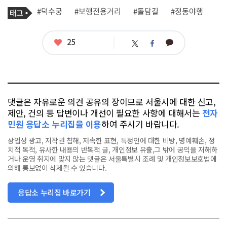
기
태
#덕수궁
#보행전용거리
#돌담길
#정동야행
사
그
관
련
태
좋
25
카
트
페
그
아
카
위
이
요
오
터
스
톡
북
댓글은 자유로운 의견 공유의 장이므로 서울시에 대한 신고,
제안, 건의 등 답변이나 개선이 필요한 사항에 대해서는
전자
민원 응답소 누리집을 이용
하여 주시기 바랍니다.
상업성 광고, 저작권 침해, 저속한 표현, 특정인에 대한 비방, 명예훼손, 정
치적 목적, 유사한 내용의 반복적 글, 개인정보 유출,그 밖에 공익을 저해하
거나 운영 취지에 맞지 않는 댓글은 서울특별시 조례 및 개인정보보호법에
의해 통보없이 삭제될 수 있습니다.
응답소 누리집 바로가기