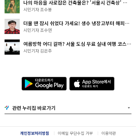
나의 마음을 사로잡은 건축물은? '서울시 건축상' 수
상작 공개!
시민기자 조수봉
더울 땐 잠시 쉬었다 가세요! 생수 냉장고부터 해피소
·무더위쉼터까지
시민기자 조수연
여름방학 어디 갈까? 서울 도심 무료 실내 여행 코스
추천
시민기자 김은주
다
A
운
p
로
p
드
S
하
t
기
o
관련 누리집 바로가기
G
r
o
e
o
에
g
서
l
다
개인정보처리방침
이메일 무단수집 거부
이용약관
e
운