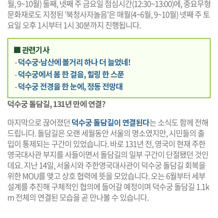
월, 9~10월) 둘째, 넷째 주 금요일 점심시간(12:30~13:00)에, 중요무형
문화재로도 지정된 '북청사자놀음'은 매월(4~6월, 9~10월) 넷째 주 토
요일 오후 1시부터 1시 30분까지 진행됩니다.
■ 관련기사
-
덕수궁·남산에 볼거리 하나 더 늘었네!
-
덕수궁에서 봄 한 걸음, 힐링 한 스푼
-
덕수궁 전경을 한 눈에, 정동 전망대
덕수궁 돌담길, 131년 만에 연결?
마지막으로 끊어졌던
덕수궁 돌담길이 연결된다
는 소식도 함께 전해
드립니다. 돌담길은 오랜 세월동안 서울의 명소였지만, 시민들의 출
입이 통제되는 구간이 있었습니다. 바로 131년 전, 영국이 현재 주한
영국대사관 부지를 사들이면서 돌담길의 일부 구간이 단절됐던 것인
데요. 지난 14일, 서울시와 주한영국대사관이 덕수궁 돌담길 회복을
위한 MOU를 맺고 상호 협력에 뜻을 모았습니다. 오는 6월부터 세부
설계를 추진해 구체적인 협의에 들어갈 예정이며 덕수궁 돌담길 1.1k
m 전체의 연결된 모습을 곧 만나볼 수 있습니다.