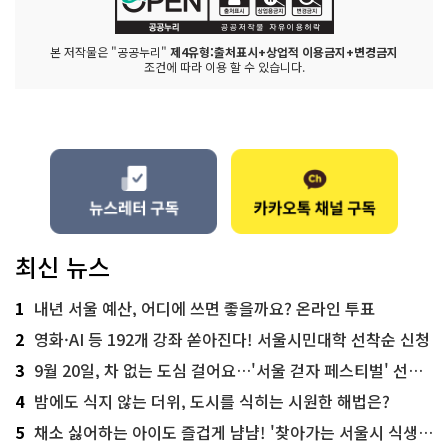
본 저작물은 "공공누리"
제4유형:출처표시+상업적 이용금지+변경금지
조건에 따라 이용 할 수 있습니다.
최신 뉴스
1
내년 서울 예산, 어디에 쓰면 좋을까요? 온라인 투표
2
영화·AI 등 192개 강좌 쏟아진다! 서울시민대학 선착순 신청
3
9월 20일, 차 없는 도심 걸어요…'서울 걷자 페스티벌' 선착순 5천명
4
밤에도 식지 않는 더위, 도시를 식히는 시원한 해법은?
5
채소 싫어하는 아이도 즐겁게 냠냠! '찾아가는 서울시 식생활 교육' 현장