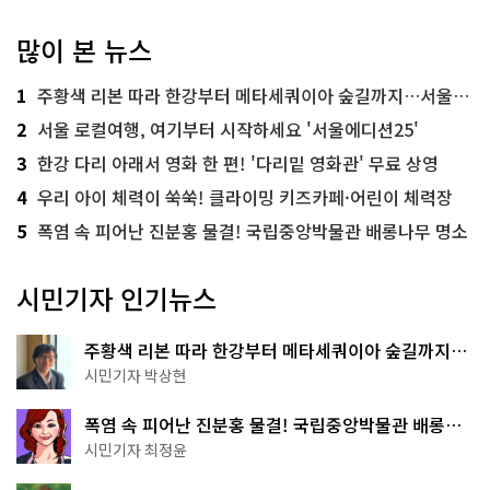
많이 본 뉴스
1
주황색 리본 따라 한강부터 메타세쿼이아 숲길까지…서울둘레길 15코스
2
서울 로컬여행, 여기부터 시작하세요 '서울에디션25'
3
한강 다리 아래서 영화 한 편! '다리밑 영화관' 무료 상영
4
우리 아이 체력이 쑥쑥! 클라이밍 키즈카페·어린이 체력장
5
폭염 속 피어난 진분홍 물결! 국립중앙박물관 배롱나무 명소
시민기자 인기뉴스
주황색 리본 따라 한강부터 메타세쿼이아 숲길까지…
서울둘레길 15코스
시민기자 박상현
폭염 속 피어난 진분홍 물결! 국립중앙박물관 배롱나
무 명소
시민기자 최정윤