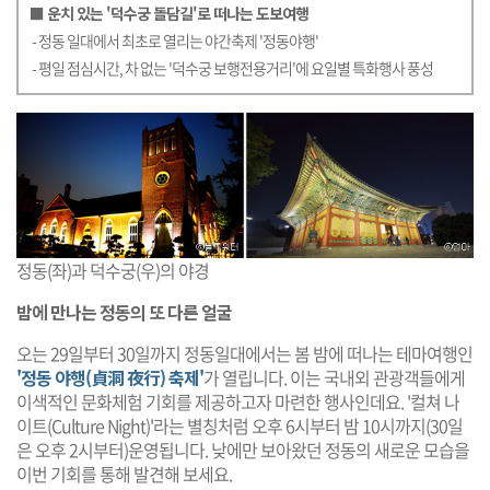
■ 운치 있는 '덕수궁 돌담길'로 떠나는 도보여행
- 정동 일대에서 최초로 열리는 야간축제 '정동야행'
- 평일 점심시간, 차 없는 '덕수궁 보행전용거리'에 요일별 특화행사 풍성
정동(좌)과 덕수궁(우)의 야경
밤에 만나는 정동의 또 다른 얼굴
오는 29일부터 30일까지 정동일대에서는 봄 밤에 떠나는 테마여행인
'정동 야행(貞洞 夜行) 축제'
가 열립니다. 이는 국내외 관광객들에게
이색적인 문화체험 기회를 제공하고자 마련한 행사인데요. '컬쳐 나
이트(Culture Night)'라는 별칭처럼 오후 6시부터 밤 10시까지(30일
은 오후 2시부터)운영됩니다. 낮에만 보아왔던 정동의 새로운 모습을
이번 기회를 통해 발견해 보세요.