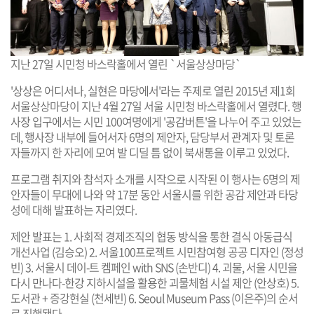
지난 27일 시민청 바스락홀에서 열린 `서울상상마당`
'상상은 어디서나, 실현은 마당에서'라는 주제로 열린 2015년 제1회
서울상상마당이 지난 4월 27일 서울 시민청 바스락홀에서 열렸다. 행
사장 입구에서는 시민 100여명에게 '공감버튼'을 나누어 주고 있었는
데, 행사장 내부에 들어서자 6명의 제안자, 담당부서 관계자 및 토론
자들까지 한 자리에 모여 발 디딜 틈 없이 북새통을 이루고 있었다.
프로그램 취지와 참석자 소개를 시작으로 시작된 이 행사는 6명의 제
안자들이 무대에 나와 약 17분 동안 서울시를 위한 공감 제안과 타당
성에 대해 발표하는 자리였다.
제안 발표는 1. 사회적 경제조직의 협동 방식을 통한 결식 아동급식
개선사업 (김승오) 2. 서울100프로젝트 시민참여형 공공 디자인 (정성
빈) 3. 서울시 데이-트 켐페인 with SNS (손반디) 4. 괴물, 서울 시민을
다시 만나다-한강 지하시설을 활용한 괴물체험 시설 제안 (안상호) 5.
도서관 + 증강현실 (천세빈) 6. Seoul Museum Pass (이은주)의 순서
로 진행됐다.