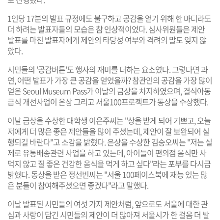
1인당 17분의 발표 규정에도 불구하고 공감을 얻기 위해 한 마디라도
더 하려는 발표자들의 모습은 참 인상적이었다. 심사위원들은 제안
발표를 마친 발표자에게 제안의 타당성 여부와 격려의 말도 잊지 않
았다.
시민들의 '공감버튼'도 행사의 재미를 더하는 요소였다. 그렇다면 과
연, 어떤 발표가 가장 큰 공감을 얻었을까? 참관인의 공감을 가장 많이
얻은 Seoul Museum Pass가 이날의 금상을 차지하였으며, 결식아동
급식 개선사업이 은상 그리고 서울100프로젝트가 동상을 수상했다.
이날 금상을 수상한 대학생 이은주씨는 "상을 받게 되어 기쁘고, 오늘
저에게 더 많은 좋은 제안들을 많이 주셨는데, 제안이 잘 보완되어 실
행되길 바란다"고 소감을 밝혔다. 은상을 수상한 김승오씨는 "저는 실
제로 유통배송관련 사업을 하고 있는데, 아이들이 편의점 음식만 사
먹지 않고 질 좋은 건강한 음식을 먹게 하고 싶다"라는 포부를 다시금
밝혔다. 동상을 받은 정선빈씨는 "서울 100페이스북에 재능 있는 많
은 분들이 참여해주셨으면 좋겠다"라고 말했다.
이날 발표된 시민들의 여섯 가지 제안처럼, 앞으로도 서울에 대한 관
심과 사랑이 담긴 시민들의 제안이 더 많아져 서울시가 한 걸음 더 발