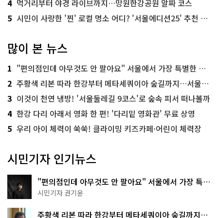
4
먹거리부터 야경 라이브까지…망원한강공원 알짜 코스
5
시민이 사랑한 '찐' 로컬 명소 어디? '서울에디션25' 추천 코스
많이 본 뉴스
1
"편의점인데 아무것도 안 팔아요" 서울에서 가장 특별한 편의점의 정체
2
주황색 리본 따라 한강부터 메타세쿼이아 숲길까지…서울둘레길 15코스
3
이것이 천연 냉방! '서울둘레길 9코스'로 숲속 피서 떠나볼까
4
한강 다리 아래서 영화 한 편! '다리밑 영화관' 무료 상영
5
우리 아이 체력이 쑥쑥! 클라이밍 키즈카페·어린이 체력장
시민기자 인기뉴스
"편의점인데 아무것도 안 팔아요" 서울에서 가장 특별
한 편의점의 정체
시민기자 권기윤
주황색 리본 따라 한강부터 메타세쿼이아 숲길까지…