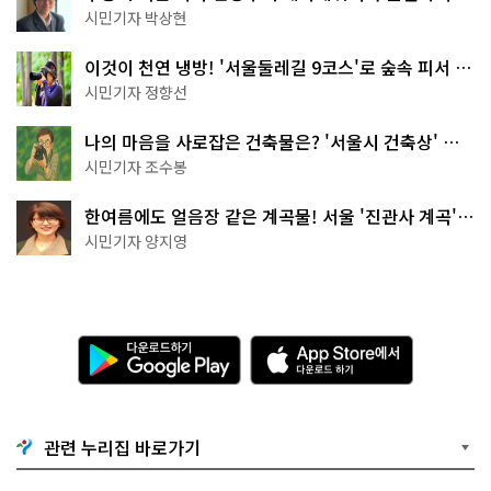
서울둘레길 15코스
시민기자 박상현
이것이 천연 냉방! '서울둘레길 9코스'로 숲속 피서 떠
나볼까
시민기자 정향선
나의 마음을 사로잡은 건축물은? '서울시 건축상' 수
상작 공개!
시민기자 조수봉
한여름에도 얼음장 같은 계곡물! 서울 '진관사 계곡'이
천국이네~
시민기자 양지영
다
A
운
p
로
p
드
S
하
t
기
o
관련 누리집 바로가기
G
r
o
e