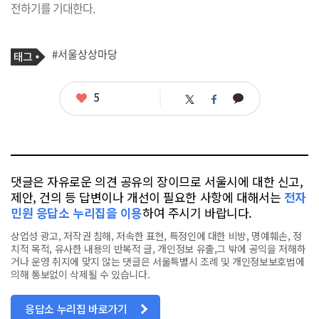
전하기를 기대한다.
기
태
#서울상상마당
사
그
관
련
태
좋
5
카
트
페
그
아
카
위
이
요
오
터
스
톡
북
댓글은 자유로운 의견 공유의 장이므로 서울시에 대한 신고,
제안, 건의 등 답변이나 개선이 필요한 사항에 대해서는
전자
민원 응답소 누리집을 이용
하여 주시기 바랍니다.
상업성 광고, 저작권 침해, 저속한 표현, 특정인에 대한 비방, 명예훼손, 정
치적 목적, 유사한 내용의 반복적 글, 개인정보 유출,그 밖에 공익을 저해하
거나 운영 취지에 맞지 않는 댓글은 서울특별시 조례 및 개인정보보호법에
의해 통보없이 삭제될 수 있습니다.
응답소 누리집 바로가기