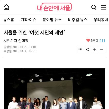
본
페
내
문
이
내
손
검
메
바
지
손
안
색
뉴
로
상
안
주
에
창
전
가
단
에
뉴스홈
기획·이슈
분야별 뉴스
비주얼 뉴스
우리동네
요
서
열
체
기
으
서
서
울
기
보
로
울
비
기
이
-
서울을 위한 ‘여섯 시민의 제안’
스
동
서
바
울
좋
시민기자 안미정
5
조회
911
로
시
아
가
대
발행일
2015.04.29. 14:01
요
기
페
S
글
글
표
수정일
2015.04.30. 09:10
이
N
자
자
소
지
S
크
크
통
U
공
기
기
포
R
유
크
작
털
L
하
게
게
복
기
변
변
사
경
경
하
하
기
기