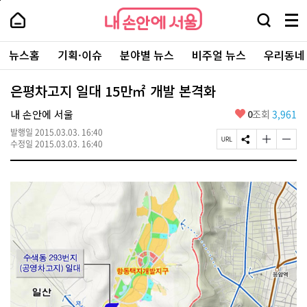
본
페
내
문
이
내
손
검
메
바
지
손
안
색
뉴
로
상
안
주
에
창
전
가
단
에
뉴스홈
기획·이슈
분야별 뉴스
비주얼 뉴스
우리동네
요
서
열
체
기
으
서
서
울
기
보
로
울
비
기
이
-
은평차고지 일대 15만㎡ 개발 본격화
스
동
서
바
울
좋
내 손안에 서울
0
조회
3,961
로
시
아
가
대
발행일
2015.03.03. 16:40
요
기
페
S
글
글
표
수정일
2015.03.03. 16:40
이
N
자
자
소
지
S
크
크
통
U
공
기
기
포
R
유
크
작
털
L
하
게
게
복
기
변
변
사
경
경
하
하
기
기