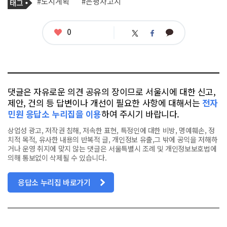
태
#도시계획
#은평차고지
사
그
관
련
태
좋
0
카
트
페
그
아
카
위
이
요
오
터
스
톡
북
댓글은 자유로운 의견 공유의 장이므로 서울시에 대한 신고,
제안, 건의 등 답변이나 개선이 필요한 사항에 대해서는
전자
민원 응답소 누리집을 이용
하여 주시기 바랍니다.
상업성 광고, 저작권 침해, 저속한 표현, 특정인에 대한 비방, 명예훼손, 정
치적 목적, 유사한 내용의 반복적 글, 개인정보 유출,그 밖에 공익을 저해하
거나 운영 취지에 맞지 않는 댓글은 서울특별시 조례 및 개인정보보호법에
의해 통보없이 삭제될 수 있습니다.
응답소 누리집 바로가기