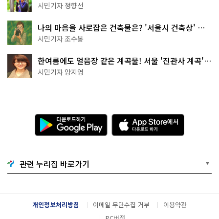
나볼까
시민기자 정향선
나의 마음을 사로잡은 건축물은? '서울시 건축상' 수
상작 공개!
시민기자 조수봉
한여름에도 얼음장 같은 계곡물! 서울 '진관사 계곡'이
천국이네~
시민기자 양지영
다
A
운
p
로
p
드
S
하
t
기
o
관련 누리집 바로가기
G
r
o
e
o
에
g
서
l
다
개인정보처리방침
이메일 무단수집 거부
이용약관
e
운
P
로
PC버전