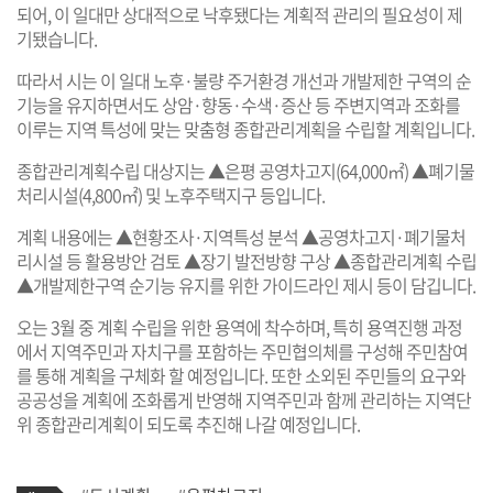
되어, 이 일대만 상대적으로 낙후됐다는 계획적 관리의 필요성이 제
기됐습니다.
따라서 시는 이 일대 노후·불량 주거환경 개선과 개발제한 구역의 순
기능을 유지하면서도 상암·향동·수색·증산 등 주변지역과 조화를
이루는 지역 특성에 맞는 맞춤형 종합관리계획을 수립할 계획입니다.
종합관리계획수립 대상지는 ▲은평 공영차고지(64,000㎡) ▲폐기물
처리시설(4,800㎡) 및 노후주택지구 등입니다.
계획 내용에는 ▲현황조사·지역특성 분석 ▲공영차고지·폐기물처
리시설 등 활용방안 검토 ▲장기 발전방향 구상 ▲종합관리계획 수립
▲개발제한구역 순기능 유지를 위한 가이드라인 제시 등이 담깁니다.
오는 3월 중 계획 수립을 위한 용역에 착수하며, 특히 용역진행 과정
에서 지역주민과 자치구를 포함하는 주민협의체를 구성해 주민참여
를 통해 계획을 구체화 할 예정입니다. 또한 소외된 주민들의 요구와
공공성을 계획에 조화롭게 반영해 지역주민과 함께 관리하는 지역단
위 종합관리계획이 되도록 추진해 나갈 예정입니다.
기