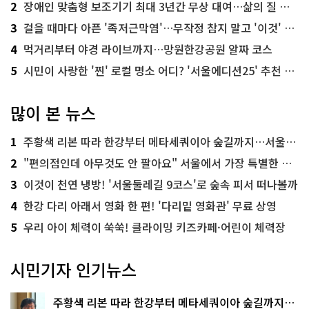
2
장애인 맞춤형 보조기기 최대 3년간 무상 대여…삶의 질 높인다
3
걸을 때마다 아픈 '족저근막염'…무작정 참지 말고 '이것' 해보세요!
4
먹거리부터 야경 라이브까지…망원한강공원 알짜 코스
5
시민이 사랑한 '찐' 로컬 명소 어디? '서울에디션25' 추천 코스
많이 본 뉴스
1
주황색 리본 따라 한강부터 메타세쿼이아 숲길까지…서울둘레길 15코스
2
"편의점인데 아무것도 안 팔아요" 서울에서 가장 특별한 편의점의 정체
3
이것이 천연 냉방! '서울둘레길 9코스'로 숲속 피서 떠나볼까
4
한강 다리 아래서 영화 한 편! '다리밑 영화관' 무료 상영
5
우리 아이 체력이 쑥쑥! 클라이밍 키즈카페·어린이 체력장
시민기자 인기뉴스
주황색 리본 따라 한강부터 메타세쿼이아 숲길까지…