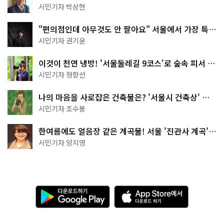
서울둘레길 15코스
시민기자 박상현
"편의점인데 아무것도 안 팔아요" 서울에서 가장 특별
한 편의점의 정체
시민기자 권기윤
이것이 천연 냉방! '서울둘레길 9코스'로 숲속 피서 떠
나볼까
시민기자 정향선
나의 마음을 사로잡은 건축물은? '서울시 건축상' 수
상작 공개!
시민기자 조수봉
한여름에도 얼음장 같은 계곡물! 서울 '진관사 계곡'이
천국이네~
시민기자 양지영
다
A
운
p
로
p
드
S
하
t