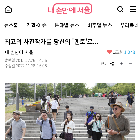
본
페
내
문
이
내
손
검
메
바
지
손
안
색
뉴
로
상
안
주
에
창
전
가
단
에
뉴스홈
기획·이슈
분야별 뉴스
비주얼 뉴스
우리동네
요
서
열
체
기
으
서
서
울
기
보
로
울
비
기
이
-
최고의 사진작가를 당신의 '멘토'로...
스
동
서
바
울
좋
내 손안에 서울
1
조회
1,243
로
시
아
가
대
발행일
2015.02.26. 14:56
요
기
페
S
글
글
표
수정일
2022.11.28. 16:08
이
N
자
자
소
지
S
크
크
통
U
공
기
기
포
R
유
크
작
털
L
하
게
게
복
기
변
변
사
경
경
하
하
기
기