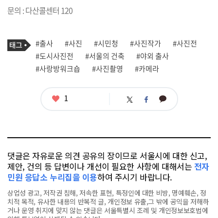
문의 : 다산콜센터 120
기
태
#출사
#사진
#시민청
#사진작가
#사진전
사
그
관
#도시사진전
#서울의 건축
#야외 출사
련
#사랑방워크숍
#사진촬영
#카메라
태
그
좋
1
카
트
페
아
카
위
이
요
오
터
스
톡
북
댓글은 자유로운 의견 공유의 장이므로 서울시에 대한 신고,
제안, 건의 등 답변이나 개선이 필요한 사항에 대해서는
전자
민원 응답소 누리집을 이용
하여 주시기 바랍니다.
상업성 광고, 저작권 침해, 저속한 표현, 특정인에 대한 비방, 명예훼손, 정
치적 목적, 유사한 내용의 반복적 글, 개인정보 유출,그 밖에 공익을 저해하
거나 운영 취지에 맞지 않는 댓글은 서울특별시 조례 및 개인정보보호법에