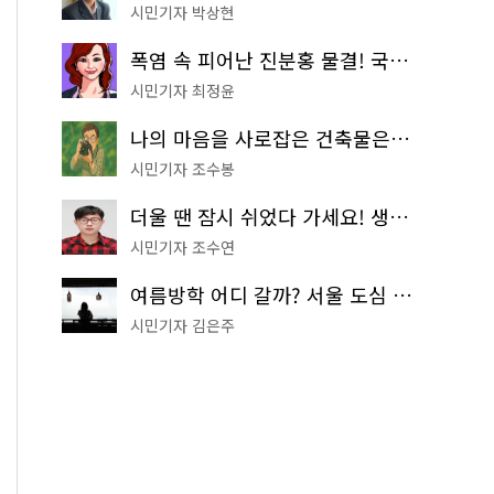
시민기자 박상현
폭염 속 피어난 진분홍 물결! 국립중앙박물관 배롱나무 명소
시민기자 최정윤
나의 마음을 사로잡은 건축물은? '서울시 건축상' 수상작 공개!
시민기자 조수봉
더울 땐 잠시 쉬었다 가세요! 생수 냉장고부터 해피소·무더위쉼터까지
시민기자 조수연
여름방학 어디 갈까? 서울 도심 무료 실내 여행 코스 추천
시민기자 김은주