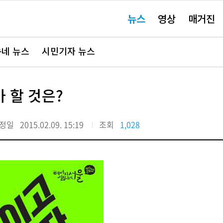
주
뉴스
영상
매거진
요
서
비
스
바
네 뉴스
시민기자 뉴스
로
가
기"
 할 것은?
정일
2015.02.09. 15:19
조회
1,028