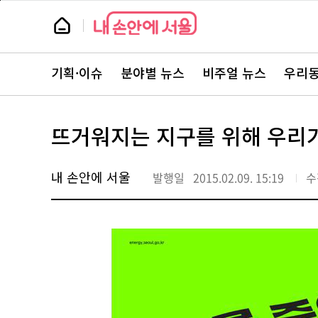
본
페
문
이
뉴
바
지
스
로
상
룸
가
단
뉴
기
으
스
로
기획·이슈
분야별 뉴스
비주얼 뉴스
우리동
주
이
요
동
서
비
스
뜨거워지는 지구를 위해 우리가
바
로
가
기
내 손안에 서울
발행일
2015.02.09. 15:19
수