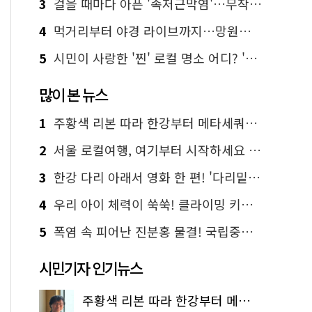
3
걸을 때마다 아픈 '족저근막염'…무작정 참지 말고 '이것' 해보세요!
4
먹거리부터 야경 라이브까지…망원한강공원 알짜 코스
5
시민이 사랑한 '찐' 로컬 명소 어디? '서울에디션25' 추천 코스
많이 본 뉴스
1
주황색 리본 따라 한강부터 메타세쿼이아 숲길까지…서울둘레길 15코스
2
서울 로컬여행, 여기부터 시작하세요 '서울에디션25'
3
한강 다리 아래서 영화 한 편! '다리밑 영화관' 무료 상영
4
우리 아이 체력이 쑥쑥! 클라이밍 키즈카페·어린이 체력장
5
폭염 속 피어난 진분홍 물결! 국립중앙박물관 배롱나무 명소
시민기자 인기뉴스
주황색 리본 따라 한강부터 메타세쿼이아 숲길까지…서울둘레길 15코스