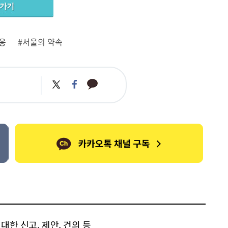
응
#서울의 약속
카
트
페
카
위
이
오
터
스
톡
북
한 신고, 제안, 건의 등