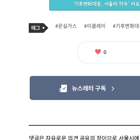
기
태
#온실가스
#이클레이
#기후변화대
사
그
관
련
태
그
좋
0
아
요
댓글은 자유로운 의견 공유의 장이므로 서울시에 대