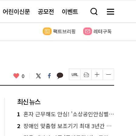
어린이신문
공모전
이벤트
검
메
색
뉴
창
전
열
체
팩트브리핑
레터구독
기
보
기
카
좋
트
페
0
페
인
글
글
카
위
이
아
이
쇄
자
자
오
터
스
요
지
하
크
크
톡
북
U
기
기
기
R
새
크
작
L
창
게
게
최신 뉴스
복
열
변
변
사
림
경
경
하
하
1
혼자 근무해도 안심! '소상공인안심벨' 신청하세요
기
기
2
장애인 맞춤형 보조기기 최대 3년간 무상 대여…삶의 질 높인다