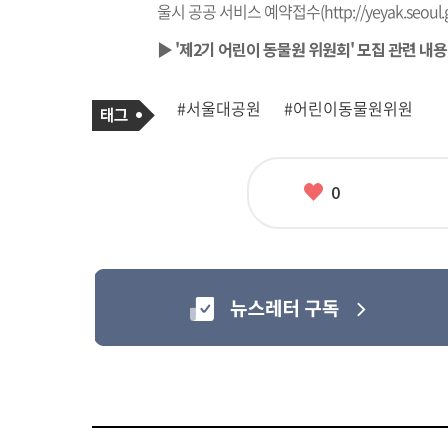
울시 공공 서비스 예약접수(
http://yeyak.seoul.
▶
'제2기 어린이 동물원 위원회' 모집 관련 내용
기
태
#서울대공원
#어린이동물원위원
사
그
관
련
태
그
좋
0
아
요