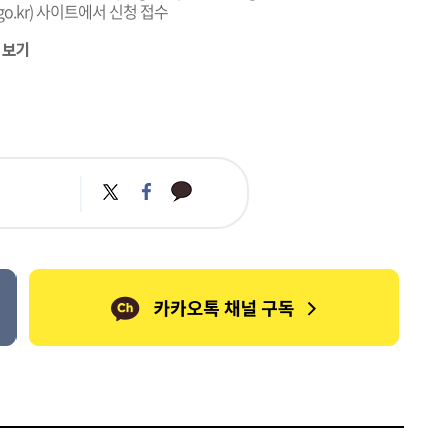
go.kr
) 사이트에서 신청 접수
 보기
카
트
페
카
위
이
오
터
스
톡
북