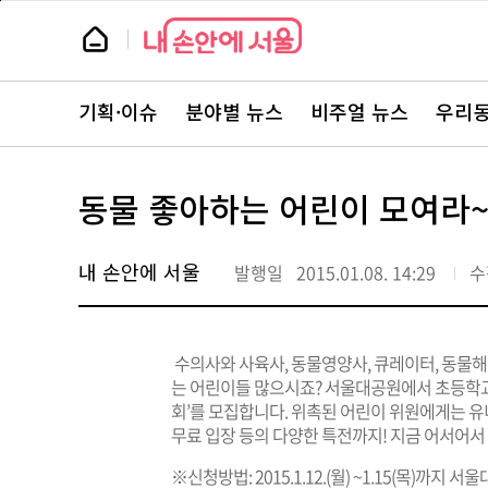
본
페
문
이
뉴
바
지
스
로
상
룸
가
단
뉴
기
으
스
로
기획·이슈
분야별 뉴스
비주얼 뉴스
우리동
주
이
요
동
서
비
스
동물 좋아하는 어린이 모여라
바
로
가
기
내 손안에 서울
발행일
2015.01.08. 14:29
수
수의사와 사육사, 동물영양사, 큐레이터, 동물해
는 어린이들 많으시죠? 서울대공원에서 초등학교 
회’를 모집합니다. 위촉된 어린이 위원에게는 
무료 입장 등의 다양한 특전까지! 지금 어서어서
※신청방법: 2015.1.12.(월) ~1.15(목)까지 