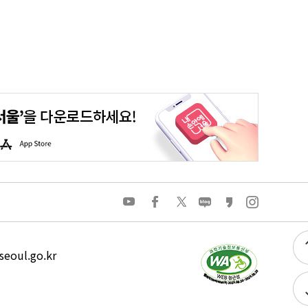
평생학습포털
청년포털
대기환경정보
에코마일리지
A
p
p
S
t
o
유
페
트
네
카
인
r
튜
이
위
이
카
스
e
브
스
터
버
오
타
북
블
스
그
로
토
램
그
리
eoul.go.kr