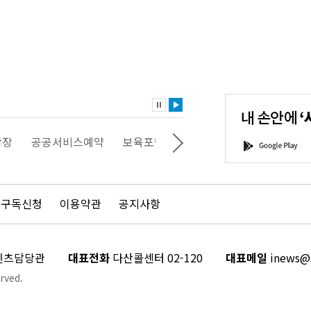
내
손
안
에
'서
광장
공공서비스예약
보육포털
일자리포털
문화포털
G
울'을
o
다
o
운
g
로
l
드
e
 구독신청
이용약관
공지사항
하
P
세
l
요!
a
y
콘텐츠담당관
대표전화
다산콜센터 02-120
대표메일
inews@s
rved.