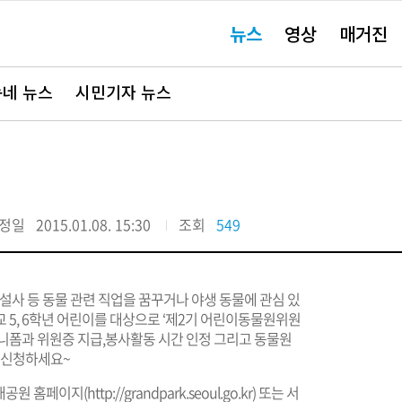
주
뉴스
영상
매거진
요
서
비
스
바
네 뉴스
시민기자 뉴스
로
가
기"
~
정일
2015.01.08. 15:30
조회
549
설사 등 동물 관련 직업을 꿈꾸거나 야생 동물에 관심 있
5, 6학년 어린이를 대상으로 ‘제2기 어린이동물원위원
유니폼과 위원증 지급,봉사활동 시간 인정 그리고 동물원
 신청하세요~
서울대공원 홈페이지(
http://grandpark.seoul.go.kr
) 또는 서