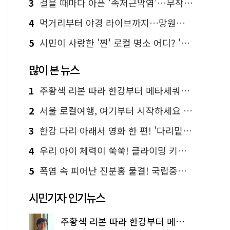
3
걸을 때마다 아픈 '족저근막염'…무작정 참지 말고 '이것' 해보세요!
4
먹거리부터 야경 라이브까지…망원한강공원 알짜 코스
5
시민이 사랑한 '찐' 로컬 명소 어디? '서울에디션25' 추천 코스
많이 본 뉴스
1
주황색 리본 따라 한강부터 메타세쿼이아 숲길까지…서울둘레길 15코스
2
서울 로컬여행, 여기부터 시작하세요 '서울에디션25'
3
한강 다리 아래서 영화 한 편! '다리밑 영화관' 무료 상영
4
우리 아이 체력이 쑥쑥! 클라이밍 키즈카페·어린이 체력장
5
폭염 속 피어난 진분홍 물결! 국립중앙박물관 배롱나무 명소
시민기자 인기뉴스
주황색 리본 따라 한강부터 메타세쿼이아 숲길까지…서울둘레길 15코스