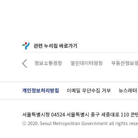
관련 누리집 바로가기
상상대로 서울
정보소통광장
열린데이터광장
부동산정보
개인정보처리방침
이메일 무단수집 거부
뉴스레터
서울특별시청 04524 서울특별시 중구 세종대로 110 
ⓒ 2020. Seoul Metropolitan Government all rights rese