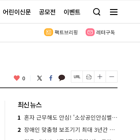
어린이신문
공모전
이벤트
검
메
색
뉴
창
전
열
체
팩트브리핑
레터구독
기
보
기
카
좋
트
페
0
페
인
글
글
카
위
이
아
이
쇄
자
자
오
터
스
요
지
하
크
크
톡
북
U
기
기
기
R
새
크
작
L
창
게
게
최신 뉴스
복
열
변
변
사
림
경
경
하
하
1
혼자 근무해도 안심! '소상공인안심벨' 신청하세요
기
기
2
장애인 맞춤형 보조기기 최대 3년간 무상 대여…삶의 질 높인다