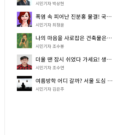
시민기자 박상현
폭염 속 피어난 진분홍 물결! 국립중앙박물관 배롱나무 명소
시민기자 최정윤
나의 마음을 사로잡은 건축물은? '서울시 건축상' 수상작 공개!
시민기자 조수봉
더울 땐 잠시 쉬었다 가세요! 생수 냉장고부터 해피소·무더위쉼터까지
시민기자 조수연
여름방학 어디 갈까? 서울 도심 무료 실내 여행 코스 추천
시민기자 김은주