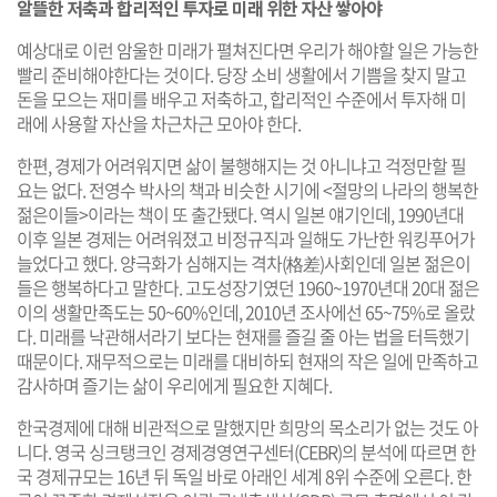
알뜰한 저축과 합리적인 투자로 미래 위한 자산 쌓아야
예상대로 이런 암울한 미래가 펼쳐진다면 우리가 해야할 일은 가능한
빨리 준비해야한다는 것이다. 당장 소비 생활에서 기쁨을 찾지 말고
돈을 모으는 재미를 배우고 저축하고, 합리적인 수준에서 투자해 미
래에 사용할 자산을 차근차근 모아야 한다.
한편, 경제가 어려워지면 삶이 불행해지는 것 아니냐고 걱정만할 필
요는 없다. 전영수 박사의 책과 비슷한 시기에 <절망의 나라의 행복한
젊은이들>이라는 책이 또 출간됐다. 역시 일본 얘기인데, 1990년대
이후 일본 경제는 어려워졌고 비정규직과 일해도 가난한 워킹푸어가
늘었다고 했다. 양극화가 심해지는 격차(格差)사회인데 일본 젊은이
들은 행복하다고 말한다. 고도성장기였던 1960~1970년대 20대 젊은
이의 생활만족도는 50~60%인데, 2010년 조사에선 65~75%로 올랐
다. 미래를 낙관해서라기 보다는 현재를 즐길 줄 아는 법을 터득했기
때문이다. 재무적으로는 미래를 대비하되 현재의 작은 일에 만족하고
감사하며 즐기는 삶이 우리에게 필요한 지혜다.
한국경제에 대해 비관적으로 말했지만 희망의 목소리가 없는 것도 아
니다. 영국 싱크탱크인 경제경영연구센터(CEBR)의 분석에 따르면 한
국 경제규모는 16년 뒤 독일 바로 아래인 세계 8위 수준에 오른다. 한