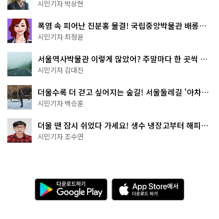
서울둘레길 15코스
시민기자 박상현
폭염 속 피어난 진분홍 물결! 국립중앙박물관 배롱나
무 명소
시민기자 최정윤
서울역사박물관 이렇게 많았어? 주말마다 한 곳씩 떠
나는 역사 산책
시민기자 김대진
더울수록 더 걷고 싶어지는 숲길! 서울둘레길 '아차산
코스'
시민기자 백승훈
더울 땐 잠시 쉬었다 가세요! 생수 냉장고부터 해피소
·무더위쉼터까지
시민기자 조수연
다
A
운
p
로
p
드
S
하
t