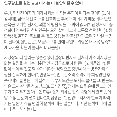
인구감소로 실업 늘고 미래는 더 불안해질 수 있어
우선, 힘세진 여자가 미래사회를 바꾸는 주역이 된다는 것이다(1. 여
성시대). 남아 대신 여아를 선호하는 추세가 이어지기 때문이다. 반면
근육을 포기한 남자는 외롭게 밥을 먹을 수 밖에 없다(2. 남성거세). 중
성화에 익숙해진 청년인구는 오직 살아내고자 고독을 선택한다(3. 생
활독신). 일자리 축소로 돈 없고 꿈 없는 감축성장이 오며 가난은 숙명
이 된다(4. 실업빈곤). 오늘도 모를 판에 내일의 위험은 더더욱 냉혹하
게 다가올 확률이 높다(5. 미래불안).
저성장의 피 말리는 생존경쟁이 일상다반사로 펼쳐지며 소비시장은
없는 살림을 축내는 착취적인 시장구조로 재편된다(6. 비용압박). 돈
없이는 아무 것도 할 수가 없다는 경험으로 청년세대는 방관자적 입
장을 선택하게 한다(7. 인생득도). 인구감소의 주역이자 희생양인 후
속세대의 불행은 무차별적이다. 부자노인은 도시로 몰려들고, 빈곤노
인은 도시추방을 선고받고(8. 도시집중), 정치는 표를 손에 쥔 노인인
구가 좌지우지한다(노인표류). 살기 위해선 일의 숙명에서 결코 벗어
날 수 없는 삶이 펼쳐진다(10. 평생근로). 전영수 박사가 한국이 따라
가는 일본 사례를 면밀히 분석해 내린 결론이다. 이런 분석에 대해 얼
마나 동의하시는지...