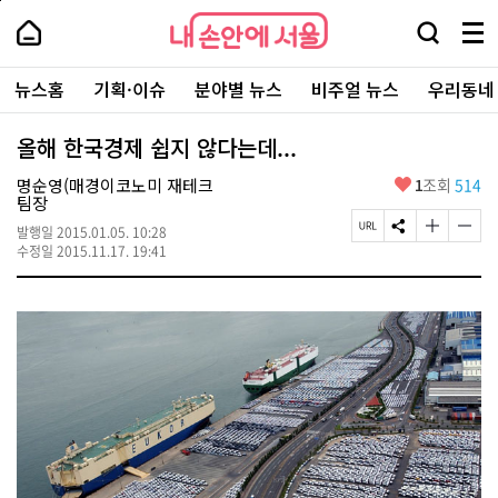
본
페
내
문
이
내
손
검
메
바
지
손
안
색
뉴
로
상
안
주
에
창
전
가
단
에
뉴스홈
기획·이슈
분야별 뉴스
비주얼 뉴스
우리동네
요
서
열
체
기
으
서
서
울
기
보
로
울
비
기
이
-
올해 한국경제 쉽지 않다는데...
스
동
서
바
울
좋
명순영(매경이코노미 재테크
1
조회
514
로
시
아
팀장
가
대
요
기
페
S
글
글
표
발행일
2015.01.05. 10:28
이
N
자
자
소
수정일
2015.11.17. 19:41
지
S
크
크
통
U
공
기
기
포
R
유
크
작
털
L
하
게
게
복
기
변
변
사
경
경
하
하
기
기