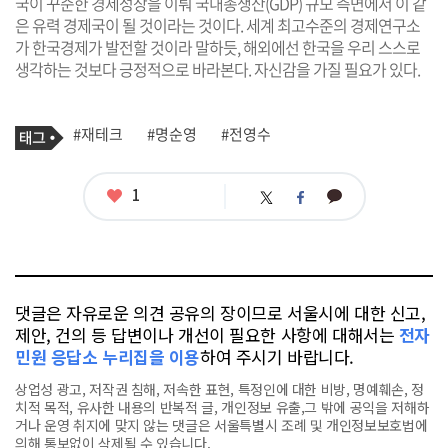
국이 꾸준한 경제성장을 이뤄 국내총생산(GDP) 규모 측면에서 이 같
은 유력 경제국이 될 것이라는 것이다. 세계 최고수준의 경제연구소
가 한국경제가 발전할 것이라 말하듯, 해외에선 한국을 우리 스스로
생각하는 것보다 긍정적으로 바라본다. 자신감을 가질 필요가 있다.
기
태
#재테크
#명순영
#전영수
사
그
관
련
태
좋
1
카
트
페
그
아
카
위
이
요
오
터
스
톡
북
댓글은 자유로운 의견 공유의 장이므로 서울시에 대한 신고,
제안, 건의 등 답변이나 개선이 필요한 사항에 대해서는
전자
민원 응답소 누리집을 이용
하여 주시기 바랍니다.
상업성 광고, 저작권 침해, 저속한 표현, 특정인에 대한 비방, 명예훼손, 정
치적 목적, 유사한 내용의 반복적 글, 개인정보 유출,그 밖에 공익을 저해하
거나 운영 취지에 맞지 않는 댓글은 서울특별시 조례 및 개인정보보호법에
의해 통보없이 삭제될 수 있습니다.