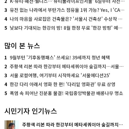
2
K-뷰티·패션·웰니스…'뷰티풀라이프인서울' 6일부터 사전 예약
3
유전 없는 나라에서 부탄가스 점유율 1위 가능? Yes, I 'CAN'
4
나의 마음을 사로잡은 건축물은? '서울시 건축상' 수상작 공개!
5
낮보다 기대되는 한강의 밤! 8월 한정 무료 '한강 밤핑' 예약은?
많이 본 뉴스
1
9월부턴 '기후동행패스' 쓰세요! 39세까지 청년 혜택
2
주황색 리본 따라 한강부터 메타세쿼이아 숲길까지…서울둘레길 15코스
3
서울 로컬여행, 여기부터 시작하세요 '서울에디션25'
4
한강 다리 아래서 영화 한 편! '다리밑 영화관' 무료 상영
5
폭염 속 피어난 진분홍 물결! 국립중앙박물관 배롱나무 명소
시민기자 인기뉴스
주황색 리본 따라 한강부터 메타세쿼이아 숲길까지…