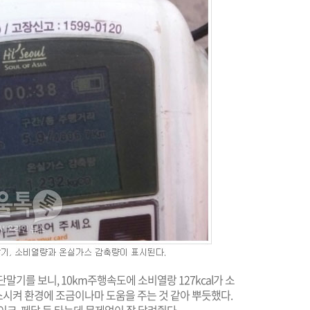
말기를 보니, 10km주행속도에 소비열랑 127kcal가 소
시켜 환경에 조금이나마 도움을 주는 것 같아 뿌듯했다.