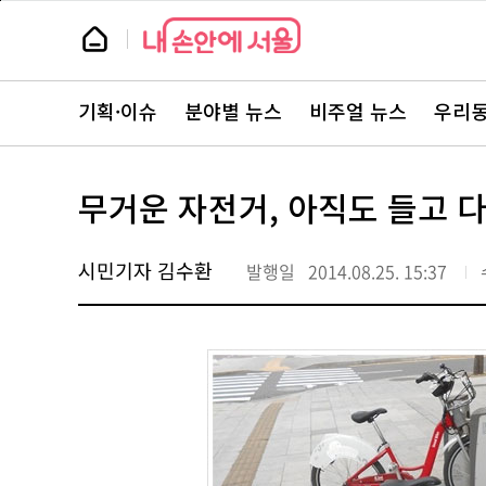
본
페
문
이
뉴
바
지
스
로
상
룸
가
단
뉴
기
으
스
로
기획·이슈
분야별 뉴스
비주얼 뉴스
우리동
주
이
요
동
서
비
스
무거운 자전거, 아직도 들고 
바
로
가
기
시민기자 김수환
발행일
2014.08.25. 15:37