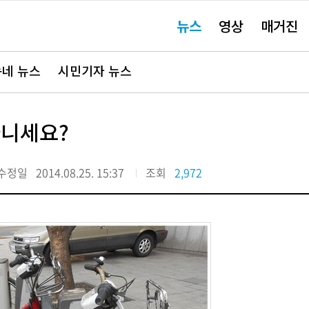
주
뉴스
영상
매거진
요
서
비
스
바
네 뉴스
시민기자 뉴스
로
가
기"
다니세요?
수정일
2014.08.25. 15:37
조회
2,972