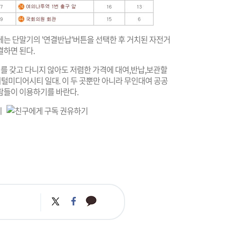
에는 단말기의 '연결반납'버튼을 선택한 후 거치된 자전거
결하면 된다.
 갖고 다니지 않아도 저렴한 가격에 대여,반납,보관할
지털미디어시티 일대. 이 두 곳뿐만 아니라 무인대여 공공
람들이 이용하기를 바란다.
카
트
페
카
위
이
오
터
스
톡
북