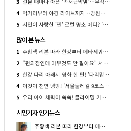
3
걸을 때마다 아픈 '족저근막염'…무작정 참지 말고 '이것' 해보세요!
4
먹거리부터 야경 라이브까지…망원한강공원 알짜 코스
5
시민이 사랑한 '찐' 로컬 명소 어디? '서울에디션25' 추천 코스
많이 본 뉴스
1
주황색 리본 따라 한강부터 메타세쿼이아 숲길까지…서울둘레길 15코스
2
"편의점인데 아무것도 안 팔아요" 서울에서 가장 특별한 편의점의 정체
3
한강 다리 아래서 영화 한 편! '다리밑 영화관' 무료 상영
4
이것이 천연 냉방! '서울둘레길 9코스'로 숲속 피서 떠나볼까
5
우리 아이 체력이 쑥쑥! 클라이밍 키즈카페·어린이 체력장
시민기자 인기뉴스
주황색 리본 따라 한강부터 메타세쿼이아 숲길까지…서울둘레길 15코스