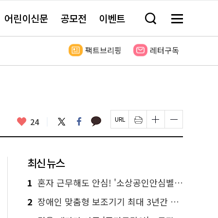
어린이신문
공모전
이벤트
검
메
색
뉴
창
전
열
체
팩트브리핑
레터구독
기
보
기
카
좋
트
페
24
페
인
글
글
카
위
이
아
이
쇄
자
자
오
터
스
요
지
하
크
크
톡
북
U
기
기
기
R
새
크
작
L
창
게
게
최신 뉴스
복
열
변
변
사
림
경
경
하
하
1
혼자 근무해도 안심! '소상공인안심벨' 신청하세요
기
기
2
장애인 맞춤형 보조기기 최대 3년간 무상 대여…삶의 질 높인다