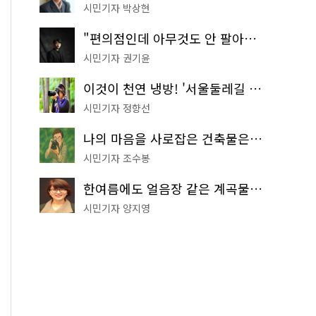
시민기자 박상현
"편의점인데 아무것도 안 팔아요" 서울에서 가장 특별한 편의점의 정체
시민기자 권기윤
이것이 천연 냉방! '서울둘레길 9코스'로 숲속 피서 떠나볼까
시민기자 정향선
나의 마음을 사로잡은 건축물은? '서울시 건축상' 수상작 공개!
시민기자 조수봉
한여름에도 얼음장 같은 계곡물! 서울 '진관사 계곡'이 천국이네~
시민기자 양지영