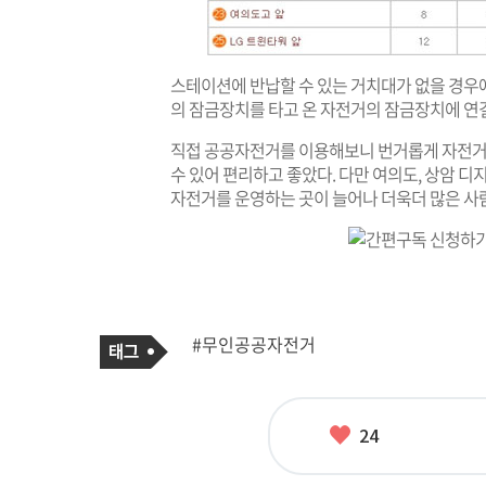
스테이션에 반납할 수 있는 거치대가 없을 경우
의 잠금장치를 타고 온 자전거의 잠금장치에 연
직접 공공자전거를 이용해보니 번거롭게 자전거를
수 있어 편리하고 좋았다. 다만 여의도, 상암 디
자전거를 운영하는 곳이 늘어나 더욱더 많은 사
기
태
#무인공공자전거
사
그
관
련
태
그
좋
24
아
요