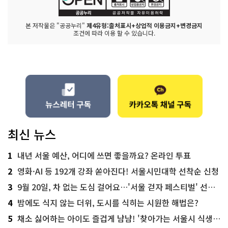
본 저작물은 "공공누리"
제4유형:출처표시+상업적 이용금지+변경금지
조건에 따라 이용 할 수 있습니다.
최신 뉴스
1
내년 서울 예산, 어디에 쓰면 좋을까요? 온라인 투표
2
영화·AI 등 192개 강좌 쏟아진다! 서울시민대학 선착순 신청
3
9월 20일, 차 없는 도심 걸어요…'서울 걷자 페스티벌' 선착순 5천명
4
밤에도 식지 않는 더위, 도시를 식히는 시원한 해법은?
5
채소 싫어하는 아이도 즐겁게 냠냠! '찾아가는 서울시 식생활 교육' 현장