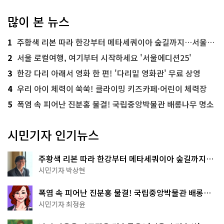
많이 본 뉴스
1
주황색 리본 따라 한강부터 메타세쿼이아 숲길까지…서울둘레길 15코스
2
서울 로컬여행, 여기부터 시작하세요 '서울에디션25'
3
한강 다리 아래서 영화 한 편! '다리밑 영화관' 무료 상영
4
우리 아이 체력이 쑥쑥! 클라이밍 키즈카페·어린이 체력장
5
폭염 속 피어난 진분홍 물결! 국립중앙박물관 배롱나무 명소
시민기자 인기뉴스
주황색 리본 따라 한강부터 메타세쿼이아 숲길까지…
서울둘레길 15코스
시민기자 박상현
폭염 속 피어난 진분홍 물결! 국립중앙박물관 배롱나
무 명소
시민기자 최정윤