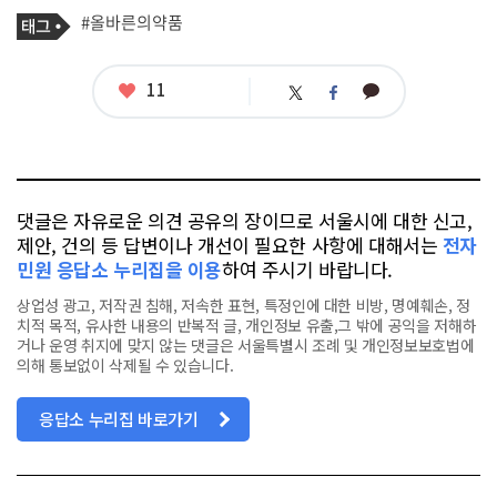
기
태
#올바른의약품
사
그
관
련
태
좋
11
카
트
페
그
아
카
위
이
요
오
터
스
톡
북
댓글은 자유로운 의견 공유의 장이므로 서울시에 대한 신고,
제안, 건의 등 답변이나 개선이 필요한 사항에 대해서는
전자
민원 응답소 누리집을 이용
하여 주시기 바랍니다.
상업성 광고, 저작권 침해, 저속한 표현, 특정인에 대한 비방, 명예훼손, 정
치적 목적, 유사한 내용의 반복적 글, 개인정보 유출,그 밖에 공익을 저해하
거나 운영 취지에 맞지 않는 댓글은 서울특별시 조례 및 개인정보보호법에
의해 통보없이 삭제될 수 있습니다.
응답소 누리집 바로가기