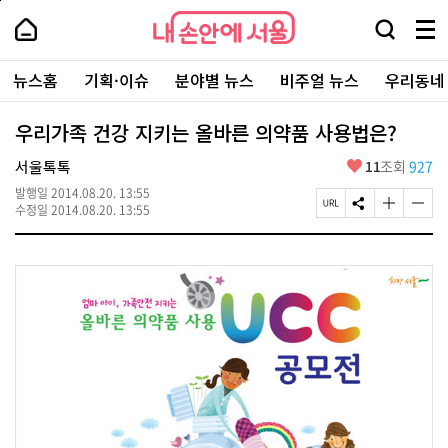
본
페
내
문
이
내
손
검
메
바
지
손
안
색
뉴
로
상
안
주
에
창
전
가
단
에
뉴스홈
기획·이슈
분야별 뉴스
비주얼 뉴스
우리동네
요
서
열
체
기
으
서
서
울
기
보
로
울
비
기
이
-
우리가족 건강 지키는 올바른 의약품 사용법은?
스
동
서
바
울
좋
서울톡톡
11
조회
927
로
시
아
가
대
발행일
2014.08.20. 13:55
요
기
페
S
글
글
표
수정일
2014.08.20. 13:55
이
N
자
자
소
지
S
크
크
통
U
공
기
기
포
R
유
크
작
털
L
하
게
게
복
기
변
변
사
경
경
하
하
기
기