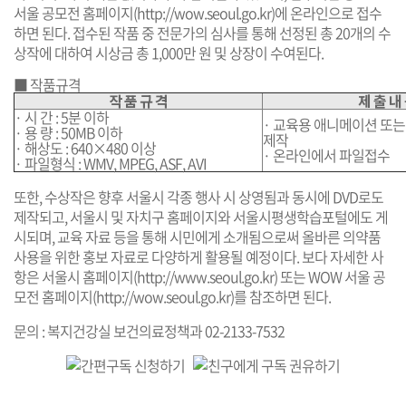
서울 공모전 홈페이지(
http://wow.seoul.go.kr
)에 온라인으로 접수
하면 된다. 접수된 작품 중 전문가의 심사를 통해 선정된 총 20개의 수
상작에 대하여 시상금 총 1,000만 원 및 상장이 수여된다.
■ 작품규격
작 품 규 격
제 출 내
· 시 간 : 5분 이하
· 교육용 애니메이션 또는
· 용 량 : 50MB 이하
제작
· 해상도 : 640×480 이상
· 온라인에서 파일접수
· 파일형식 : WMV, MPEG, ASF, AVI
또한, 수상작은 향후 서울시 각종 행사 시 상영됨과 동시에 DVD로도
제작되고, 서울시 및 자치구 홈페이지와 서울시평생학습포털에도 게
시되며, 교육 자료 등을 통해 시민에게 소개됨으로써 올바른 의약품
사용을 위한 홍보 자료로 다양하게 활용될 예정이다. 보다 자세한 사
항은 서울시 홈페이지(
http://www.seoul.go.kr
) 또는 WOW 서울 공
모전 홈페이지(
http://wow.seoul.go.kr
)를 참조하면 된다.
문의 : 복지건강실 보건의료정책과 02-2133-7532