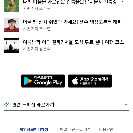
나의 마음을 사로잡은 건축물은? '서울시 건축상' 수
상작 공개!
시민기자 조수봉
더울 땐 잠시 쉬었다 가세요! 생수 냉장고부터 해피소
·무더위쉼터까지
시민기자 조수연
여름방학 어디 갈까? 서울 도심 무료 실내 여행 코스
추천
시민기자 김은주
다
A
운
p
로
p
드
S
하
t
기
o
관련 누리집 바로가기
G
r
o
e
o
에
g
서
l
다
개인정보처리방침
이메일 무단수집 거부
이용약관
e
운