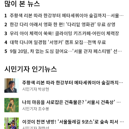
많이 본 뉴스
1
주황색 리본 따라 한강부터 메타세쿼이아 숲길까지…서울둘레길 15코스
2
한강 다리 아래서 영화 한 편! '다리밑 영화관' 무료 상영
3
우리 아이 체력이 쑥쑥! 클라이밍 키즈카페·어린이 체력장
4
대학 다니며 일경험 '서영커' 캠프 모집…전액 무료
5
9월 20일, 차 없는 도심 걸어요…'서울 걷자 페스티벌' 선착순 5천명
시민기자 인기뉴스
주황색 리본 따라 한강부터 메타세쿼이아 숲길까지…
서울둘레길 15코스
시민기자 박상현
나의 마음을 사로잡은 건축물은? '서울시 건축상' 수
상작 공개!
시민기자 조수봉
이것이 천연 냉방! '서울둘레길 9코스'로 숲속 피서 떠
나볼까
시민기자 정향선