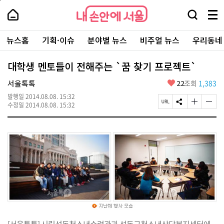
본
페
내
문
이
내
손
검
메
바
지
손
안
색
뉴
로
상
안
주
에
창
전
가
단
에
뉴스홈
기획·이슈
분야별 뉴스
비주얼 뉴스
우리동네
요
서
열
체
기
으
서
서
울
기
보
로
울
비
기
이
-
대학생 멘토들이 전해주는 `꿈 찾기 프로젝트`
스
동
서
바
울
좋
서울톡톡
22
조회
1,383
로
시
아
가
대
발행일
2014.08.08. 15:32
요
기
페
S
글
글
표
수정일
2014.08.08. 15:32
이
N
자
자
소
지
S
크
크
통
U
공
기
기
포
R
유
크
작
털
L
하
게
게
복
기
변
변
사
경
경
하
하
기
기
[서울톡톡] 시립성동청소년수련관과 성동구청소년상담복지센터에