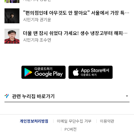
"편의점인데 아무것도 안 팔아요" 서울에서 가장 특별
한 편의점의 정체
시민기자 권기윤
더울 땐 잠시 쉬었다 가세요! 생수 냉장고부터 해피소
·무더위쉼터까지
시민기자 조수연
다
A
운
p
로
p
드
S
하
t
기
o
관련 누리집 바로가기
G
r
o
e
o
에
g
서
l
다
개인정보처리방침
이메일 무단수집 거부
이용약관
e
운
P
로
PC버전
l
드