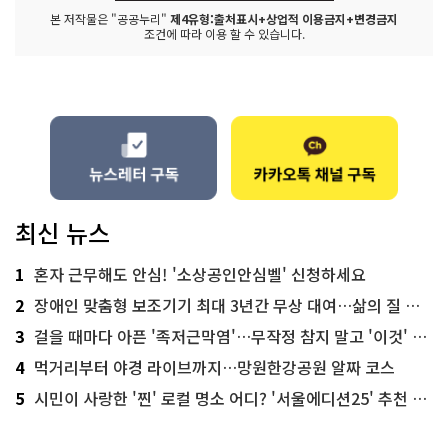
본 저작물은 "공공누리"
제4유형:출처표시+상업적 이용금지+변경금지
조건에 따라 이용 할 수 있습니다.
최신 뉴스
1
혼자 근무해도 안심! '소상공인안심벨' 신청하세요
2
장애인 맞춤형 보조기기 최대 3년간 무상 대여…삶의 질 높인다
3
걸을 때마다 아픈 '족저근막염'…무작정 참지 말고 '이것' 해보세요!
4
먹거리부터 야경 라이브까지…망원한강공원 알짜 코스
5
시민이 사랑한 '찐' 로컬 명소 어디? '서울에디션25' 추천 코스