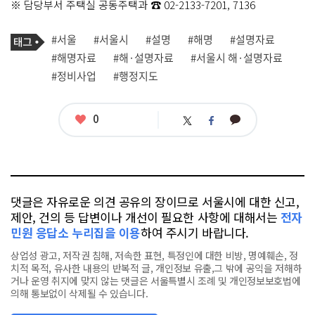
※ 담당부서 주택실 공동주택과 ☎ 02-2133-7201, 7136
기
태
#서울
#서울시
#설명
#해명
#설명자료
사
그
관
#해명자료
#해·설명자료
#서울시 해·설명자료
련
#정비사업
#행정지도
태
그
좋
0
카
트
페
아
카
위
이
요
오
터
스
톡
북
댓글은 자유로운 의견 공유의 장이므로 서울시에 대한 신고,
제안, 건의 등 답변이나 개선이 필요한 사항에 대해서는
전자
민원 응답소 누리집을 이용
하여 주시기 바랍니다.
상업성 광고, 저작권 침해, 저속한 표현, 특정인에 대한 비방, 명예훼손, 정
치적 목적, 유사한 내용의 반복적 글, 개인정보 유출,그 밖에 공익을 저해하
거나 운영 취지에 맞지 않는 댓글은 서울특별시 조례 및 개인정보보호법에
의해 통보없이 삭제될 수 있습니다.