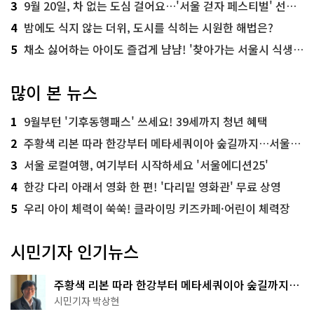
3
9월 20일, 차 없는 도심 걸어요…'서울 걷자 페스티벌' 선착순 5천명
4
밤에도 식지 않는 더위, 도시를 식히는 시원한 해법은?
5
채소 싫어하는 아이도 즐겁게 냠냠! '찾아가는 서울시 식생활 교육' 현장
많이 본 뉴스
1
9월부턴 '기후동행패스' 쓰세요! 39세까지 청년 혜택
2
주황색 리본 따라 한강부터 메타세쿼이아 숲길까지…서울둘레길 15코스
3
서울 로컬여행, 여기부터 시작하세요 '서울에디션25'
4
한강 다리 아래서 영화 한 편! '다리밑 영화관' 무료 상영
5
우리 아이 체력이 쑥쑥! 클라이밍 키즈카페·어린이 체력장
시민기자 인기뉴스
주황색 리본 따라 한강부터 메타세쿼이아 숲길까지…
서울둘레길 15코스
시민기자 박상현