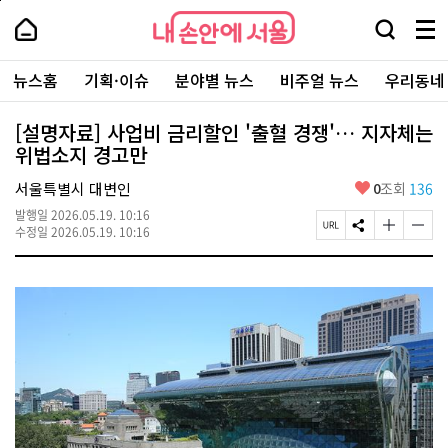
본
페
내
문
이
내
손
검
메
바
지
손
안
색
뉴
로
상
안
주
에
창
전
가
단
에
뉴스홈
기획·이슈
분야별 뉴스
비주얼 뉴스
우리동네
요
서
열
체
기
으
서
서
울
기
보
로
울
비
기
이
-
[설명자료] 사업비 금리할인 '출혈 경쟁'… 지자체는
스
동
서
위법소지 경고만
바
울
로
시
가
좋
서울특별시 대변인
0
조회
136
대
기
아
표
발행일
2026.05.19. 10:16
요
소
페
S
글
글
수정일
2026.05.19. 10:16
통
이
N
자
자
포
지
S
크
크
털
U
공
기
기
R
유
크
작
L
하
게
게
복
기
변
변
사
경
경
하
하
기
기