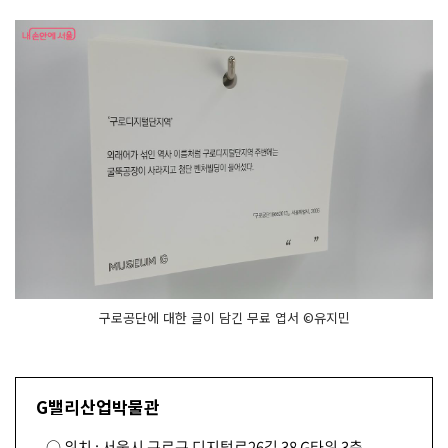
구로공단에 대한 글이 담긴 무료 엽서 ©유지민
G밸리산업박물관
○ 위치 : 서울시 구로구 디지털로26길 38 G타워 3층