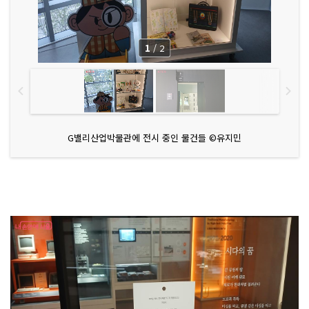
1
/
2
G밸리산업박물관에 전시 중인 물건들 ©유지민