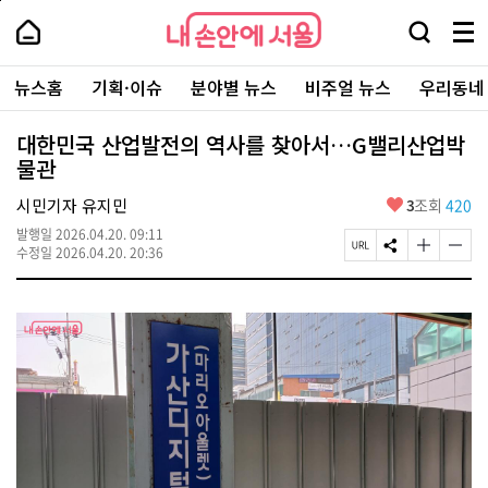
본
페
내
문
이
내
손
검
메
바
지
손
안
색
뉴
로
상
안
주
에
창
전
가
단
에
뉴스홈
기획·이슈
분야별 뉴스
비주얼 뉴스
우리동네
요
서
열
체
기
으
서
서
울
기
보
로
울
비
기
이
-
대한민국 산업발전의 역사를 찾아서…G밸리산업박
스
동
서
물관
바
울
로
시
가
좋
시민기자 유지민
3
조회
420
대
기
아
표
발행일
2026.04.20. 09:11
요
소
페
S
글
글
수정일
2026.04.20. 20:36
통
이
N
자
자
포
지
S
크
크
털
U
공
기
기
R
유
크
작
L
하
게
게
복
기
변
변
사
경
경
하
하
기
기