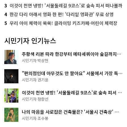
3
이것이 천연 냉방! '서울둘레길 9코스'로 숲속 피서 떠나볼까
4
한강 다리 아래서 영화 한 편! '다리밑 영화관' 무료 상영
5
우리 아이 체력이 쑥쑥! 클라이밍 키즈카페·어린이 체력장
시민기자 인기뉴스
주황색 리본 따라 한강부터 메타세쿼이아 숲길까지…
서울둘레길 15코스
시민기자 박상현
"편의점인데 아무것도 안 팔아요" 서울에서 가장 특별
한 편의점의 정체
시민기자 권기윤
이것이 천연 냉방! '서울둘레길 9코스'로 숲속 피서 떠
나볼까
시민기자 정향선
나의 마음을 사로잡은 건축물은? '서울시 건축상' 수
상작 공개!
시민기자 조수봉