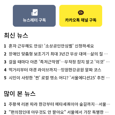
최신 뉴스
1
혼자 근무해도 안심! '소상공인안심벨' 신청하세요
2
장애인 맞춤형 보조기기 최대 3년간 무상 대여…삶의 질 높인다
3
걸을 때마다 아픈 '족저근막염'…무작정 참지 말고 '이것' 해보세요!
4
먹거리부터 야경 라이브까지…망원한강공원 알짜 코스
5
시민이 사랑한 '찐' 로컬 명소 어디? '서울에디션25' 추천 코스
많이 본 뉴스
1
주황색 리본 따라 한강부터 메타세쿼이아 숲길까지…서울둘레길 15코스
2
"편의점인데 아무것도 안 팔아요" 서울에서 가장 특별한 편의점의 정체