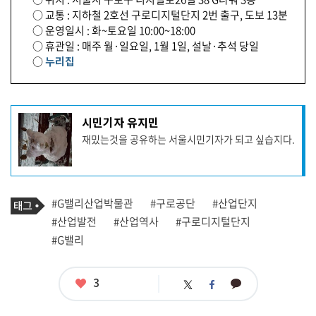
○ 교통 : 지하철 2호선 구로디지털단지 2번 출구, 도보 13분
○ 운영일시 : 화~토요일 10:00~18:00
○ 휴관일 : 매주 월·일요일, 1월 1일, 설날·추석 당일
○
누리집
기
시민기자 유지민
사
재밌는것을 공유하는 서울시민기자가 되고 싶습지다.
작
성
자
프
로
기
필
태
#G밸리산업박물관
#구로공단
#산업단지
사
그
관
#산업발전
#산업역사
#구로디지털단지
련
#G밸리
태
그
좋
3
카
트
페
아
카
위
이
요
오
터
스