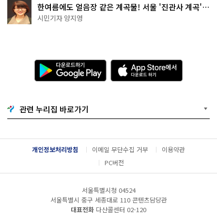
한여름에도 얼음장 같은 계곡물! 서울 '진관사 계곡'이
천국이네~
시민기자 양지영
다
A
운
p
로
p
드
S
하
t
기
o
관련 누리집 바로가기
G
r
o
e
o
에
g
서
l
다
개인정보처리방침
이메일 무단수집 거부
이용약관
e
운
P
로
PC버전
l
드
a
하
y
기
서울특별시청 04524
서울특별시 중구 세종대로 110 콘텐츠담당관
대표전화
다산콜센터
02-120